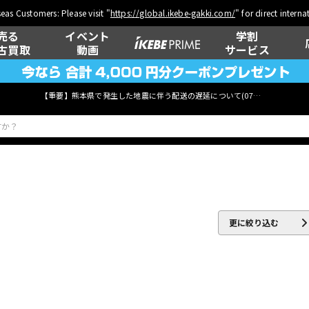
eas Customers: Please visit "
https://global.ikebe-gakki.com/
" for direct intern
売る
イベント
学割
古買取
動画
サービス
【重要】熊本県で発生した地震に伴う配送の遅延について(
07月29日
更新)
ベース
ウクレレ
更に絞り込む
管楽器
その他楽器