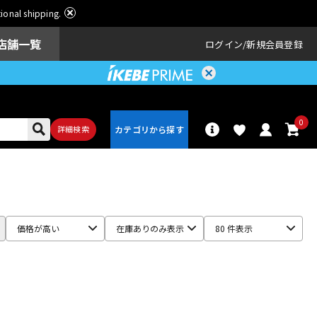
ational shipping.
店舗一覧
ログイン
新規会員登録
0
詳細検索
パーカッショ
ドラム
ン
価格が高い
在庫ありのみ表示
80 件表示
アンプ
エフェクター