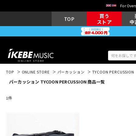
For Overs
買う
TOP
ストア
中
TOP
ONLINE STORE
パーカッション
TYCOON PERCUSSION
パーカッション TYCOON PERCUSSION 商品一覧
アコギ/エレ
エレキギター
アコ
1
件
キーボード
電子ピアノ