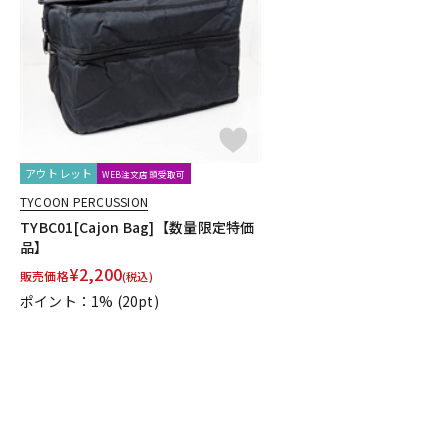
DJ機器
DTM
中古
ヴィンテー
アウトレット
WEB注文店頭受取可
TYCOON PERCUSSION
TYBC01[Cajon Bag]【数量限定特価
品】
¥
2,200
販売価格
(税込)
ポイント：1%
(20pt)