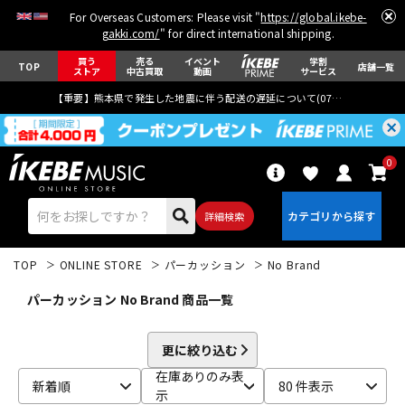
For Overseas Customers: Please visit "
https://global.ikebe-
gakki.com/
" for direct international shipping.
買う
売る
イベント
学割
TOP
店舗一覧
ストア
中古買取
動画
サービス
【重要】熊本県で発生した地震に伴う配送の遅延について(
07月29日
更新)
0
詳細検索
TOP
ONLINE STORE
パーカッション
No Brand
パーカッション No Brand 商品一覧
更に絞り込む
エレキギター
アコギ/エレアコ
在庫ありのみ表
新着順
80 件表示
示