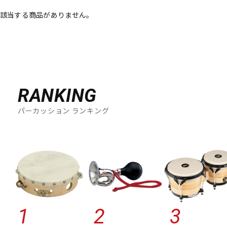
該当する商品がありません。
ベース
ウクレレ
ドラム
パーカッション
キーボード
電子ピアノ
RANKING
パーカッション ランキング
管楽器
その他楽器
アンプ
エフェクター
DJ機器
DTM