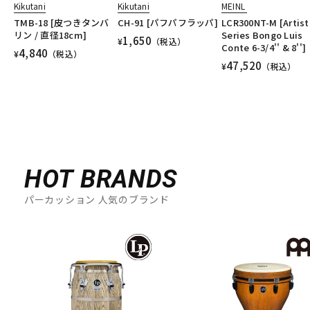
Kikutani
Kikutani
MEINL
DTM オンライン納品
レコーディング機器
TMB-18 [皮つきタンバ
CH-91 [パフパフラッパ]
LCR300NT-M [Artist
リン / 直径18cm]
Series Bongo Luis
1,650
¥
（税込）
Conte 6-3/4'' & 8'']
4,840
¥
（税込）
配信/ライブ機器
楽器アクセサリ
47,520
¥
（税込）
中古
ヴィンテージ
HOT BRANDS
パーカッション 人気のブランド