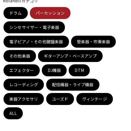
Rolandのカテゴリ
ドラム
パーカッション
ドラム
パーカッション
シンセサイザー・電子楽器
キーボード
電子ピアノ
電子ピアノ・その他鍵盤楽器
管楽器・吹奏楽器
その他楽器
管楽器
ギターアンプ・ベースアンプ
その他楽器
エフェクター
DJ機器
DTM
アンプ
エフェクター
レコーディング
配信機器・ライブ機器
DJ機器
DTM
楽器アクセサリ
ユーズド
ヴィンテージ
ALL
DTM オンライン納品
レコーディング機器