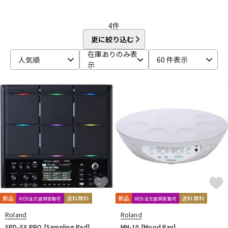
4
件
更に絞り込む
在庫ありのみ表
人気順
60 件表示
示
新品
送料無料
新品
送料無料
WEB注文店頭受取可
WEB注文店頭受取可
Roland
Roland
SPD-SX PRO [Sampling Pad]
MN-10 [Mood Pan]