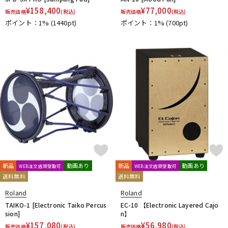
¥
158,400
¥
77,000
販売価格
(税込)
販売価格
(税込)
ポイント：1%
(1440pt)
ポイント：1%
(700pt)
新品
動画あり
新品
動画あり
WEB注文店頭受取可
WEB注文店頭受取可
送料無料
送料無料
Roland
Roland
TAIKO-1 [Electronic Taiko Percus
EC-10 【Electronic Layered Cajo
sion]
n】
¥
157,080
¥
56,980
販売価格
(税込)
販売価格
(税込)