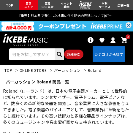
買う
売る
イベント
学割
TOP
店舗一覧
ストア
中古買取
動画
サービス
【重要】熊本県で発生した地震に伴う配送の遅延について(
07月29日
更新)
0
詳細検索
TOP
ONLINE STORE
パーカッション
Roland
パーカッション Roland 商品一覧
Roland（ローランド）は、日本の電子楽器メーカーとして世界的
に知られています。シンセサイザー、電子ドラム、電子ピアノな
ど、数多くの革新的な楽器を開発し、音楽業界に大きな影響を与え
エレキギター
アコギ/エレアコ
てきました。電子楽器のパイオニアとして、音楽業界に革新をもた
らし続けています。その高い技術力と多様な製品ラインナップは、
多くのミュージシャンや音楽愛好家から支持されています。
ベース
ウクレレ