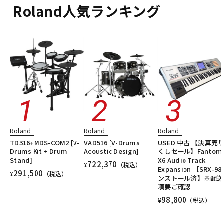
Roland人気ランキング
配信/ライブ機器
楽器アクセサリ
中古
ヴィンテージ
Roland
Roland
Roland
TD316+MDS-COM2 [V-
VAD516 [V-Drums
USED 中古 【決算売
Drums Kit + Drum
Acoustic Design]
くしセール】Fantom
Stand]
X6 Audio Track
722,370
¥
（税込）
Expansion 【SRX-9
291,500
¥
（税込）
ンストール済】※配
項要ご確認
98,800
¥
（税込）