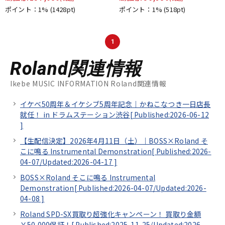
ポイント：1%
(1428pt)
ポイント：1%
(518pt)
1
Roland関連情報
Ikebe MUSIC INFORMATION Roland関連情報
イケベ50周年＆イケシブ5周年記念｜かねこなつき一日店長
就任！ in ドラムステーション渋谷[
Published:2026-06-12
]
【生配信決定】2026年4月11日（土）｜BOSS×Roland そ
こに鳴る Instrumental Demonstration[
Published:2026-
04-07/
Updated:2026-04-17
]
BOSS×Roland そこに鳴る Instrumental
Demonstration[
Published:2026-04-07/
Updated:2026-
04-08
]
Roland SPD-SX買取り超強化キャンペーン！ 買取り金額
￥50,000保証！[
Published:2025-11-25/
Updated:2026-