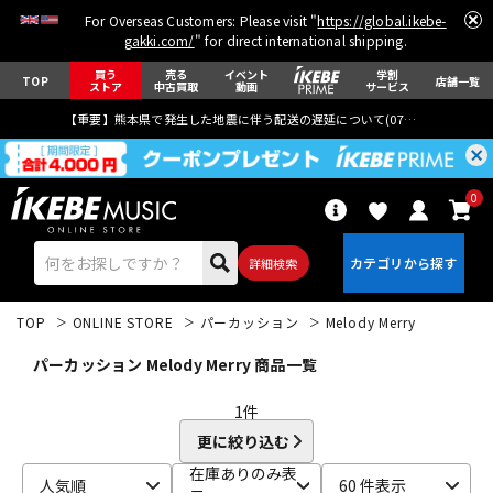
For Overseas Customers: Please visit "
https://global.ikebe-
gakki.com/
" for direct international shipping.
買う
売る
イベント
学割
TOP
店舗一覧
ストア
中古買取
動画
サービス
【重要】熊本県で発生した地震に伴う配送の遅延について(
07月29日
更新)
0
詳細検索
TOP
ONLINE STORE
パーカッション
Melody Merry
パーカッション Melody Merry 商品一覧
1
件
更に絞り込む
エレキギター
アコギ/エレアコ
在庫ありのみ表
人気順
60 件表示