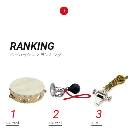
DTM オンライン納品
レコーディング機器
1
配信/ライブ機器
楽器アクセサリ
RANKING
中古
ヴィンテージ
パーカッション ランキング
Kikutani
Kikutani
ACME