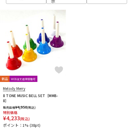
示
ベース
ウクレレ
ドラム
パーカッション
キーボード
電子ピアノ
管楽器
その他楽器
新品
WEB注文店頭受取可
Melody Merry
アンプ
エフェクター
8 TONE MUSIC BELL SET［MMB-
8］
¥
4,950
販売価格
(税込)
特別価格
DJ機器
DTM
¥
4,233
(税込)
ポイント：1%
(38pt)