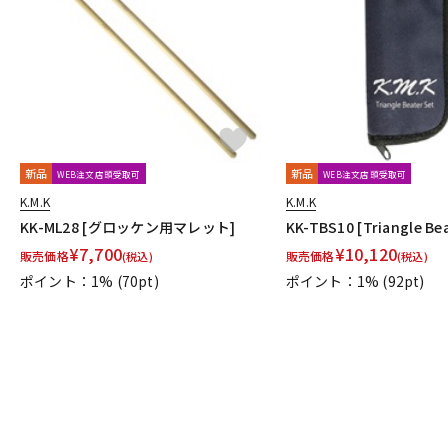
DJ機器
DTM
中古
ヴィンテー
新品
新品
WEB注文店頭受取可
WEB注文店頭受取可
K.M.K
K.M.K
KK-ML28 [グロッケン用マレット]
KK-TBS10 [Triangle Bea
¥
7,700
¥
10,120
販売価格
販売価格
(税込)
(税込)
ポイント：1%
(70pt)
ポイント：1%
(92pt)