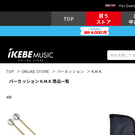
For Overs
買う
TOP
ストア
中
TOP
ONLINE STORE
パーカッション
K.M.K
パーカッション K.M.K 商品一覧
アコギ/エレ
エレキギター
アコ
4
件
キーボード
電子ピアノ