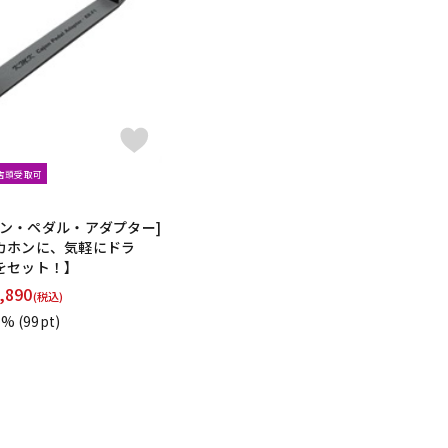
配信/ライブ
楽器アクセサ
機器
リ
文店頭受取可
[カホン・ペダル・アダプター]
カホンに、気軽にドラ
をセット！】
,890
(税込)
1%
(99pt)