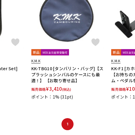
DTM オンラ
レコーディン
イン納品
グ機器
ジ
新品
新品
WEB注文店頭受取可
WEB注
K.M.K
K.M.K
ter Set]
KK-TBG10 [タンバリン・バッグ]【ス
KK-F1 
プラッシュシンバルのケースにも最
【お持ちの
適！】 【お取り寄せ品】
ム・ペダル
¥
3,410
¥
10
販売価格
販売価格
(税込)
ポイント：1%
(31pt)
ポイント：
1