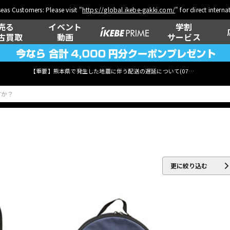
eas Customers: Please visit "
https://global.ikebe-gakki.com/
" for direct intern
売る
イベント
学割
古買取
動画
サービス
【重要】熊本県で発生した地震に伴う配送の遅延について(
07月29日
更新)
ベース
ウクレレ
更に絞り込む
管楽器
その他楽器