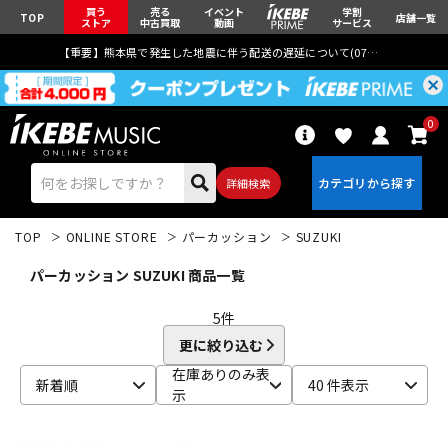
買う
売る
イベント
学割
TOP
店舗一覧
ストア
中古買取
動画
サービス
【重要】熊本県で発生した地震に伴う配送の遅延について(
07月29日
更新)
0
詳細検索
TOP
ONLINE STORE
パーカッション
SUZUKI
パーカッション SUZUKI 商品一覧
5
件
更に絞り込む
エレキギター
アコギ/エレアコ
在庫ありのみ表
新着順
40 件表示
示
ベース
ウクレレ