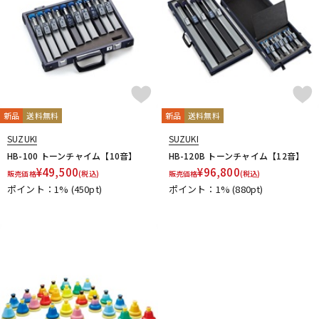
配信/ライブ機器
楽器アクセサリ
中古
ヴィンテージ
新品
送料無料
新品
送料無料
SUZUKI
SUZUKI
HB-100 トーンチャイム【10音】
HB-120B トーンチャイム【12音】
¥
49,500
¥
96,800
販売価格
(税込)
販売価格
(税込)
ポイント：1%
(450pt)
ポイント：1%
(880pt)