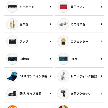
キーボード
電子ピアノ
管楽器
その他楽器
アンプ
エフェクター
DJ機器
DTM
DTM オンライン納品
レコーディング機器
配信/ライブ機器
楽器アクセサリ