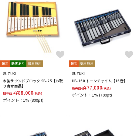
ドラム
パーカッション
キーボード
電子ピアノ
管楽器
その他楽器
新品
動画あり
送料無料
新品
送料無料
SUZUKI
SUZUKI
アンプ
エフェクター
木製サウンドブロック SB-25【お取
HB-160 トーンチャイム【16音】
り寄せ商品】
¥
77,000
販売価格
(税込)
¥
88,000
販売価格
(税込)
ポイント：1%
(700pt)
ポイント：1%
(800pt)
DJ機器
DTM
DTM オンライン納品
レコーディング機器