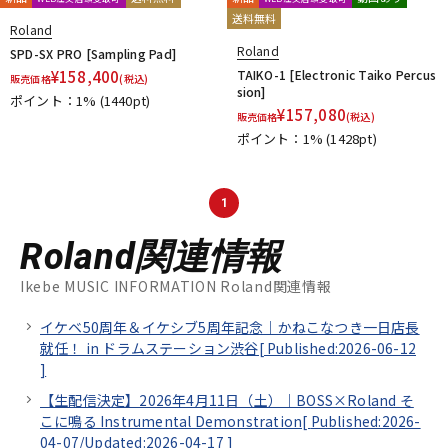
送料無料
Roland
Roland
SPD-SX PRO [Sampling Pad]
¥
158,400
TAIKO-1 [Electronic Taiko Percus
販売価格
(税込)
sion]
ポイント：1%
(1440pt)
¥
157,080
販売価格
(税込)
ポイント：1%
(1428pt)
1
Roland関連情報
Ikebe MUSIC INFORMATION Roland関連情報
イケベ50周年＆イケシブ5周年記念｜かねこなつき一日店長
就任！ in ドラムステーション渋谷[
Published:2026-06-12
]
【生配信決定】2026年4月11日（土）｜BOSS×Roland そ
こに鳴る Instrumental Demonstration[
Published:2026-
04-07/
Updated:2026-04-17
]