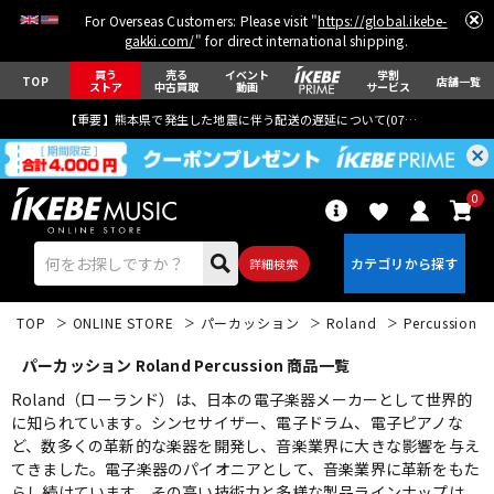
For Overseas Customers: Please visit "
https://global.ikebe-
gakki.com/
" for direct international shipping.
買う
売る
イベント
学割
TOP
店舗一覧
ストア
中古買取
動画
サービス
【重要】熊本県で発生した地震に伴う配送の遅延について(
07月29日
更新)
0
詳細検索
TOP
ONLINE STORE
パーカッション
Roland
Percussion
パーカッション Roland Percussion 商品一覧
Roland（ローランド）は、日本の電子楽器メーカーとして世界的
に知られています。シンセサイザー、電子ドラム、電子ピアノな
ど、数多くの革新的な楽器を開発し、音楽業界に大きな影響を与え
エレキギター
アコギ/エレアコ
てきました。電子楽器のパイオニアとして、音楽業界に革新をもた
らし続けています。その高い技術力と多様な製品ラインナップは、