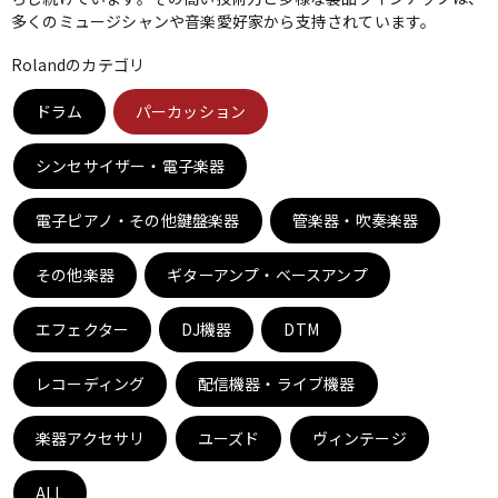
多くのミュージシャンや音楽愛好家から支持されています。
ベース
ウクレレ
Rolandのカテゴリ
ドラム
パーカッション
ドラム
パーカッション
シンセサイザー・電子楽器
キーボード
電子ピアノ
電子ピアノ・その他鍵盤楽器
管楽器・吹奏楽器
その他楽器
管楽器
ギターアンプ・ベースアンプ
その他楽器
エフェクター
DJ機器
DTM
アンプ
エフェクター
レコーディング
配信機器・ライブ機器
DJ機器
DTM
楽器アクセサリ
ユーズド
ヴィンテージ
ALL