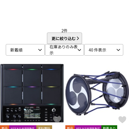
2
件
更に絞り込む
在庫ありのみ表
新着順
40 件表示
示
新品
送料無料
新品
動画あり
WEB注文店頭受取可
WEB注文店頭受取可