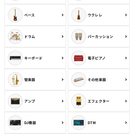
ベース
ウクレレ
ドラム
パーカッション
キーボード
電子ピアノ
管楽器
その他楽器
アンプ
エフェクター
DJ機器
DTM