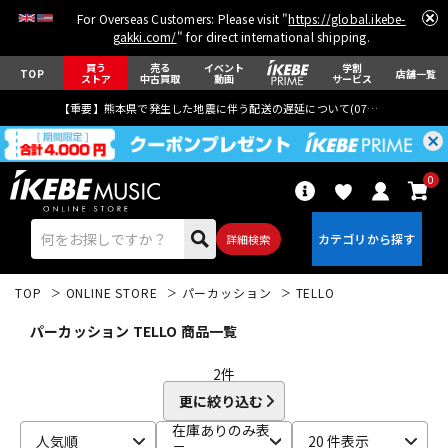
For Overseas Customers: Please visit "
https://global.ikebe-
gakki.com/
" for direct international shipping.
買う
売る
イベント
学割
TOP
店舗一覧
ストア
中古買取
動画
サービス
【重要】熊本県で発生した地震に伴う配送の遅延について(
07月29日
更新)
0
詳細検索
TOP
ONLINE STORE
パーカッション
TELLO
パーカッション TELLO 商品一覧
2
件
更に絞り込む
エレキギター
アコギ/エレアコ
在庫ありのみ表
人気順
20 件表示