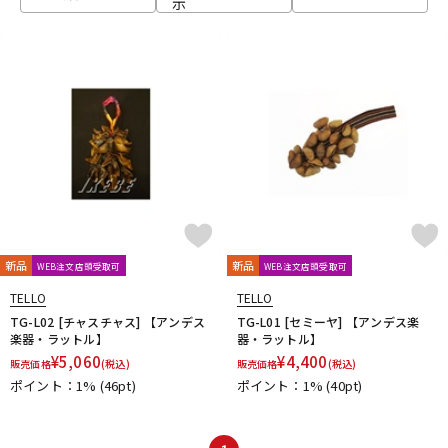
示
ベース
ウクレレ
ドラム
パーカッション
キーボード
電子ピアノ
管楽器
その他楽器
新品
新品
WEB注文店頭受取可
WEB注文店頭受取可
TELLO
TELLO
アンプ
エフェクター
TG-L02 [チャスチャス] 【アンデス
TG-L01 [セミーヤ] 【アンデス楽
楽器・ラットル】
器・ラットル】
¥
5,060
¥
4,400
販売価格
(税込)
販売価格
(税込)
ポイント：1%
(46pt)
ポイント：1%
(40pt)
DJ機器
DTM