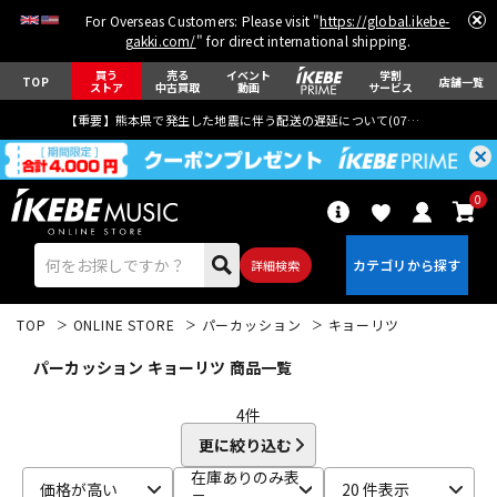
For Overseas Customers: Please visit "
https://global.ikebe-
gakki.com/
" for direct international shipping.
買う
売る
イベント
学割
TOP
店舗一覧
ストア
中古買取
動画
サービス
【重要】熊本県で発生した地震に伴う配送の遅延について(
07月29日
更新)
0
詳細検索
TOP
ONLINE STORE
パーカッション
キョーリツ
パーカッション キョーリツ 商品一覧
4
件
更に絞り込む
エレキギター
アコギ/エレアコ
在庫ありのみ表
価格が高い
20 件表示