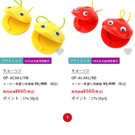
DTM オンライン納品
レコーディング機器
配信/ライブ機器
楽器アクセサリ
中古
ヴィンテージ
アウトレット
アウトレット
WEB注文店頭受取可
WEB注文店頭受取可
キョーリツ
キョーリツ
OP-ACA01/YW
OP-ACA01/RD
¥1,430
¥1,430
メーカー希望小売価格
（税込）
メーカー希望小売価格
（税込）
¥
660
¥
660
販売価格
(税込)
販売価格
(税込)
ポイント：1%
(6pt)
ポイント：1%
(6pt)
1