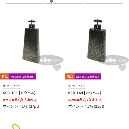
示
ベース
ウクレレ
ドラム
パーカッション
キーボード
電子ピアノ
管楽器
その他楽器
新品
新品
WEB注文店頭受取可
WEB注文店頭受取可
キョーリツ
キョーリツ
アンプ
エフェクター
KCB-189 [カウベル]
KCB-164 [カウベル]
¥
2,970
¥
2,750
販売価格
(税込)
販売価格
(税込)
ポイント：1%
(27pt)
ポイント：1%
(25pt)
DJ機器
DTM