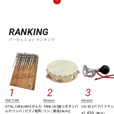
1
DTM オンライン納品
レコーディング機器
配信/ライブ機器
楽器アクセサリ
RANKING
パーカッション ランキング
中古
ヴィンテージ
ONETONE
Kikutani
Kikutani
OTKL-18EK/MH [かんた
TMB-18 [皮つきタンバ
CH-91 [パフパフラッ
んカリンバ / ピアノ配列
リン / 直径18cm]
1,650
¥
（税込）