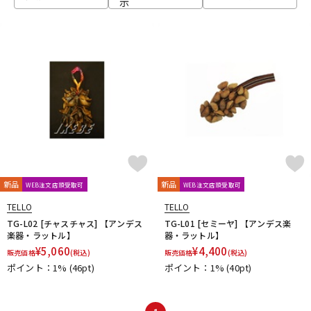
示
ベース
ウクレレ
ドラム
パーカッション
キーボード
電子ピアノ
管楽器
その他楽器
新品
新品
WEB注文店頭受取可
WEB注文店頭受取可
TELLO
TELLO
アンプ
エフェクター
TG-L02 [チャスチャス] 【アンデス
TG-L01 [セミーヤ] 【アンデス楽
楽器・ラットル】
器・ラットル】
¥
5,060
¥
4,400
販売価格
(税込)
販売価格
(税込)
ポイント：1%
(46pt)
ポイント：1%
(40pt)
DJ機器
DTM