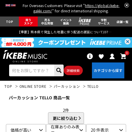
For Overseas Customers: Please visit "
https://global.ikebe-
gakki.com/
" for direct international shipping.
買う
売る
イベント
学割
TOP
店舗一覧
ストア
中古買取
動画
サービス
【重要】熊本県で発生した地震に伴う配送の遅延について(
07月29日
更新)
0
詳細検索
TOP
ONLINE STORE
パーカッション
TELLO
パーカッション TELLO 商品一覧
2
件
更に絞り込む
エレキギター
アコギ/エレアコ
在庫ありのみ表
価格が高い
20 件表示