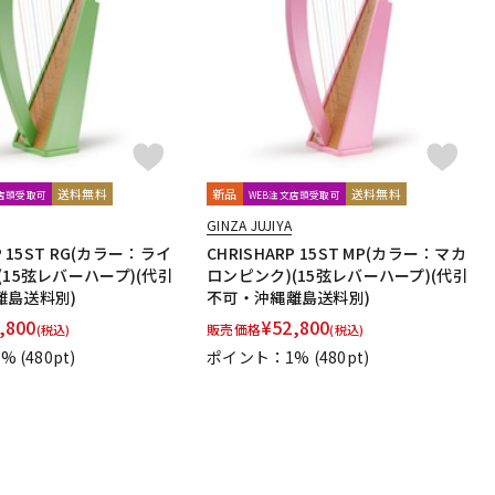
送料無料
新品
送料無料
文店頭受取可
WEB注文店頭受取可
GINZA JUJIYA
P 15ST RG(カラー：ライ
CHRISHARP 15ST MP(カラー：マカ
(15弦レバーハープ)(代引
ロンピンク)(15弦レバーハープ)(代引
離島送料別)
不可・沖縄離島送料別)
,800
¥
52,800
販売価格
(税込)
(税込)
1%
(480pt)
ポイント：1%
(480pt)