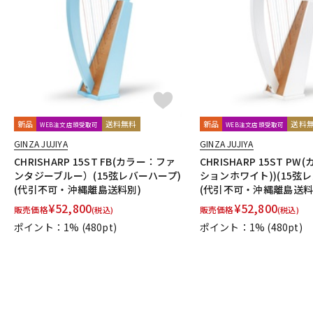
新品
送料無料
新品
送料
WEB注文店頭受取可
WEB注文店頭受取可
GINZA JUJIYA
GINZA JUJIYA
CHRISHARP 15ST FB(カラー：ファ
CHRISHARP 15ST P
ンタジーブルー）(15弦レバーハープ)
ションホワイト))(15弦
(代引不可・沖縄離島送料別)
(代引不可・沖縄離島送料
¥
52,800
¥
52,800
販売価格
販売価格
(税込)
(税込)
ポイント：1%
(480pt)
ポイント：1%
(480pt)