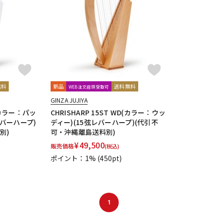
無料
新品
送料無料
WEB注文店頭受取可
GINZA JUJIYA
W(カラー：パッ
CHRISHARP 15ST WD(カラー：ウッ
レバーハープ)
ディー)(15弦レバーハープ)(代引不
別)
可・沖縄離島送料別)
¥
49,500
販売価格
(税込)
ポイント：1%
(450pt)
1