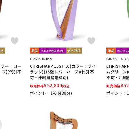
無料
新品
送料無料
新品
WEB注文店頭受取可
WEB注
GINZA JUJIYA
GINZA JUJIYA
W(カラー：ロー
CHRISHARP 15ST LC(カラー：ライ
CHRISHAR
ープ)(代引不
ラック)(15弦レバーハープ)(代引不
ムグリーン)
可・沖縄離島送料別)
不可・沖縄
¥
52,800
¥
52
販売価格
販売価格
(税込)
ポイント：1%
(480pt)
ポイント：