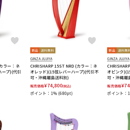
DTM オンラ
レコーディン
イン納品
グ機器
ジ
新品
送料無料
新品
送料無
GINZA JUJIYA
GINZA JUJIYA
L (カラー：ネ
CHRISHARP 15ST NRD (カラー：ネ
CHRISHAR
ハープ)(代引
オレッド)(15弦レバーハープ)(代引不
オピンク)(
可・沖縄離島送料別)
可・沖縄離
¥
74,800
¥
74
販売価格
販売価格
(税込)
ポイント：1%
(680pt)
ポイント：