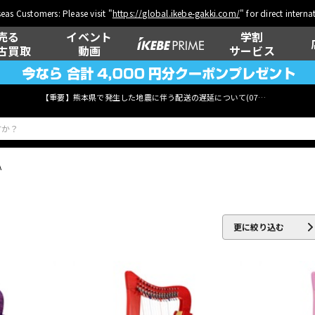
eas Customers: Please visit "
https://global.ikebe-gakki.com/
" for direct intern
売る
イベント
学割
古買取
動画
サービス
【重要】熊本県で発生した地震に伴う配送の遅延について(
07月29日
更新)
A
ベース
ウクレレ
更に絞り込む
管楽器
その他楽器