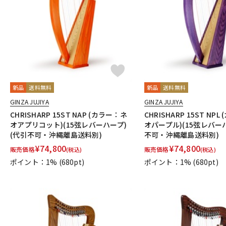
DJ機器
DTM
中古
ヴィンテー
新品
送料無料
新品
送料無料
GINZA JUJIYA
GINZA JUJIYA
CHRISHARP 15ST NAP (カラー：ネ
CHRISHARP 15ST NP
オアプリコット)(15弦レバーハープ)
オパープル)(15弦レバー
(代引不可・沖縄離島送料別)
不可・沖縄離島送料別)
¥
74,800
¥
74,800
販売価格
販売価格
(税込)
(税込)
ポイント：1%
(680pt)
ポイント：1%
(680pt)