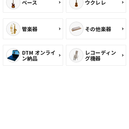
ベース
ウクレレ
管楽器
その他楽器
DTM オンライ
レコーディン
ン納品
グ機器