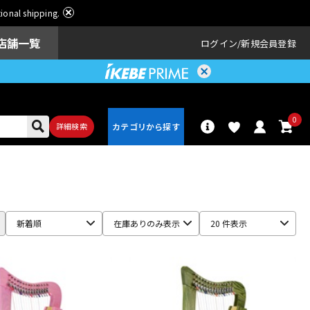
ational shipping.
店舗一覧
ログイン
新規会員登録
0
詳細検索
パーカッショ
ドラム
ン
新着順
在庫ありのみ表示
20 件表示
アンプ
エフェクター