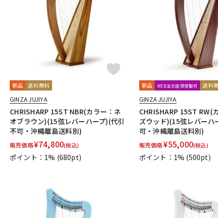
新品
送料無料
新品
送料
WEB注文店頭受取可
GINZA JUJIYA
GINZA JUJIYA
CHRISHARP 15ST NBR(カラー：ネ
CHRISHARP 15ST R
オブラウン)(15弦レバーハープ)(代引
ズウッド)(15弦レバーハ
不可・沖縄離島送料別)
可・沖縄離島送料別)
¥
74,800
¥
55,000
販売価格
販売価格
(税込)
(税込)
ポイント：1%
(680pt)
ポイント：1%
(500pt)