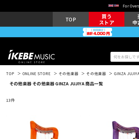
For Overs
買う
TOP
ストア
中
TOP
ONLINE STORE
その他楽器
その他楽器
GINZA JUJIY
その他楽器 その他楽器 GINZA JUJIYA 商品一覧
アコギ/エレ
エレキギター
アコ
13
件
キーボード
電子ピアノ