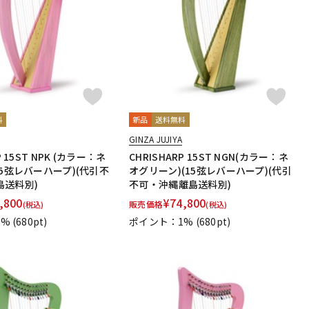
配信/ライブ
楽器アクセサ
機器
リ
料
新品
送料無料
GINZA JUJIYA
P 15ST NPK (カラー：ネ
CHRISHARP 15ST NGN(カラー：ネ
15弦レバーハープ)(代引不
オグリーン)(15弦レバーハープ)(代引
島送料別)
不可・沖縄離島送料別)
,800
¥
74,800
販売価格
(税込)
(税込)
1%
(680pt)
ポイント：1%
(680pt)