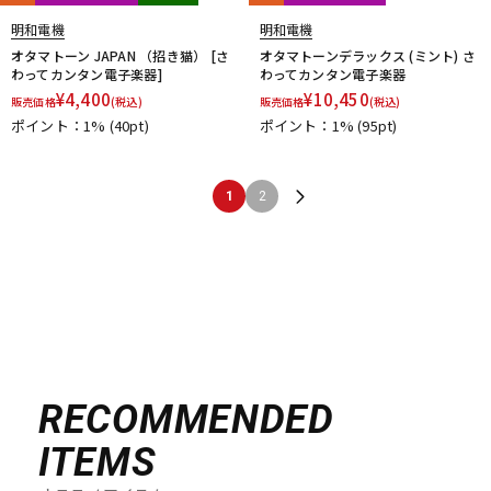
明和電機
明和電機
オタマトーン JAPAN （招き猫） [さ
オタマトーンデラックス (ミント) さ
わってカンタン電子楽器]
わってカンタン電子楽器
¥
4,400
¥
10,450
販売価格
(税込)
販売価格
(税込)
ポイント：1%
(40pt)
ポイント：1%
(95pt)
1
2
RECOMMENDED
ITEMS