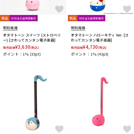
新品
新品
WEB注文店頭受取可
WEB注文店頭受取可
明和電機
明和電機
オタマトーン スイーツ (ストロベリ
オタマトーン ハローキティ Ver. [さ
ー) [さわってカンタン電子楽器]
わってカンタン電子楽器]
¥
3,630
¥
4,730
販売価格
(税込)
販売価格
(税込)
ポイント：1%
(33pt)
ポイント：1%
(43pt)