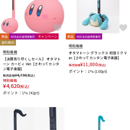
新品
キャンペーン
新品
WEB注文店頭受取可
WEB注文店頭受取可
送料無料
明和電機
明和電機
オタマトーン デラックス 初音ミク V
er. [さわってカンタン電子楽器]
【決算売り尽くしセール】 オタマト
ーン カービィ Ver. [さわってカンタ
¥
11,000
販売価格
(税込)
ン電子楽器]
ポイント：1%
(100pt)
¥
4,730
販売価格
(税込)
特別価格
¥
4,620
(税込)
ポイント：1%
(42pt)