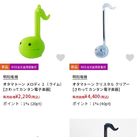
DTM オンライン納品
レコーディング機器
配信/ライブ機器
楽器アクセサリ
中古
ヴィンテージ
新品
新品
WEB注文店頭受取可
WEB注文店頭受取可
明和電機
明和電機
オタマトーン メロディ 2 （ライム）
オタマトーン クリスタル クリアー
[さわってカンタン電子楽器]
[さわってカンタン電子楽器]
¥
2,200
¥
4,400
販売価格
(税込)
販売価格
(税込)
ポイント：1%
(20pt)
ポイント：1%
(40pt)