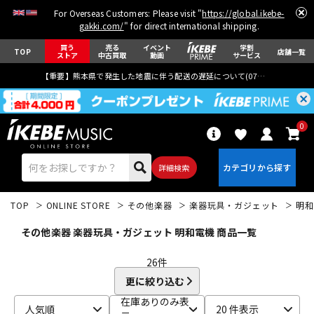
For Overseas Customers: Please visit "
https://global.ikebe-
gakki.com/
" for direct international shipping.
買う
売る
イベント
学割
TOP
店舗一覧
ストア
中古買取
動画
サービス
【重要】熊本県で発生した地震に伴う配送の遅延について(
07月29日
更新)
0
詳細検索
TOP
ONLINE STORE
その他楽器
楽器玩具・ガジェット
明和
その他楽器 楽器玩具・ガジェット 明和電機 商品一覧
26
件
更に絞り込む
エレキギター
アコギ/エレアコ
在庫ありのみ表
人気順
20 件表示