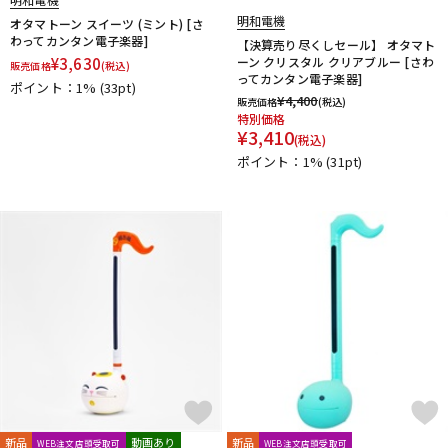
明和電機
オタマトーン スイーツ (ミント) [さ
わってカンタン電子楽器]
【決算売り尽くしセール】 オタマト
¥
3,630
ーン クリスタル クリアブルー [さわ
販売価格
(税込)
ってカンタン電子楽器]
ポイント：1%
(33pt)
¥
4,400
販売価格
(税込)
特別価格
¥
3,410
(税込)
ポイント：1%
(31pt)
新品
動画あり
新品
WEB注文店頭受取可
WEB注文店頭受取可