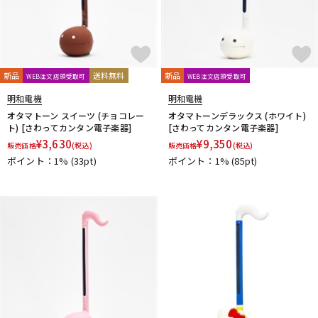
新品
送料無料
新品
WEB注文店頭受取可
WEB注文店頭受取可
明和電機
明和電機
オタマトーン スイーツ (チョコレー
オタマトーンデラックス (ホワイト)
ト) [さわってカンタン電子楽器]
[さわってカンタン電子楽器]
¥
3,630
¥
9,350
販売価格
(税込)
販売価格
(税込)
ポイント：1%
(33pt)
ポイント：1%
(85pt)