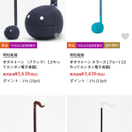
新品
新品
送料無料
WEB注文店頭受取可
WEB注文店頭受取可
明和電機
明和電機
オタマトーン （ブラック） [さわっ
オタマトーン カラーズ (ブルー) [さ
てカンタン電子楽器]
わってカンタン電子楽器]
¥
3,630
¥
3,630
販売価格
(税込)
販売価格
(税込)
ポイント：1%
(33pt)
ポイント：1%
(33pt)