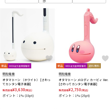
示
ベース
ウクレレ
ドラム
パーカッション
キーボード
電子ピアノ
管楽器
その他楽器
新品
新品
送料無料
WEB注文店頭受取可
WEB注文店頭受取可
明和電機
明和電機
アンプ
エフェクター
オタマトーン （ホワイト） [さわっ
オタマトーン メロディ カービィ Ver.
てカンタン電子楽器]
[さわってカンタン電子楽器]
¥
3,630
¥
2,750
販売価格
(税込)
販売価格
(税込)
ポイント：1%
(33pt)
ポイント：1%
(25pt)
DJ機器
DTM