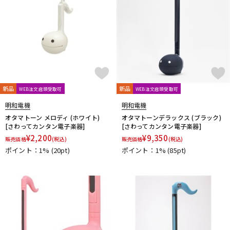
新品
新品
WEB注文店頭受取可
WEB注文店頭受取可
明和電機
明和電機
オタマトーン メロディ (ホワイト)
オタマトーンデラックス (ブラック)
[さわってカンタン電子楽器]
[さわってカンタン電子楽器]
¥
2,200
¥
9,350
販売価格
(税込)
販売価格
(税込)
ポイント：1%
(20pt)
ポイント：1%
(85pt)