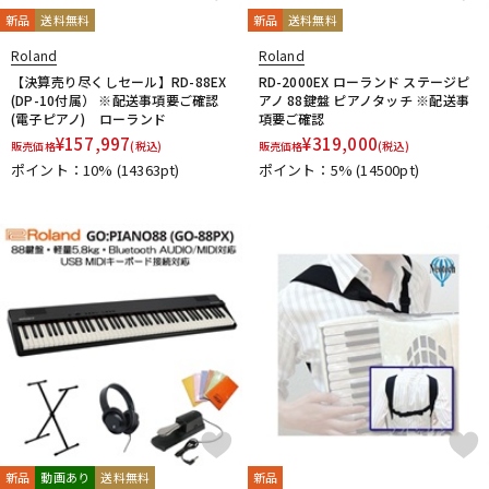
新品
送料無料
新品
送料無料
Roland
Roland
【決算売り尽くしセール】RD-88EX
RD-2000EX ローランド ステージピ
(DP-10付属） ※配送事項要ご確認
アノ 88鍵盤 ピアノタッチ ※配送事
(電子ピアノ) ローランド
項要ご確認
¥
157,997
¥
319,000
販売価格
(税込)
販売価格
(税込)
ポイント：10%
(14363pt)
ポイント：5%
(14500pt)
新品
動画あり
送料無料
新品