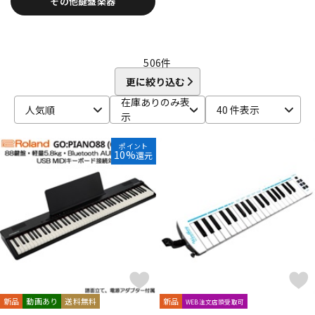
その他鍵盤楽器
DTM オンライン納品
レコーディング機器
配信/ライブ機器
楽器アクセサリ
506
件
更に絞り込む
在庫ありのみ表
人気順
40 件表示
中古
ヴィンテージ
示
ポイント
10%
還元
新品
動画あり
送料無料
新品
WEB注文店頭受取可