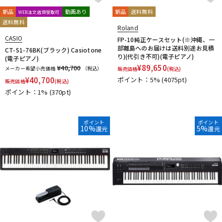
新品
動画あり
新品
送料無料
WEB注文店頭受取可
送料無料
Roland
CASIO
FP-10純正ケースセット(※沖縄、一
部離島へのお届けは送料別途お見積
CT-S1-76BK(ブラック) Casiotone
り)(代引き不可)(電子ピアノ)
(電子ピアノ)
¥
89,650
¥40,700
メーカー希望小売価格
（税込）
販売価格
(税込)
¥
40,700
ポイント：5%
(4075pt)
販売価格
(税込)
ポイント：1%
(370pt)
ポイント
ポイント
10%
5%
還元
還元