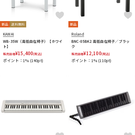
新品
送料無料
新品
KAWAI
Roland
WB-35W（高低自在椅子）【ホワイ
BNC-05BK2 高低自在椅子／ブラッ
ト】
ク
¥
15,400
¥
12,100
販売価格
(税込)
販売価格
(税込)
ポイント：1%
(140pt)
ポイント：1%
(110pt)