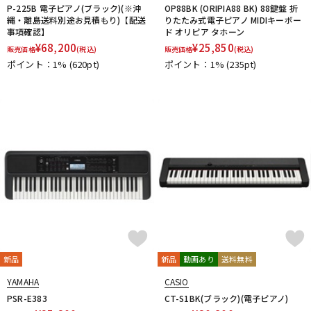
P-225B 電子ピアノ(ブラック)(※沖
OP88BK (ORIPIA88 BK) 88鍵盤 折
縄・離島送料別途お見積もり)【配送
りたたみ式電子ピアノ MIDIキーボー
事項確認】
ド オリピア タホーン
¥
68,200
¥
25,850
販売価格
(税込)
販売価格
(税込)
ポイント：1%
(620pt)
ポイント：1%
(235pt)
新品
新品
動画あり
送料無料
YAMAHA
CASIO
PSR-E383
CT-S1BK(ブラック)(電子ピアノ)