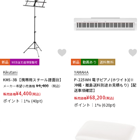
新品
新品
動画あり
送料無料
WEB注文店頭受取可
Kikutani
YAMAHA
KMS-3B【携帯用スチール譜面台】
P-225WH 電子ピアノ(ホワイト)(※
沖縄・離島送料別途お見積もり)【配
¥4,400
メーカー希望小売価格
（税込）
送事項確認】
¥
4,400
販売価格
(税込)
¥
68,200
販売価格
(税込)
ポイント：1%
(40pt)
ポイント：1%
(620pt)