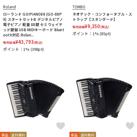
Roland
TOMBO
ローランド GO:PIANO88 (GO-88P
ネオテック・コンフォータブル・ス
X) スタートセットB デジタルピアノ
トラップ【スタンダード】
電子ピアノ 軽量 88鍵 セミウェイテ
¥
9,350
販売価格
(税込)
ッド鍵盤 USB MIDIキーボード Bluet
ポイント：1%
(85pt)
ooth対応 Rolan...
¥
43,793
販売価格
(税込)
ポイント：1%
(398pt)
新品
送料無料
新品
送料無料