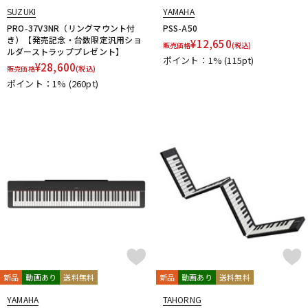
SUZUKI
YAMAHA
PRO-37V3NR（リングマウント付
PSS-A50
き）【発売記念・台数限定汎用ショ
¥
12,650
販売価格
(税込)
ルダーストラッププレゼント】
ポイント：1%
(115pt)
¥
28,600
販売価格
(税込)
ポイント：1%
(260pt)
新品
動画あり
送料無料
新品
動画あり
送料無料
YAMAHA
TAHORNG