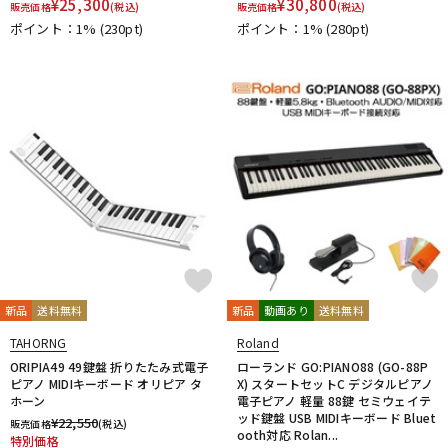
¥
25,300
¥
30,800
販売価格
(税込)
販売価格
(税込)
ポイント：1%
(230pt)
ポイント：1%
(280pt)
新品
送料無料
新品
動画あり
送料無料
TAHORNG
Roland
ORIPIA49 49鍵盤 折りたたみ式電子
ローランド GO:PIANO88 (GO-88P
ピアノ MIDIキーボード オリピア タ
X) スタートセットC デジタルピアノ
ホーン
電子ピアノ 軽量 88鍵 セミウェイテ
ッド鍵盤 USB MIDIキーボード Bluet
¥
22,550
販売価格
(税込)
ooth対応 Rolan...
特別価格