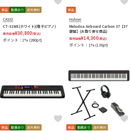
新品
動画あり
送料無料
新品
CASIO
Hohner
CT-S1WE(ホワイト)(電子ピアノ)
Melodica Airboard Carbon 37【37
鍵盤】(お取り寄せ商品)
¥
30,800
販売価格
(税込)
¥
14,300
販売価格
(税込)
ポイント：1%
(280pt)
ポイント：1%
(130pt)
新品
動画あり
送料無料
新品
動画あり
送料無料