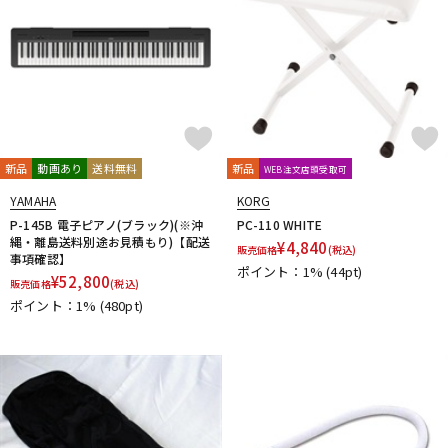
新品
動画あり
送料無料
新品
WEB注文店頭受取可
YAMAHA
KORG
P-145B 電子ピアノ(ブラック)(※沖
PC-110 WHITE
縄・離島送料別途お見積もり)【配送
¥
4,840
販売価格
(税込)
事項確認】
ポイント：1%
(44pt)
¥
52,800
販売価格
(税込)
ポイント：1%
(480pt)