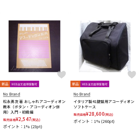
新品
新品
WEB注文店頭受取可
WEB注文店頭受取可
No Brand
No Brand
松永勇次 著 おしゃれアコーディオン
イタリア製41鍵盤用アコーディオン
教本（ボタン・アコーディオン併
ソフトケース
用）入門・初級編
¥
28,600
販売価格
(税込)
¥
2,547
販売価格
(税込)
ポイント：1%
(260pt)
ポイント：1%
(23pt)