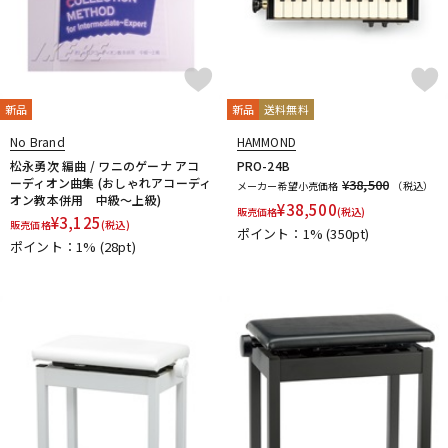
新品
新品
送料無料
No Brand
HAMMOND
松永勇次 編曲 / ワニのゲーナ アコ
PRO-24B
ーディオン曲集 (おしゃれアコーディ
¥38,500
メーカー希望小売価格
（税込）
オン教本併用 中級～上級)
¥
38,500
販売価格
(税込)
¥
3,125
販売価格
(税込)
ポイント：1%
(350pt)
ポイント：1%
(28pt)