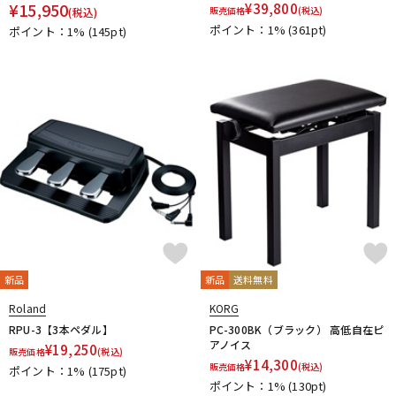
¥
15,950
¥
39,800
販売価格
(税込)
(税込)
ポイント：1%
(361pt)
ポイント：1%
(145pt)
新品
新品
送料無料
Roland
KORG
RPU-3【3本ペダル】
PC-300BK（ブラック） 高低自在ピ
アノイス
¥
19,250
販売価格
(税込)
¥
14,300
販売価格
(税込)
ポイント：1%
(175pt)
ポイント：1%
(130pt)