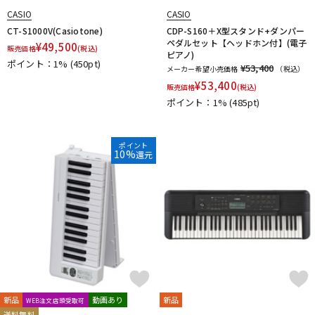
CASIO
CASIO
CT-S1000V(Casiotone)
CDP-S160＋X型スタンド+ダンパー
ペダルセット【ヘッドホン付】(電子
¥
49,500
販売価格
(税込)
ピアノ)
ポイント：1%
(450pt)
¥53,400
メーカー希望小売価格
（税込）
¥
53,400
販売価格
(税込)
ポイント：1%
(485pt)
ポイント
10%
還元
新品
動画あり
新品
WEB注文店頭受取可
送料無料