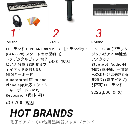
Roland
SUZUKI
Roland
ローランド GO:PIANO88
MP-131【トランペット
FP-90X-BK (ブラック
(GO-88PX) スタートセッ
型唄口】
ジタルピアノ 88鍵盤
トD デジタルピアノ 電子
アノタッチ
330
¥
（税込）
ピアノ 軽量 88鍵 セミウ
BluetoothAudio/MI
ェイテッド鍵盤 USB
対応 (※沖縄、一部
MIDIキーボード
へのお届けは送料別
Bluetooth対応 Roland
見積り) (電子ピアノ)
Piano App対応 エントリ
引不可 ローランド
ーキーボード Entry
253,000
¥
（税込）
Keyboard（代引不可）
39,700
¥
（税込）
HOT BRANDS
電子ピアノ・その他鍵盤楽器 人気のブランド