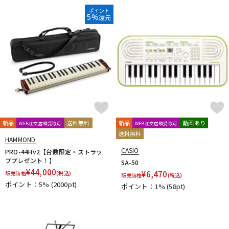
ポイント
5%
還元
新品
送料無料
新品
動画あり
WEB注文店頭受取可
WEB注文店頭受取可
送料無料
HAMMOND
CASIO
PRO-44Hv2【台数限定・ストラッ
ププレゼント！】
SA-50
¥
44,000
¥
6,470
販売価格
(税込)
販売価格
(税込)
ポイント：5%
(2000pt)
ポイント：1%
(58pt)