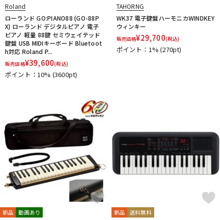
Roland
TAHORNG
ローランド GO:PIANO88 (GO-88P
WK37 電子鍵盤ハーモニカWINDKEY
X) ローランド デジタルピアノ 電子
ウィンキー
ピアノ 軽量 88鍵 セミウェイテッド
¥
29,700
販売価格
(税込)
鍵盤 USB MIDIキーボード Bluetoot
ポイント：1%
(270pt)
h対応 Roland P...
¥
39,600
販売価格
(税込)
ポイント：10%
(3600pt)
新品
動画あり
新品
送料無料