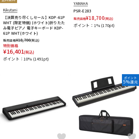
YAMAHA
Kikutani
PSR-E283
【決算売り尽くしセール】KDP-61P
¥
18,700
販売価格
(税込)
WHT (限定特価) (ホワイト)折りたた
ポイント：1%
(170pt)
み電子ピアノ 電子キーボード KDP-
61P WHT(ホワイト)
¥
18,700
販売価格
(税込)
特別価格
¥
16,401
(税込)
ポイント：10%
(1491pt)
ポイント
5%
還元