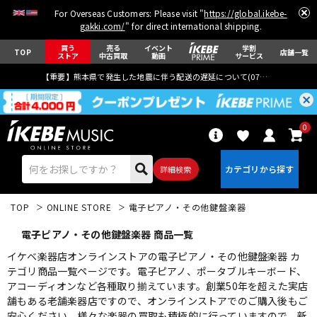
For Overseas Customers: Please visit "
https://global.ikebe-
gakki.com/
" for direct international shipping.
買う
売る
イベント
学割
TOP
店舗一覧
ストア
中古買取
動画
サービス
【重要】熊本県で発生した地震に伴う配送の遅延について(
07月29日
更新)
0
詳細検索
TOP
ONLINE STORE
電子ピアノ・その他鍵盤楽器
電子ピアノ・その他鍵盤楽器 商品一覧
イケベ楽器店オンラインストアの電子ピアノ・その他鍵盤楽器 カ
テゴリ商品一覧ページです。電子ピアノ、ポータブルキーボード、
アコーディオンなど各種取り揃えています。創業50年を超えた実店
エレキギター
アコギ/エレアコ
舗もある老舗楽器店ですので、オンラインストアでのご購入後もご
安心ください。様々な楽器の買取も積極的に行っていますので、新