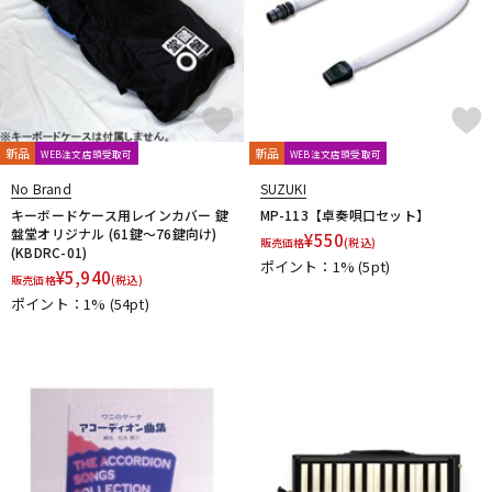
新品
新品
WEB注文店頭受取可
WEB注文店頭受取可
No Brand
SUZUKI
キーボードケース用レインカバー 鍵
MP-113【卓奏唄口セット】
盤堂オリジナル (61鍵～76鍵向け)
¥
550
販売価格
(税込)
(KBDRC-01)
ポイント：1%
(5pt)
¥
5,940
販売価格
(税込)
ポイント：1%
(54pt)