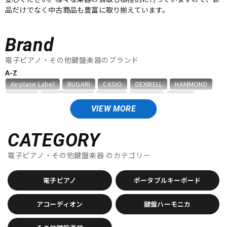
品だけでなく中古商品も豊富に取り揃えています。
ベース
ウクレレ
Brand
ドラム
パーカッション
電子ピアノ・その他鍵盤楽器のブランド
A-Z
Airplane Label
BUGARI
CASIO
DEXIBELL
HAMMOND
キーボード
電子ピアノ
Hohner
Ikebe Original
KAWAI
Kikutani
KORG
Mengascini
No Brand
Nord（CLAVIA）
PIERMARIA
VIEW MORE
Roland
SUZUKI
TAHORNG
TOMBO
unknown
管楽器
その他楽器
Victoria
YAMAHA
ZEN-ON
CATEGORY
他
電子ピアノ・その他鍵盤楽器
のカテゴリー
キョーリツ
甲南
アンプ
エフェクター
電子ピアノ
ポータブルキーボード
DJ機器
DTM
アコーディオン
鍵盤ハーモニカ