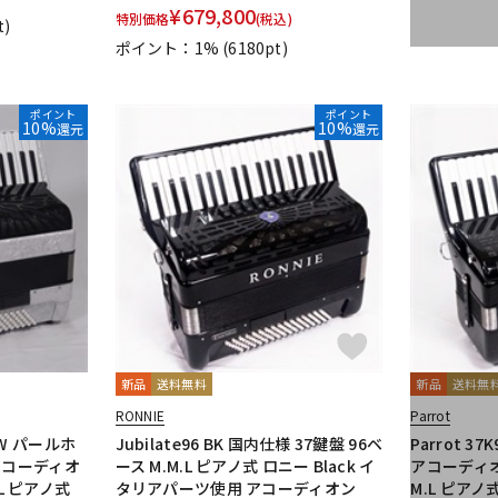
¥
679,800
特別価格
(税込)
t)
ポイント：1%
(6180pt)
ポイント
ポイント
10%
10%
還元
還元
新品
送料無料
新品
送料無
RONNIE
Parrot
 PW パールホ
Jubilate96 BK 国内仕様 37鍵盤 96ベ
Parrot 3
アコーディオ
ース M.M.L ピアノ式 ロニー Black イ
アコーディオン
.L ピアノ式
タリアパーツ使用 アコーディオン
M.L ピアノ式