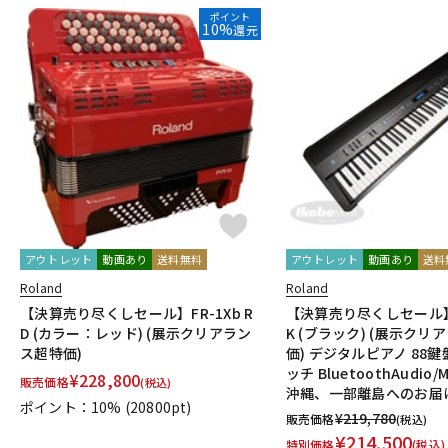
ポイント
10%
還元
アウトレット
動画あり
送料無料
アウトレット
動画あり
送料
Roland
Roland
【決算売り尽くしセール】FR-1Xb R
【決算売り尽くしセール】F
D (カラー：レッド) (展示クリアラン
K (ブラック) (展示クリ
ス超特価)
価) デジタルピアノ 88鍵
ッチ BluetoothAudio/
¥
228,800
販売価格
(税込)
沖縄、一部離島へのお届け.
ポイント：10%
(20800pt)
¥
219,780
販売価格
(税込)
¥
214,500
特別価格
(税込)