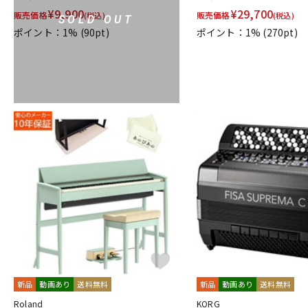
¥
9,900
¥
29,700
販売価格
販売価格
(税込)
(税込)
SOLD OUT
ポイント：1%
(90pt)
ポイント：1%
(270pt)
新品
動画あり
送料無料
新品
動画あり
送料無料
Roland
KORG