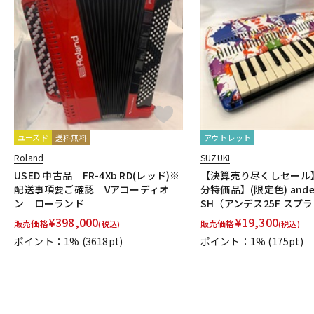
ユーズド
送料無料
アウトレット
Roland
SUZUKI
USED 中古品 FR-4Xb RD(レッド)※
【決算売り尽くしセール
配送事項要ご確認 Vアコーディオ
分特価品】(限定色) andes 
ン ローランド
SH（アンデス25F スプ
¥
398,000
¥
19,300
販売価格
販売価格
(税込)
(税込)
ポイント：1%
(3618pt)
ポイント：1%
(175pt)