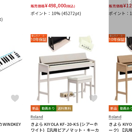
¥
498,000
¥
12
販売価格
販売価格
(税込)
ポイント：10%
(45272pt)
ポイント：
t)
新品
動画あり
送料無料
新品
動画あ
Roland
Roland
WINDKEY
きよら KIYOLA KF-20-KS (シアーホ
きよら KIYO
ワイト)【汎用ピアノマット・キーカ
ーク) 【