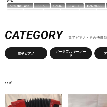
A-Z
DJ機器
DTM
Airplane Label
BUGARI
CASIO
DEXIBELL
HAMMOND
SUZUKI
TAHORNG
TOMBO
unknown
Victoria
YAM
他
キョーリツ
甲南
中古
ヴィンテー
CATEGORY
電子ピアノ・その他鍵
ポータブルキーボー
電子ピアノ
ド
574
件