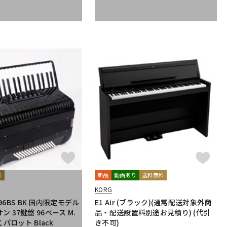
料
新品
動画あり
送料無料
KORG
7K96BS BK 国内限定モデル
E1 Air (ブラック)(通常配送対象外商
 37鍵盤 96ベース M.
品・配送設置料別途お見積り) (代引
 パロット Black
き不可)