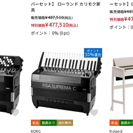
バーセット】 ローランド カリモク家
ーセット】
具
¥
48
販売価格
¥
487,510
¥
4
販売価格
(税込)
特別価格
¥
477,510
特別価格
(税込)
ポイント：
ポイント：0%
(0pt)
ポイント
10%
還元
新品
動画あり
送料無料
新品
動画あ
KORG
Roland