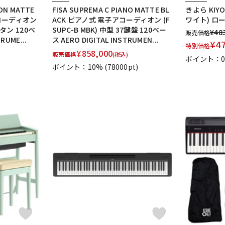
TON MATTE
FISA SUPREMA C PIANO MATTE BL
きよら KIYO
アコーディオン
ACK ピアノ式 電子アコーディオン (F
ワイト) ロ
ボタン 120ベ
SUPC-B MBK) 中型 37鍵盤 120ベー
¥
48
販売価格
RUME...
ス AERO DIGITAL INSTRUMEN...
¥
4
特別価格
¥
858,000
販売価格
(税込)
ポイント：
ポイント：10%
(78000pt)