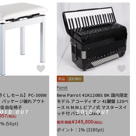
新品
送料無料
Parrot
くしセール】PC-300W
New Parrot 41K120BS BK 国内限定
定・パッケージ破れアウト
モデル アコーディオン 41鍵盤 120ベ
高低自在椅子
ース H.M.M.L ピアノ式 マスタースイ
SOLD OUT
SOLD OUT
ッチ付 パロット Black
957
(税込)
¥
349,800
販売価格
(税込)
1%
(54pt)
ポイント：1%
(3180pt)