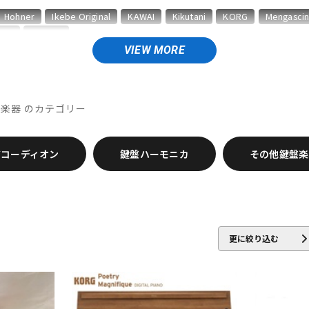
DTM オンラ
レコーディン
Hohner
Ikebe Original
KAWAI
Kikutani
KORG
Mengascin
イン納品
グ機器
AHA
ZEN-ON
VIEW MORE
ジ
盤楽器
のカテゴリー
アコーディオン
鍵盤ハーモニカ
その他鍵盤楽
更に絞り込む