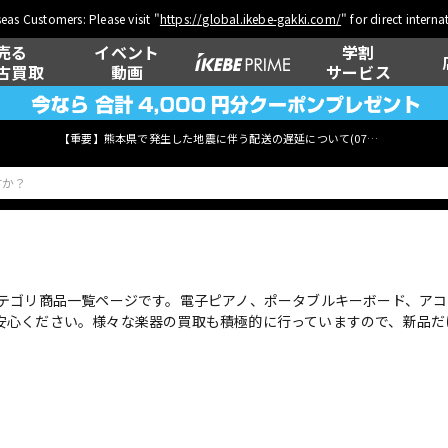
eas Customers: Please visit "
https://global.ikebe-gakki.com/
" for direct intern
売る
イベント
学割
古買取
動画
サービス
【重要】熊本県で発生した地震に伴う配送の遅延について(
07月29日
更新)
ベース
ウクレレ
テゴリ商品一覧ページです。電子ピアノ、ポータブルキーボード、アコ
安心ください。様々な楽器の買取も積極的に行っていますので、新品だ
管楽器
その他楽器
ド