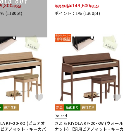
SOLD OUT
9,800
¥
149,600
販売価格
(税込)
(税込)
1%
(1180pt)
ポイント：1%
(1360pt)
り
送料無料
新品
動画あり
送料無料
Roland
LA KF-20-KO (ピュアオ
きよら KIYOLA KF-20-KW (ウォール
汎用ピアノマット・キーカバ
ナット) 【汎用ピアノマット・キーカ