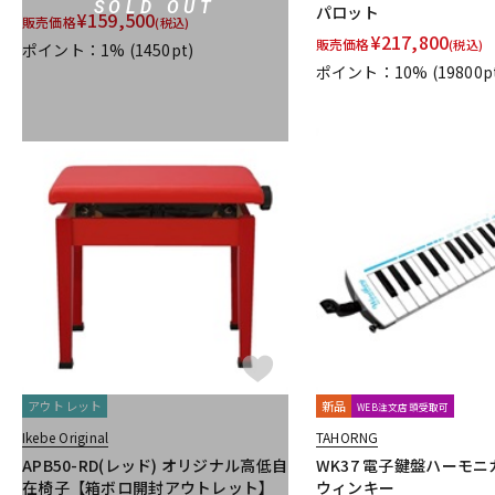
SOLD OUT
パロット
¥
159,500
販売価格
(税込)
¥
217,800
販売価格
(税込)
ポイント：1%
(1450pt)
ポイント：10%
(19800p
アウトレット
新品
WEB注文店頭受取可
Ikebe Original
TAHORNG
APB50-RD(レッド) オリジナル高低自
WK37 電子鍵盤ハーモニカ
在椅子【箱ボロ開封アウトレット】
ウィンキー