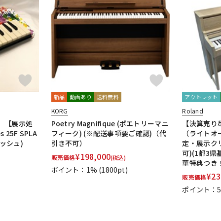
新品
動画あり
送料無料
アウトレット
KORG
Roland
】【展示処
Poetry Magnifique (ポエトリーマニ
【決算売り尽
25F SPLA
フィーク) (※配送事項要ご確認)（代
（ライトオ
ラッシュ)
引き不可）
定・展示ク
可)(1都3
¥
198,000
販売価格
(税込)
華特典つき！
ポイント：1%
(1800pt)
¥
23
販売価格
ポイント：