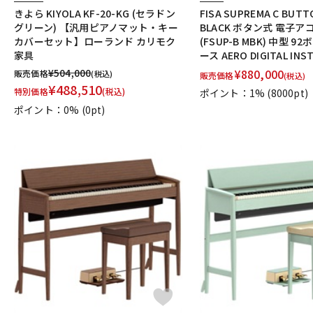
きよら KIYOLA KF-20-KG (セラドン
FISA SUPREMA C BUT
グリーン) 【汎用ピアノマット・キー
BLACK ボタン式 電子
カバーセット】ローランド カリモク
(FSUP-B MBK) 中型 92
家具
ース AERO DIGITAL INST
¥
504,000
¥
880,000
販売価格
(税込)
販売価格
(税込)
¥
488,510
特別価格
(税込)
ポイント：1%
(8000pt)
ポイント：0%
(0pt)