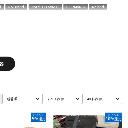
配信/ライブ
楽器アクセサ
i
No Brand
Nord（CLAVIA）
PIERMARIA
Roland
機器
リ
器
新着順
すべて表示
40 件表示
ポイント
ポイント
5%
10%
還元
還元