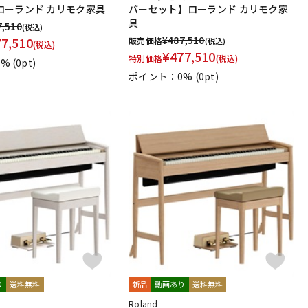
ローランド カリモク家具
バーセット】ローランド カリモク家
具
7,510
(税込)
¥
487,510
77,510
販売価格
(税込)
(税込)
¥
477,510
特別価格
(税込)
0%
(0pt)
ポイント：0%
(0pt)
り
送料無料
新品
動画あり
送料無料
Roland