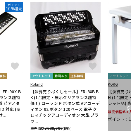
ポイント
10%
還元
無料
アウトレット
動画あり
送料無料
アウトレット
Roland
KORG
P-90X-B
【決算売り尽くしセール】FR-8XB B
【決算売り尽
アランス超特
K (1台限定・展示クリアランス超特
H (1台限
盤 ピアノタ
価！) ローランド ボタン式 Vアコーデ
レット品) 
MIDI対応 (※
ィオン 92 ボタン 120ベース 電子 ク
¥
5,
販売価格
..
ロマチックアコーディオン 大型 ブラ
ポイント：
ッ...
¥
689,700
販売価格
(税込)