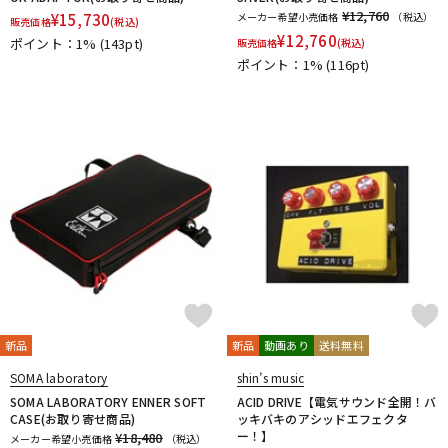
¥12,760
¥
15,730
メーカー希望小売価格
（税込）
販売価格
(税込)
¥
12,760
ポイント：1%
(143pt)
販売価格
(税込)
ポイント：1%
(116pt)
新品
新品
動画あり
送料無料
SOMA laboratory
shin’s music
SOMA LABORATORY ENNER SOFT
ACID DRIVE【電気サウンド全開！バ
CASE(お取り寄せ商品)
ッキバキのアシッドエフェクタ
ー！】
¥18,480
メーカー希望小売価格
（税込）