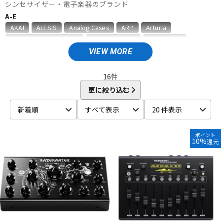
シンセサイザー・電子楽器のブランド
ベース
ウクレレ
A-E
AKAI
ALESIS
Analog Cases
ARP
Arturia
Ashun Sound Machines
audio-technica
BEHRINGER
ドラム
パーカッション
Belcat
BOSS
CASIO
DATO
DAVE SMITH INSTRUMENTS
VIEW MORE
DECKSAVER
DEXIBELL
DOEPFER
DREADBOX
EarthQuaker Devices
elektron
Eowave
Erica synths
16
件
キーボード
電子ピアノ
Expressive E
更に絞り込む
F-M
新着順
すべて表示
20 件表示
FLAME
Gamechanger | Audio
GATOR
HAMMOND
管楽器
その他楽器
HERCULES
IK Multimedia
Ikebe Original
JOMOX
K&M
KAWAI
KENTON
Kikutani
KORG
Leslie
Make Noise
ポイント
10%
還元
MALONEY
Manikin Electronic
M-AUDIO
Mellotron
アンプ
エフェクター
Miditech
moog
MUSIC NOMAD
N-S
Neo Instruments
No Brand
Nord（CLAVIA）
NOVATION
DJ機器
DTM
Oberheim
Playtime Engineering
Providence
QUIK LOK
RADIKAL TECHNOLOGIES
Roland
SEELETON
SEQUENTIAL
SEQUENZ
Sherman
shin’s music
Singular Sound