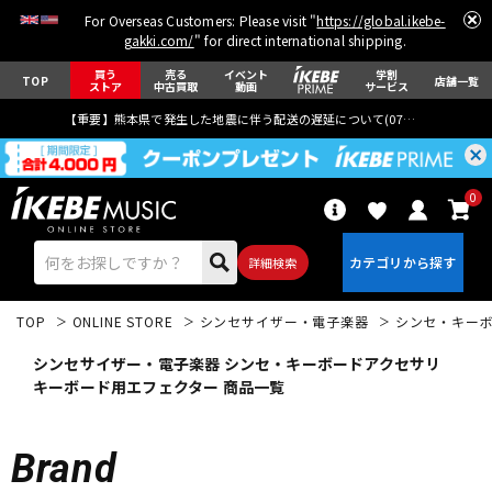
For Overseas Customers: Please visit "
https://global.ikebe-
gakki.com/
" for direct international shipping.
買う
売る
イベント
学割
TOP
店舗一覧
ストア
中古買取
動画
サービス
【重要】熊本県で発生した地震に伴う配送の遅延について(
07月29日
更新)
0
詳細検索
TOP
ONLINE STORE
シンセサイザー・電子楽器
シンセ・キー
シンセサイザー・電子楽器 シンセ・キーボードアクセサリ
キーボード用エフェクター 商品一覧
エレキギター
アコギ/エレアコ
Brand