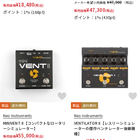
¥47,300
メーカー希望小売価格
（税込）
¥
18,480
販売価格
(税込)
¥
47,300
販売価格
(税込)
ポイント：1%
(168pt)
ポイント：1%
(430pt)
新品
送料無料
新品
送料無料
Neo Instruments
Neo Instruments
MINIVENT II【コンパクトなロータリ
VENTILATOR II【レスリーシミュレ
ーシミュレーター】
ーターの傑作ベンチレーター後継機
種】
¥
55,000
販売価格
(税込)