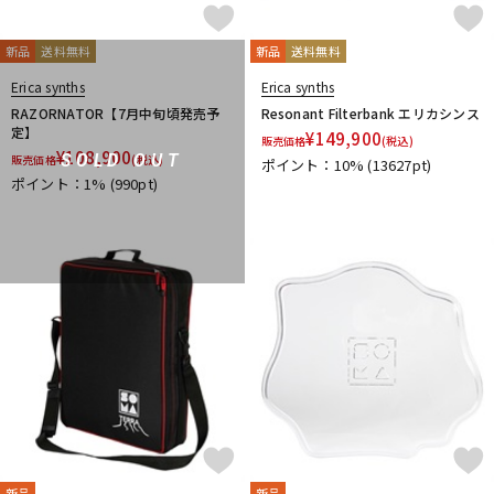
DTM オンライン納品
レコーディング機器
SOMA laboratory
STAY
STUDIO ELECTRONICS
Studiologic
SUZUKI
新品
送料無料
新品
送料無料
T-Y
Erica synths
Erica synths
配信/ライブ機器
楽器アクセサリ
TAHORNG
Tech
Teenage Engineering
tiptop audio
RAZORNATOR【7月中旬頃発売予
Resonant Filterbank エリカシンス
UDG
UDO Audio
ULTIMATE
unknown
Vermona
VOX
定】
¥
149,900
販売価格
(税込)
¥
108,900
Waldorf
YAMAHA
SOLD OUT
販売価格
(税込)
ポイント：10%
(13627pt)
中古
ヴィンテージ
ポイント：1%
(990pt)
他
キョーリツ
甲南
Melbourne Instruments
PWM
新品
新品