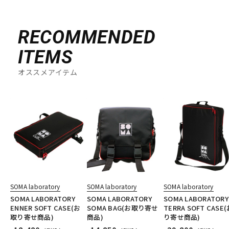
RECOMMENDED
ITEMS
オススメアイテム
SOMA laboratory
SOMA laboratory
SOMA laboratory
SOMA LABORATORY
SOMA LABORATORY
SOMA LABORATORY
ENNER SOFT CASE(お
SOMA BAG(お取り寄せ
TERRA SOFT CASE
取り寄せ商品)
商品)
り寄せ商品)