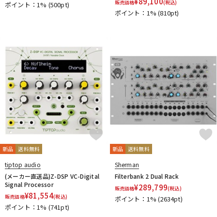
¥
89,100
販売価格
(税込)
ポイント：1%
(500pt)
ポイント：1%
(810pt)
新品
送料無料
新品
送料無料
tiptop audio
Sherman
(メーカー直送品)Z-DSP VC-Digital
Filterbank 2 Dual Rack
Signal Processor
¥
289,799
販売価格
(税込)
¥
81,554
販売価格
(税込)
ポイント：1%
(2634pt)
ポイント：1%
(741pt)