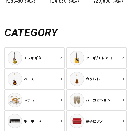
18,480
14,850
29,800
¥
（税込）
¥
（税込）
¥
（税込）
CATEGORY
エレキギター
アコギ/エレアコ
ベース
ウクレレ
ドラム
パーカッション
キーボード
電子ピアノ