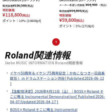
¥64,900
¥
126,500
メーカー希望小売価格
（税込）
販売価格
(税込)
特別価格
¥
64,800
販売価格
(税込)
¥
118,800
(税込)
特別価格
¥
59,800
ポイント：10%
(10800pt)
(税込)
ポイント：5%
(2718pt)
1
Roland関連情報
Ikebe MUSIC INFORMATION Roland関連情報
イケベ50周年＆イケシブ5周年記念｜かねこなつき一日店長
就任！ in ドラムステーション渋谷[
Published:2026-06-12
]
【生配信決定】2026年4月11日（土）｜BOSS×Roland そ
こに鳴る Instrumental Demonstration[
Published:2026-
04-07/
Updated:2026-04-17
]
BOSS×Roland そこに鳴る Instrumental