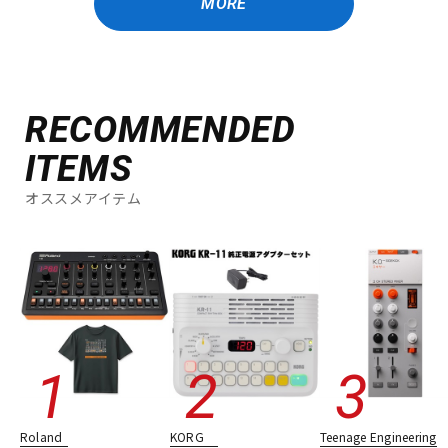
MORE
RECOMMENDED
ITEMS
オススメアイテム
Roland
KORG
Teenage Engineering