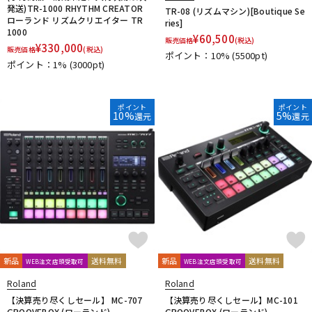
発送)TR-1000 RHYTHM CREATOR
TR-08 (リズムマシン)[Boutique Se
ローランド リズムクリエイター TR
ries]
1000
¥
60,500
販売価格
(税込)
¥
330,000
販売価格
(税込)
ポイント：10%
(5500pt)
ポイント：1%
(3000pt)
ポイント
ポイント
10%
5%
還元
還元
新品
送料無料
新品
送料無料
WEB注文店頭受取可
WEB注文店頭受取可
Roland
Roland
【決算売り尽くしセール】 MC-707
【決算売り尽くしセール】MC-101
GROOVEBOX (ローランド)
GROOVEBOX (ローランド)