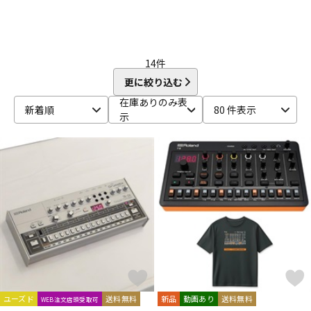
14
件
更に絞り込む
在庫ありのみ表
新着順
80 件表示
示
ユーズド
送料無料
新品
動画あり
送料無料
WEB注文店頭受取可