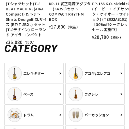
(Tシャツセット)T-8
KR-11 純正電源アダプタ
EP-136 K.O. sidekic
BEAT MACHINE(AIRA
ー(KA350)セット
(イーピー・イチサン
Compact) & T-8 T-
COMPACT RHYTHM
ク・ケイオー・サイ
Shirts DesignB XLサイ
BOX
ック) (TE032AS101)
ズ (RT/T-8BXL) セット
【30%offシークレッ
17,600
¥
（税込）
(T-8デザイン) ローラン
セール実施中】
ド アイラ コンパクト
20,790
¥
（税込）
36,080
¥
（税込）
CATEGORY
エレキギター
アコギ/エレアコ
ベース
ウクレレ
ドラム
パーカッション