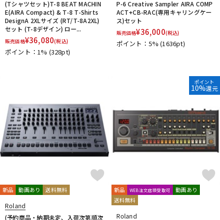
(Tシャツセット)T-8 BEAT MACHIN
P-6 Creative Sampler AIRA COMP
E(AIRA Compact) & T-8 T-Shirts
ACT+CB-RAC(専用キャリングケー
DesignA 2XLサイズ (RT/T-8A2XL)
ス)セット
セット (T-8デザイン) ロー...
¥
36,000
販売価格
(税込)
¥
36,080
販売価格
(税込)
ポイント：5%
(1636pt)
ポイント：1%
(328pt)
ポイント
10%
還元
新品
動画あり
送料無料
新品
動画あり
WEB注文店頭受取可
送料無料
Roland
Roland
(予約商品・納期未定、入荷次第順次