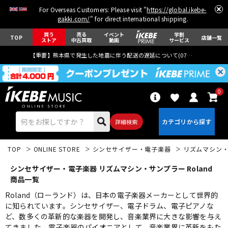
For Overseas Customers: Please visit "
https://global.ikebe-
gakki.com/
" for direct international shipping.
買う
売る
イベント
学割
TOP
店舗一覧
ストア
中古買取
動画
サービス
【重要】熊本県で発生した地震に伴う配送の遅延について(
07月29日
更新)
0
詳細検索
TOP
ONLINE STORE
シンセサイザー・電子楽器
リズムマシン
シンセサイザー・電子楽器 リズムマシン・サンプラー Roland
商品一覧
Roland（ローランド）は、日本の電子楽器メーカーとして世界的
に知られています。シンセサイザー、電子ドラム、電子ピアノな
エレキギター
アコギ/エレアコ
ど、数多くの革新的な楽器を開発し、音楽業界に大きな影響を与え
てきました。電子楽器のパイオニアとして、音楽業界に革新をもた