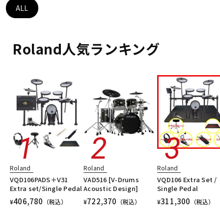
DTM オンライン納品
レコーディング機器
ALL
配信/ライブ機器
楽器アクセサリ
Roland人気ランキング
中古
ヴィンテージ
Roland
Roland
Roland
VQD106PADS＋V31
VAD516 [V-Drums
VQD106 Extra Set /
Extra set/Single Pedal
Acoustic Design]
Single Pedal
406,780
722,370
311,300
¥
（税込）
¥
（税込）
¥
（税込）