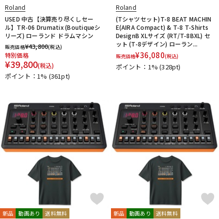
Roland
Roland
USED 中古【決算売り尽くしセー
(Tシャツセット)T-8 BEAT MACHIN
ル】TR-06 Drumatix (Boutiqueシ
E(AIRA Compact) & T-8 T-Shirts
リーズ) ローランド ドラムマシン
DesignB XLサイズ (RT/T-8BXL) セ
ット (T-8デザイン) ローラン...
¥
43,800
販売価格
(税込)
¥
36,080
特別価格
販売価格
(税込)
¥
39,800
(税込)
ポイント：1%
(328pt)
ポイント：1%
(361pt)
新品
動画あり
送料無料
新品
動画あり
送料無料