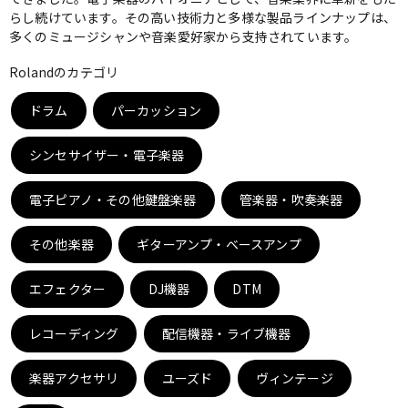
らし続けています。その高い技術力と多様な製品ラインナップは、
ベース
ウクレレ
多くのミュージシャンや音楽愛好家から支持されています。
Rolandのカテゴリ
ドラム
パーカッション
ドラム
パーカッション
シンセサイザー・電子楽器
キーボード
電子ピアノ
電子ピアノ・その他鍵盤楽器
管楽器・吹奏楽器
管楽器
その他楽器
その他楽器
ギターアンプ・ベースアンプ
エフェクター
DJ機器
DTM
アンプ
エフェクター
レコーディング
配信機器・ライブ機器
DJ機器
DTM
楽器アクセサリ
ユーズド
ヴィンテージ