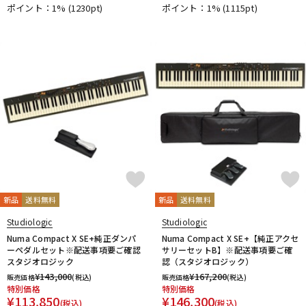
ポイント：1%
(1230pt)
ポイント：1%
(1115pt)
DTM オンライン納品
レコーディング機器
配信/ライブ機器
楽器アクセサリ
中古
ヴィンテージ
新品
送料無料
新品
送料無料
Studiologic
Studiologic
Numa Compact X SE+純正ダンパ
Numa Compact X SE+【純正アクセ
ーペダルセット※配送事項要ご確認
サリーセットB】※配送事項要ご確
スタジオロジック
認（スタジオロジック）
¥
143,000
¥
167,200
販売価格
(税込)
販売価格
(税込)
特別価格
特別価格
¥
113,850
¥
146,300
(税込)
(税込)