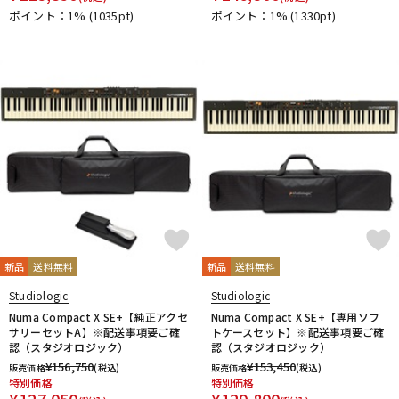
ポイント：1%
(1035pt)
ポイント：1%
(1330pt)
新品
送料無料
新品
送料無料
Studiologic
Studiologic
Numa Compact X SE+【純正アクセ
Numa Compact X SE+【専用ソフ
サリーセットA】※配送事項要ご確
トケースセット】※配送事項要ご確
認（スタジオロジック）
認（スタジオロジック）
¥
156,750
¥
153,450
販売価格
(税込)
販売価格
(税込)
特別価格
特別価格
¥
127,050
¥
129,800