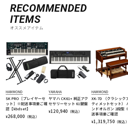
RECOMMENDED
ITEMS
オススメアイテム
HAMMOND
YAMAHA
HAMMOND
SK PRO［プレイヤーセ
ヤマハ CK61+ 純正アク
XK-7D （クラシック
ット］※配送事項要ご確
セサリーセット 61鍵盤
ティメットセット） 
認【kbdset】
ンドオルガン 2段型 
120,940
¥
（税込）
送事項要ご確認
268,000
¥
（税込）
1,319,750
¥
（税込