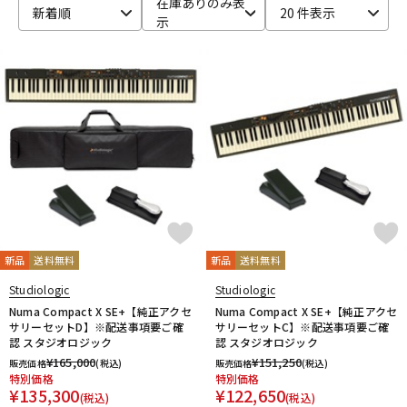
在庫ありのみ表
新着順
20 件表示
示
ベース
ウクレレ
ドラム
パーカッション
キーボード
電子ピアノ
管楽器
その他楽器
新品
送料無料
新品
送料無料
アンプ
エフェクター
Studiologic
Studiologic
Numa Compact X SE+【純正アクセ
Numa Compact X SE+【純正アクセ
サリーセットD】※配送事項要ご確
サリーセットC】※配送事項要ご確
認 スタジオロジック
認 スタジオロジック
DJ機器
DTM
¥
165,000
¥
151,250
販売価格
(税込)
販売価格
(税込)
特別価格
特別価格
¥
135,300
¥
122,650
(税込)
(税込)