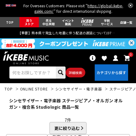
For Overseas Customers: Please visit "
https://global.ikebe-
gakki.com/
" for direct international shipping.
買う
売る
イベント
学割
TOP
店舗一覧
ストア
中古買取
動画
サービス
【重要】熊本県で発生した地震に伴う配送の遅延について(
07月29日
更新)
0
詳細検索
TOP
ONLINE STORE
シンセサイザー・電子楽器
ステージピア
シンセサイザー・電子楽器 ステージピアノ・オルガン オル
ガン・複合系 Studiologic 商品一覧
7
件
エレキギター
アコギ/エレアコ
更に絞り込む