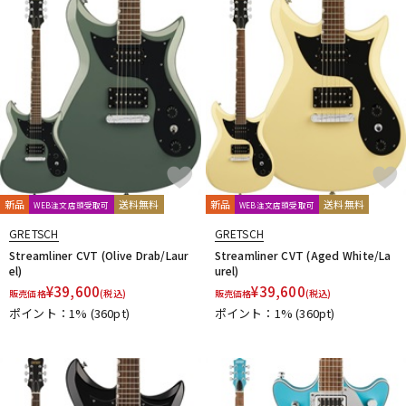
DTM オンライン納品
レコーディング機器
配信/ライブ機器
楽器アクセサリ
中古
ヴィンテージ
新品
送料無料
新品
送料無料
WEB注文店頭受取可
WEB注文店頭受取可
GRETSCH
GRETSCH
Streamliner CVT (Olive Drab/Laur
Streamliner CVT (Aged White/La
el)
urel)
¥
39,600
¥
39,600
販売価格
(税込)
販売価格
(税込)
ポイント：1%
(360pt)
ポイント：1%
(360pt)