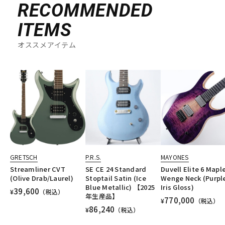
RECOMMENDED
ITEMS
オススメアイテム
GRETSCH
P.R.S.
MAYONES
Streamliner CVT
SE CE 24 Standard
Duvell Elite 6 Mapl
(Olive Drab/Laurel)
Stoptail Satin (Ice
Wenge Neck (Purpl
Blue Metallic) 【2025
Iris Gloss)
39,600
¥
（税込）
年生産品】
770,000
¥
（税込）
86,240
¥
（税込）