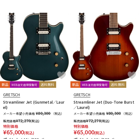
新品
送料無料
新品
送料無料
WEB注文店頭受取可
WEB注文店頭受取可
GRETSCH
GRETSCH
Streamliner Jet (Gunmetal／Laur
Streamliner Jet (Duo-Tone Burst
el)
／Laurel)
¥80,300
¥80,300
メーカー希望小売価格
（税込）
メーカー希望小売価格
（税込）
¥
72,270
¥
72,270
販売価格
(税込)
販売価格
(税込)
特別価格
特別価格
¥
65,000
¥
65,000
(税込)
(税込)