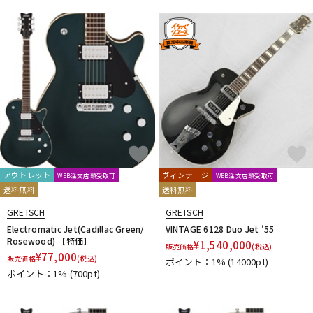
アウトレット
ヴィンテージ
WEB注文店頭受取可
WEB注文店頭受取可
送料無料
送料無料
GRETSCH
GRETSCH
Electromatic Jet(Cadillac Green/
VINTAGE 6128 Duo Jet '55
Rosewood) 【特価】
¥
1,540,000
販売価格
(税込)
¥
77,000
販売価格
(税込)
ポイント：1%
(14000pt)
ポイント：1%
(700pt)