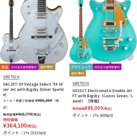
新品
送料無料
アウトレット
WEB注文店頭受取可
WEB注文店頭受取可
送料無料
GRETSCH
GRETSCH
G6129T-59 Vintage Select ’59 Sil
ver Jet with Bigsby (Silver Sparkl
G5232T Electromatic Double Jet
e)
FT with Bigsby（Caicos Green／L
¥465,300
メーカー希望小売価格
（税
aurel） 【特価】
込）
¥
88,000
販売価格
(税込)
¥
418,770
販売価格
(税込)
ポイント：1%
(800pt)
特別価格
¥
364,100
(税込)
ポイント：1%
(3310pt)