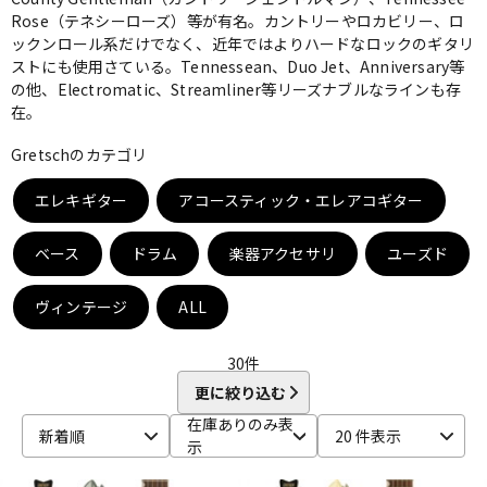
Rose（テネシーローズ）等が有名。カントリーやロカビリー、ロ
ベース
ウクレレ
ックンロール系だけでなく、近年ではよりハードなロックのギタリ
ストにも使用さている。Tennessean、Duo Jet、Anniversary等
の他、Electromatic、Streamliner等リーズナブルなラインも存
在。
ドラム
パーカッション
Gretschのカテゴリ
キーボード
電子ピアノ
エレキギター
アコースティック・エレアコギター
ベース
ドラム
楽器アクセサリ
ユーズド
管楽器
その他楽器
ヴィンテージ
ALL
アンプ
エフェクター
30
件
更に絞り込む
在庫ありのみ表
DJ機器
DTM
新着順
20 件表示
示