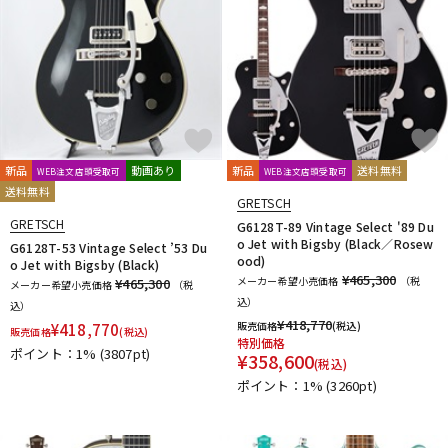
新品
動画あり
新品
送料無料
WEB注文店頭受取可
WEB注文店頭受取可
送料無料
GRETSCH
GRETSCH
G6128T-89 Vintage Select '89 Du
o Jet with Bigsby (Black／Rosew
G6128T-53 Vintage Select ’53 Du
ood)
o Jet with Bigsby (Black)
¥465,300
メーカー希望小売価格
（税
¥465,300
メーカー希望小売価格
（税
込）
込）
¥
418,770
販売価格
(税込)
¥
418,770
販売価格
(税込)
特別価格
ポイント：1%
(3807pt)
¥
358,600
(税込)
ポイント：1%
(3260pt)