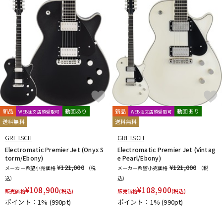
新品
動画あり
新品
動画あり
WEB注文店頭受取可
WEB注文店頭受取可
送料無料
送料無料
GRETSCH
GRETSCH
Electromatic Premier Jet (Onyx S
Electromatic Premier Jet (Vintag
torm/Ebony)
e Pearl/Ebony)
¥121,000
¥121,000
メーカー希望小売価格
（税
メーカー希望小売価格
（税
込）
込）
¥
108,900
¥
108,900
販売価格
(税込)
販売価格
(税込)
ポイント：1%
(990pt)
ポイント：1%
(990pt)