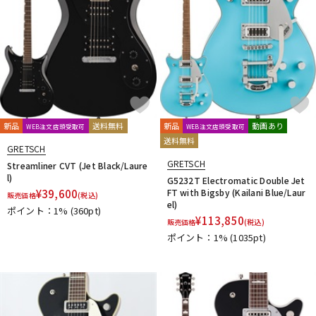
新品
送料無料
新品
動画あり
WEB注文店頭受取可
WEB注文店頭受取可
送料無料
GRETSCH
GRETSCH
Streamliner CVT (Jet Black/Laure
l)
G5232T Electromatic Double Jet
¥
39,600
FT with Bigsby (Kailani Blue/Laur
販売価格
(税込)
el)
ポイント：1%
(360pt)
¥
113,850
販売価格
(税込)
ポイント：1%
(1035pt)