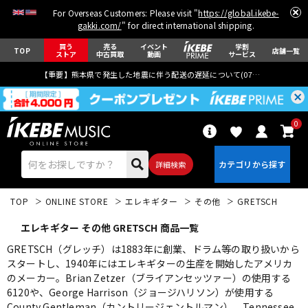
For Overseas Customers: Please visit "
https://global.ikebe-
gakki.com/
" for direct international shipping.
買う
売る
イベント
学割
TOP
店舗一覧
ストア
中古買取
動画
サービス
【重要】熊本県で発生した地震に伴う配送の遅延について(
07月29日
更新)
0
詳細検索
TOP
ONLINE STORE
エレキギター
その他
GRETSCH
エレキギター その他 GRETSCH 商品一覧
GRETSCH（グレッチ）は1883年に創業、ドラム等の取り扱いから
スタートし、1940年にはエレキギターの生産を開始したアメリカ
のメーカー。Brian Zetzer（ブライアンセッツァー）の使用する
エレキギター
アコギ/エレアコ
6120や、George Harrison（ジョージハリソン）が使用する
County Gentleman（カントリージェントルマン）、Tennessee