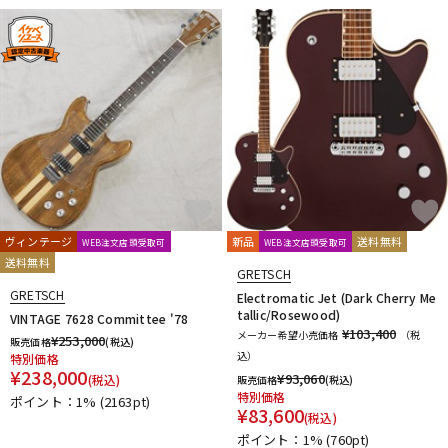
ヴィンテージ
新品
送料無料
WEB注文店頭受取可
WEB注文店頭受取可
送料無料
GRETSCH
GRETSCH
Electromatic Jet (Dark Cherry Me
tallic/Rosewood)
VINTAGE 7628 Committee '78
¥103,400
メーカー希望小売価格
（税
¥
253,000
販売価格
(税込)
込）
特別価格
¥
238,000
¥
93,060
(税込)
販売価格
(税込)
特別価格
ポイント：1%
(2163pt)
¥
83,600
(税込)
ポイント：1%
(760pt)