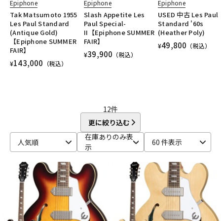
Epiphone
Epiphone
Epiphone
Tak Matsumoto 1955
Slash Appetite Les
USED 中古 Les Paul
配信/ライブ機器
楽器アクセサリ
Les Paul Standard
Paul Special-
Standard '60s
(Antique Gold)
II【Epiphone SUMMER
(Heather Poly)
【Epiphone SUMMER
FAIR】
49,800
¥
（税込）
FAIR】
中古
ヴィンテージ
39,900
¥
（税込）
143,000
¥
（税込）
12
件
更に絞り込む
在庫ありのみ表
人気順
60 件表示
示