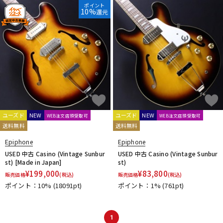
ポイント
10%
還元
ユーズド
NEW
ユーズド
NEW
WEB注文店頭受取可
WEB注文店頭受取可
送料無料
送料無料
Epiphone
Epiphone
USED 中古 Casino (Vintage Sunbur
USED 中古 Casino (Vintage Sunbur
st) [Made in Japan]
st)
¥
199,000
¥
83,800
販売価格
(税込)
販売価格
(税込)
ポイント：10%
(18091pt)
ポイント：1%
(761pt)
1