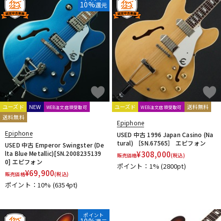
10%
還元
ユーズド
NEW
ユーズド
送料無料
WEB注文店頭受取可
WEB注文店頭受取可
送料無料
Epiphone
Epiphone
USED 中古 1996 Japan Casino (Na
tural) ［SN.67565］ エピフォン
USED 中古 Emperor Swingster (De
lta Blue Metallic)[SN.2008235139
¥
308,000
販売価格
(税込)
0] エピフォン
ポイント：1%
(2800pt)
¥
69,900
販売価格
(税込)
ポイント：10%
(6354pt)
ポイント