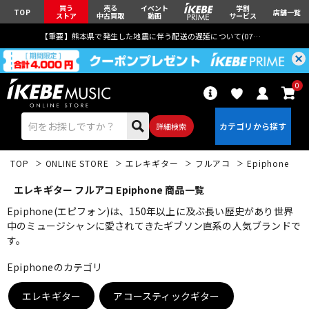
買う
売る
イベント
学割
TOP
店舗一覧
ストア
中古買取
動画
サービス
【重要】熊本県で発生した地震に伴う配送の遅延について(
07月29日
更新)
0
詳細検索
TOP
ONLINE STORE
エレキギター
フルアコ
Epiphone
エレキギター フルアコ Epiphone 商品一覧
Epiphone(エピフォン)は、150年以上に及ぶ長い歴史があり世界
中のミュージシャンに愛されてきたギブソン直系の人気ブランドで
す。
エレキギター
アコギ/エレアコ
Epiphoneのカテゴリ
ベース
ウクレレ
エレキギター
アコースティックギター