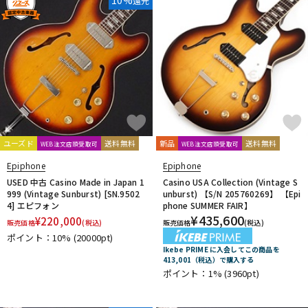
10%
還元
ユーズド
送料無料
新品
送料無料
WEB注文店頭受取可
WEB注文店頭受取可
Epiphone
Epiphone
USED 中古 Casino Made in Japan 1
Casino USA Collection (Vintage S
999 (Vintage Sunburst) [SN.9502
unburst) 【S/N 205760269】 【Epi
4] エピフォン
phone SUMMER FAIR】
¥
435,600
¥
220,000
販売価格
(税込)
販売価格
(税込)
ポイント：10%
(20000pt)
Ikebe PRIME に入会してこの商品を
413,001（税込）で購入する
ポイント：1%
(3960pt)