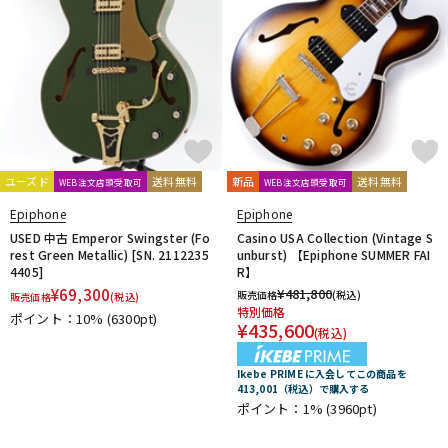
ユーズド
送料無料
新品
送料無料
WEB注文店頭受取可
WEB注文店頭受取可
Epiphone
Epiphone
USED 中古 Emperor Swingster (Fo
Casino USA Collection (Vintage S
rest Green Metallic) [SN. 2112235
unburst) 【Epiphone SUMMER FAI
4405]
R】
¥
69,300
¥
481,800
販売価格
(税込)
販売価格
(税込)
特別価格
ポイント：10%
(6300pt)
¥
435,600
(税込)
Ikebe PRIME に入会してこの商品を
413,001（税込）で購入する
ポイント：1%
(3960pt)