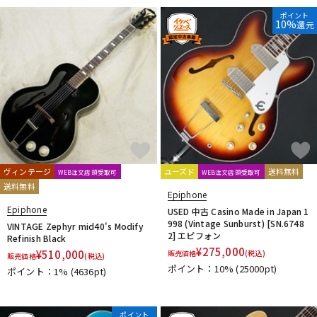
ポイント
10%
還元
ヴィンテージ
ユーズド
送料無料
WEB注文店頭受取可
WEB注文店頭受取可
送料無料
Epiphone
Epiphone
USED 中古 Casino Made in Japan 1
998 (Vintage Sunburst) [SN.6748
VINTAGE Zephyr mid40's Modify
2] エピフォン
Refinish Black
¥
275,000
¥
510,000
販売価格
(税込)
販売価格
(税込)
ポイント：10%
(25000pt)
ポイント：1%
(4636pt)
ポイント