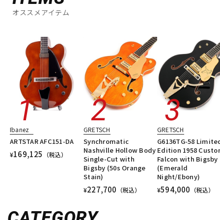
オススメアイテム
Ibanez
GRETSCH
GRETSCH
ARTSTAR AFC151-DA
Synchromatic
G6136TG-58 Limite
Nashville Hollow Body
Edition 1958 Cust
169,125
¥
（税込）
Single-Cut with
Falcon with Bigsby
Bigsby (50s Orange
(Emerald
Stain)
Night/Ebony)
227,700
594,000
¥
（税込）
¥
（税込）
CATEGORY