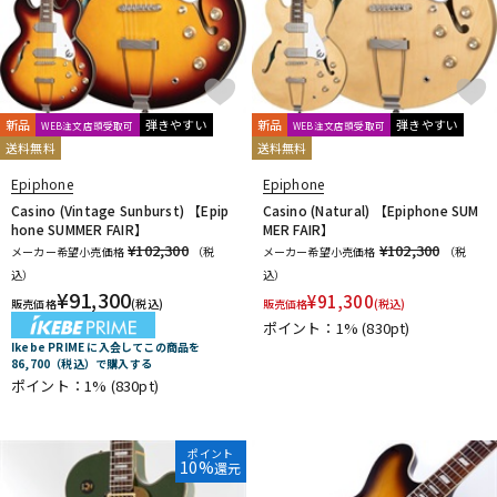
新品
弾きやすい
新品
弾きやすい
WEB注文店頭受取可
WEB注文店頭受取可
送料無料
送料無料
Epiphone
Epiphone
Casino (Vintage Sunburst) 【Epip
Casino (Natural) 【Epiphone SUM
hone SUMMER FAIR】
MER FAIR】
¥102,300
¥102,300
メーカー希望小売価格
（税
メーカー希望小売価格
（税
込）
込）
¥
91,300
¥
91,300
販売価格
(税込)
販売価格
(税込)
ポイント：1%
(830pt)
Ikebe PRIME に入会してこの商品を
86,700（税込）で購入する
ポイント：1%
(830pt)
ポイント
10%
還元