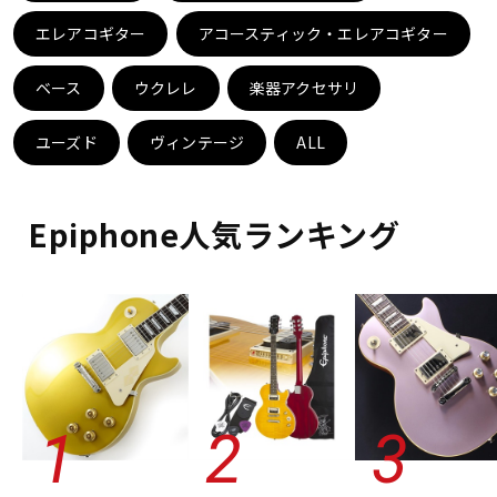
エレアコギター
アコースティック・エレアコギター
ドラム
パーカッション
ベース
ウクレレ
楽器アクセサリ
キーボード
電子ピアノ
ユーズド
ヴィンテージ
ALL
管楽器
その他楽器
Epiphone人気ランキング
アンプ
エフェクター
DJ機器
DTM
DTM オンライン納品
レコーディング機器