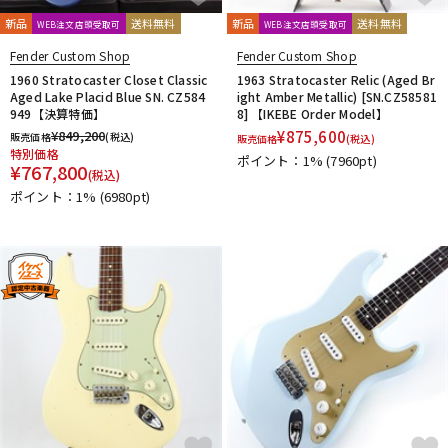
新品
送料無料
新品
送料無料
WEB注文店頭受取可
WEB注文店頭受取可
Fender Custom Shop
Fender Custom Shop
1960 Stratocaster Closet Classic
1963 Stratocaster Relic (Aged Br
Aged Lake Placid Blue SN. CZ584
ight Amber Metallic) [SN.CZ58581
949【決算特価】
8] 【IKEBE Order Model】
¥
849,200
¥
875,600
販売価格
(税込)
販売価格
(税込)
特別価格
ポイント：1%
(7960pt)
¥
767,800
(税込)
ポイント：1%
(6980pt)