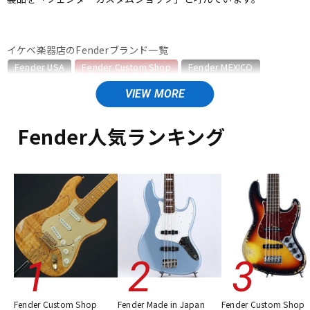
ベース
ウクレレ
イケベ楽器店のFenderブランド一覧
Fender USA
Fender Custom Shop
Fender MEXICO
ドラム
パーカッション
Fender Made in Japan
Fender Standard Series
Fender Acoustics
Fender Japan
Fender (Japan Exclusive Series)
その他Fender
キーボード
電子ピアノ
Fender人気ランキング
Fender Custom Shopのカテゴリ
エレキギター
エレキギター/ストラトキャスター・STタイプ
管楽器
その他楽器
エレキギター/テレキャスター・TLタイプ
エレキギター/ジャズマスタータイプ・JMタイプ
エレキギター/ジャズマスタータイプ・JGタイプ
ベース
アンプ
エフェクター
ユーズド
ヴィンテージ
ALL
DJ機器
DTM
Fender Custom Shop
Fender Made in Japan
Fender Custom Shop