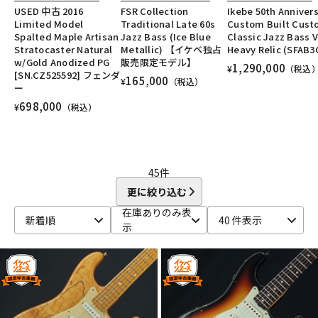
DTM オンライン納品
レコーディング機器
USED 中古 2016
FSR Collection
Ikebe 50th Anniver
Limited Model
Traditional Late 60s
Custom Built Cus
Spalted Maple Artisan
Jazz Bass (Ice Blue
Classic Jazz Bass V
Stratocaster Natural
Metallic) 【イケベ独占
Heavy Relic (SFAB3
配信/ライブ機器
楽器アクセサリ
w/Gold Anodized PG
販売限定モデル】
1,290,000
¥
（税込
[SN.CZ525592] フェンダ
165,000
¥
（税込）
ー
698,000
¥
（税込）
中古
ヴィンテージ
45
件
更に絞り込む
在庫ありのみ表
新着順
40 件表示
示