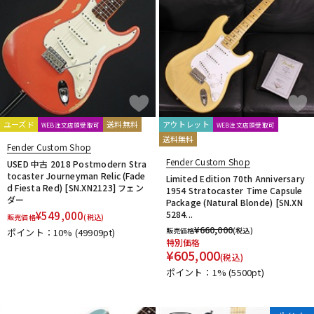
ユーズド
送料無料
アウトレット
WEB注文店頭受取可
WEB注文店頭受取可
送料無料
Fender Custom Shop
Fender Custom Shop
USED 中古 2018 Postmodern Stra
tocaster Journeyman Relic (Fade
Limited Edition 70th Anniversary
d Fiesta Red) [SN.XN2123] フェン
1954 Stratocaster Time Capsule
ダー
Package (Natural Blonde) [SN.XN
¥
549,000
5284...
販売価格
(税込)
¥
660,000
販売価格
(税込)
ポイント：10%
(49909pt)
特別価格
¥
605,000
(税込)
ポイント：1%
(5500pt)