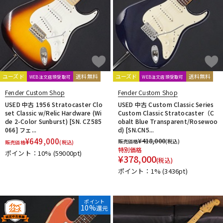
ユーズド
送料無料
ユーズド
送料無料
WEB注文店頭受取可
WEB注文店頭受取可
Fender Custom Shop
Fender Custom Shop
USED 中古 1956 Stratocaster Clo
USED 中古 Custom Classic Series
set Classic w/Relic Hardware (Wi
Custom Classic Stratocaster（C
de 2-Color Sunburst) [SN. CZ585
obalt Blue Transparent/Rosewoo
066] フェ...
d) [SN.CN5...
¥
649,000
¥
418,000
販売価格
(税込)
販売価格
(税込)
特別価格
ポイント：10%
(59000pt)
¥
378,000
(税込)
ポイント：1%
(3436pt)
ポイント
10%
還元