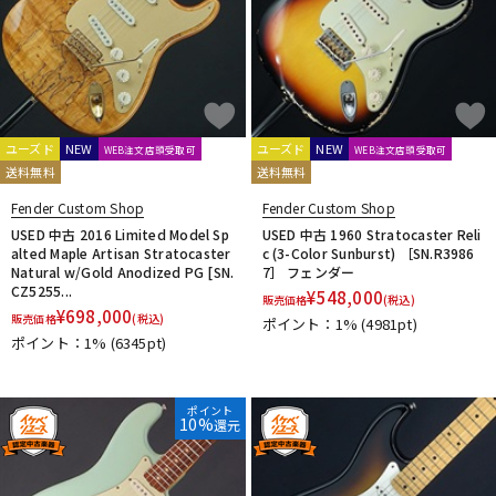
ユーズド
NEW
ユーズド
NEW
WEB注文店頭受取可
WEB注文店頭受取可
送料無料
送料無料
Fender Custom Shop
Fender Custom Shop
USED 中古 2016 Limited Model Sp
USED 中古 1960 Stratocaster Reli
alted Maple Artisan Stratocaster
c (3-Color Sunburst) ［SN.R3986
Natural w/Gold Anodized PG [SN.
7］ フェンダー
CZ5255...
¥
548,000
販売価格
(税込)
¥
698,000
販売価格
(税込)
ポイント：1%
(4981pt)
ポイント：1%
(6345pt)
ポイント
10%
還元