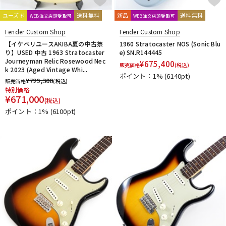
ユーズド
送料無料
新品
送料無料
WEB注文店頭受取可
WEB注文店頭受取可
Fender Custom Shop
Fender Custom Shop
【イケベリユースAKIBA夏の中古祭
1960 Stratocaster NOS (Sonic Blu
り】USED 中古 1963 Stratocaster
e) SN.R144445
Journeyman Relic Rosewood Nec
¥
675,400
販売価格
(税込)
k 2023 (Aged Vintage Whi...
ポイント：1%
(6140pt)
¥
729,300
販売価格
(税込)
特別価格
¥
671,000
(税込)
ポイント：1%
(6100pt)