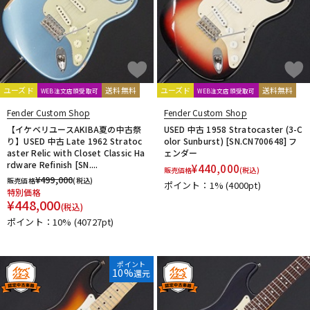
ユーズド
送料無料
ユーズド
送料無料
WEB注文店頭受取可
WEB注文店頭受取可
Fender Custom Shop
Fender Custom Shop
【イケベリユースAKIBA夏の中古祭
USED 中古 1958 Stratocaster (3-C
り】USED 中古 Late 1962 Stratoc
olor Sunburst) [SN.CN700648] フ
aster Relic with Closet Classic Ha
ェンダー
rdware Refinish [SN....
¥
440,000
販売価格
(税込)
¥
499,000
販売価格
(税込)
ポイント：1%
(4000pt)
特別価格
¥
448,000
(税込)
ポイント：10%
(40727pt)
ポイント
10%
還元