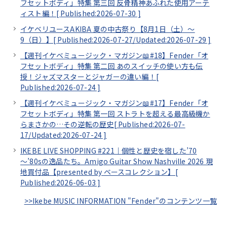
フセットボディ」特集 第三回 反骨精神あふれた使用アーテ
ィスト編！[
Published:2026-07-30
]
イケベリユースAKIBA 夏の中古祭り【8月1日（土）～
9（日）】[
Published:2026-07-27/
Updated:2026-07-29
]
【週刊イケベミュージック・マガジン📖#18】Fender「オ
フセットボディ」特集 第二回 あのスイッチの使い方も伝
授！ジャズマスターとジャガーの違い編！[
Published:2026-07-24
]
【週刊イケベミュージック・マガジン📖#17】Fender「オ
フセットボディ」特集 第一回 ストラトを超える最高級機か
らまさかの…その逆転の歴史[
Published:2026-07-
17/
Updated:2026-07-24
]
IKEBE LIVE SHOPPING #221｜個性と歴史を宿した’70
～’80sの逸品たち。Amigo Guitar Show Nashville 2026 現
地買付品【presented by ベースコレクション】[
Published:2026-06-03
]
>>Ikebe MUSIC INFORMATION "Fender"のコンテンツ一覧