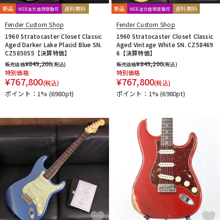
新品
送料無料
新品
送料無料
WEB注文店頭受取可
WEB注文店頭受取可
Fender Custom Shop
Fender Custom Shop
1960 Stratocaster Closet Classic
1960 Stratocaster Closet Classic
Aged Darker Lake Placid Blue SN.
Aged Vintage White SN. CZ58469
CZ585055【決算特価】
6【決算特価】
¥
849,200
¥
849,200
販売価格
(税込)
販売価格
(税込)
特別価格
特別価格
¥
767,800
¥
767,800
(税込)
(税込)
ポイント：1%
(6980pt)
ポイント：1%
(6980pt)