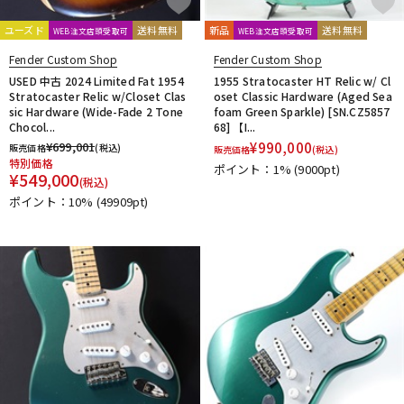
ユーズド
送料無料
新品
送料無料
WEB注文店頭受取可
WEB注文店頭受取可
Fender Custom Shop
Fender Custom Shop
USED 中古 2024 Limited Fat 1954
1955 Stratocaster HT Relic w/ Cl
Stratocaster Relic w/Closet Clas
oset Classic Hardware (Aged Sea
sic Hardware (Wide-Fade 2 Tone
foam Green Sparkle) [SN.CZ5857
Chocol...
68] 【I...
¥
699,001
¥
990,000
販売価格
(税込)
販売価格
(税込)
特別価格
ポイント：1%
(9000pt)
¥
549,000
(税込)
ポイント：10%
(49909pt)