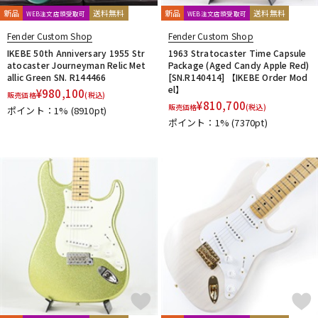
新品
送料無料
新品
送料無料
WEB注文店頭受取可
WEB注文店頭受取可
Fender Custom Shop
Fender Custom Shop
IKEBE 50th Anniversary 1955 Str
1963 Stratocaster Time Capsule
atocaster Journeyman Relic Met
Package (Aged Candy Apple Red)
allic Green SN. R144466
[SN.R140414] 【IKEBE Order Mod
el】
¥
980,100
販売価格
(税込)
¥
810,700
販売価格
(税込)
ポイント：1%
(8910pt)
ポイント：1%
(7370pt)