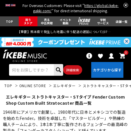
For Overseas Customers: Please visit "
https://global.ikebe-
gakki.com/
" for direct international shipping.
買う
売る
イベント
学割
TOP
店舗一覧
ストア
中古買取
動画
サービス
【重要】熊本県で発生した地震に伴う配送の遅延について(
07月29日
更新)
0
詳細検索
TOP
ONLINE STORE
エレキギター
ストラトキャスター・STタ
エレキギター ストラトキャスター・STタイプ Fender Custom
Shop Custom Built Stratocaster 商品一覧
1946年にアメリカで創業し、1980年代に日本とメキシコでの製造
を始めたFender。技術を卓越した「マスタービルダー」や熟練の
エレキギター
アコギ/エレアコ
職人チームにより、1本1本丁寧に製作されるフェンダーの最高峰の
製品を「フェンダーカスタムショップ」と呼んでいます。