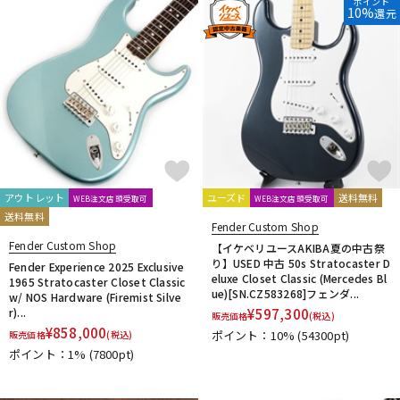
ポイント
10%
還元
アウトレット
ユーズド
送料無料
WEB注文店頭受取可
WEB注文店頭受取可
送料無料
Fender Custom Shop
Fender Custom Shop
【イケベリユースAKIBA夏の中古祭
り】USED 中古 50s Stratocaster D
Fender Experience 2025 Exclusive
eluxe Closet Classic (Mercedes Bl
1965 Stratocaster Closet Classic
ue)[SN.CZ583268]フェンダ...
w/ NOS Hardware (Firemist Silve
r)...
¥
597,300
販売価格
(税込)
¥
858,000
ポイント：10%
(54300pt)
販売価格
(税込)
ポイント：1%
(7800pt)