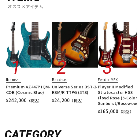
オススメアイテム
Ibanez
Bacchus
Fender MEX
Premium AZ447P1QM-
Universe Series BST-2-
Player II Modified
COB (Cosmic Blue)
RSM/R-TTPG (3TS)
Stratocaster HSS
Floyd Rose (3-Color
242,000
24,200
¥
（税込）
¥
（税込）
Sunburst/Rosewoo
165,000
¥
（税込）
CATEGORY