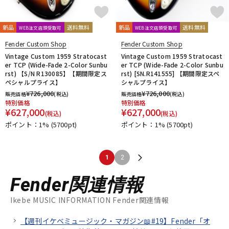
新品
送料無料
新品
送料無料
WEB注文店頭受取可
WEB注文店頭受取可
Fender Custom Shop
Fender Custom Shop
Vintage Custom 1959 Stratocast
Vintage Custom 1959 Stratocast
er TCP (Wide-Fade 2-Color Sunbu
er TCP (Wide-Fade 2-Color Sunbu
rst) 【S/N R130085】【期間限定ス
rst) [SN.R141555] 【期間限定スペ
ペシャルプライス】
シャルプライス】
¥
726,000
¥
726,000
販売価格
(税込)
販売価格
(税込)
特別価格
特別価格
¥
627,000
¥
627,000
(税込)
(税込)
ポイント：1%
(5700pt)
ポイント：1%
(5700pt)
1
2
Fender関連情報
Ikebe MUSIC INFORMATION Fender関連情報
【週刊イケベミュージック・マガジン📖#19】Fender「オ