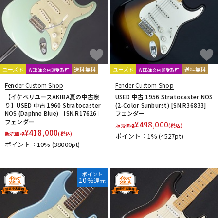
ユーズド
送料無料
ユーズド
送料無料
WEB注文店頭受取可
WEB注文店頭受取可
Fender Custom Shop
Fender Custom Shop
【イケベリユースAKIBA夏の中古祭
USED 中古 1956 Stratocaster NOS
り】USED 中古 1960 Stratocaster
(2-Color Sunburst) [SN.R36833]
NOS (Daphne Blue) ［SN.R17626］
フェンダー
フェンダー
¥
498,000
販売価格
(税込)
¥
418,000
販売価格
(税込)
ポイント：1%
(4527pt)
ポイント：10%
(38000pt)
ポイント
10%
還元