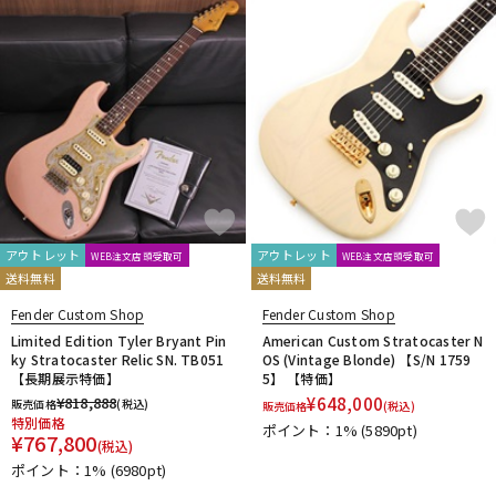
アウトレット
アウトレット
WEB注文店頭受取可
WEB注文店頭受取可
送料無料
送料無料
Fender Custom Shop
Fender Custom Shop
Limited Edition Tyler Bryant Pin
American Custom Stratocaster N
ky Stratocaster Relic SN. TB051
OS (Vintage Blonde) 【S/N 1759
【長期展示特価】
5】 【特価】
¥
818,888
¥
648,000
販売価格
(税込)
販売価格
(税込)
特別価格
ポイント：1%
(5890pt)
¥
767,800
(税込)
ポイント：1%
(6980pt)