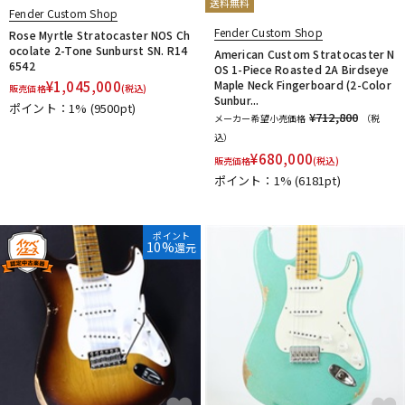
送料無料
Fender Custom Shop
Fender Custom Shop
Rose Myrtle Stratocaster NOS Ch
ocolate 2-Tone Sunburst SN. R14
American Custom Stratocaster N
6542
OS 1-Piece Roasted 2A Birdseye
¥
1,045,000
Maple Neck Fingerboard (2-Color
販売価格
(税込)
Sunbur...
ポイント：1%
(9500pt)
¥712,800
メーカー希望小売価格
（税
込）
¥
680,000
販売価格
(税込)
ポイント：1%
(6181pt)
ポイント
10%
還元