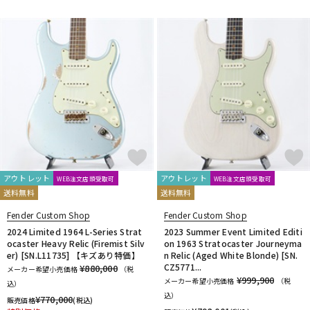
アウトレット
アウトレット
WEB注文店頭受取可
WEB注文店頭受取可
送料無料
送料無料
Fender Custom Shop
Fender Custom Shop
2024 Limited 1964 L-Series Strat
2023 Summer Event Limited Editi
ocaster Heavy Relic (Firemist Silv
on 1963 Stratocaster Journeyma
er) [SN.L11735] 【キズあり特価】
n Relic (Aged White Blonde) [SN.
CZ5771...
¥880,000
メーカー希望小売価格
（税
¥999,900
メーカー希望小売価格
（税
込）
込）
¥
770,000
販売価格
(税込)