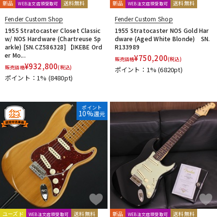
新品
送料無料
新品
送料無料
WEB注文店頭受取可
WEB注文店頭受取可
Fender Custom Shop
Fender Custom Shop
1955 Stratocaster Closet Classic
1955 Stratocaster NOS Gold Har
w/ NOS Hardware (Chartreuse Sp
dware (Aged White Blonde) SN.
arkle) [SN.CZ586328] 【IKEBE Ord
R133989
er Mo...
¥
750,200
販売価格
(税込)
¥
932,800
販売価格
(税込)
ポイント：1%
(6820pt)
ポイント：1%
(8480pt)
ポイント
10%
還元
ユーズド
送料無料
新品
送料無料
WEB注文店頭受取可
WEB注文店頭受取可