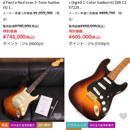
d Fiesta Red over 3-Tone Sunbur
c (Aged 2-Color Sunburst) [SN.CZ
st) [...
57229...
¥1,059,300
¥898,700
メーカー希望小売価格
（税
メーカー希望小売価格
（税
込）
込）
¥
788,000
¥
668,000
販売価格
(税込)
販売価格
(税込)
特別価格
特別価格
¥
748,000
¥
605,000
(税込)
(税込)
ポイント：1%
(6800pt)
ポイント：1%
(5500pt)
新品
送料無料
アウトレット
WEB注文店頭受取可
WEB注文店頭受取可