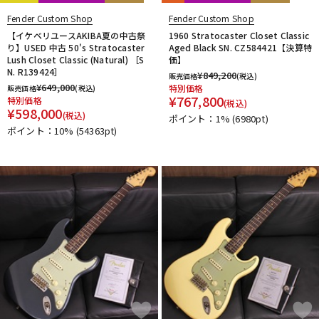
Fender Custom Shop
Fender Custom Shop
【イケベリユースAKIBA夏の中古祭
1960 Stratocaster Closet Classic
り】USED 中古 50's Stratocaster
Aged Black SN. CZ584421【決算特
Lush Closet Classic (Natural) ［S
価】
N. R139424］
¥
849,200
販売価格
(税込)
¥
649,000
特別価格
販売価格
(税込)
¥
767,800
特別価格
(税込)
¥
598,000
(税込)
ポイント：1%
(6980pt)
ポイント：10%
(54363pt)