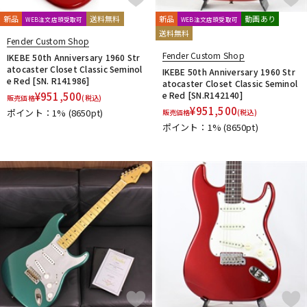
新品
送料無料
新品
動画あり
WEB注文店頭受取可
WEB注文店頭受取可
送料無料
Fender Custom Shop
Fender Custom Shop
IKEBE 50th Anniversary 1960 Str
atocaster Closet Classic Seminol
IKEBE 50th Anniversary 1960 Str
e Red [SN. R141986]
atocaster Closet Classic Seminol
¥
951,500
e Red [SN.R142140]
販売価格
(税込)
¥
951,500
ポイント：1%
(8650pt)
販売価格
(税込)
ポイント：1%
(8650pt)