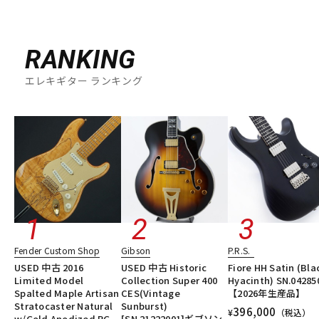
RANKING
エレキギター ランキング
Fender Custom Shop
Gibson
P.R.S.
USED 中古 2016
USED 中古 Historic
Fiore HH Satin (Bla
Limited Model
Collection Super 400
Hyacinth) SN.04285
Spalted Maple Artisan
CES(Vintage
【2026年生産品】
Stratocaster Natural
Sunburst)
396,000
¥
（税込）
w/Gold Anodized PG
[SN.21222001]ギブソン