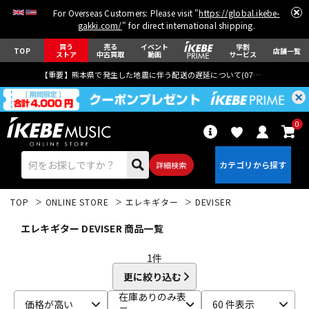
For Overseas Customers: Please visit "
https://global.ikebe-
gakki.com/
" for direct international shipping.
買う
売る
イベント
学割
TOP
店舗一覧
ストア
中古買取
動画
サービス
【重要】熊本県で発生した地震に伴う配送の遅延について(
07月29日
更新)
0
詳細検索
TOP
ONLINE STORE
エレキギター
DEVISER
エレキギター DEVISER 商品一覧
1
件
更に絞り込む
エレキギター
アコギ/エレアコ
在庫ありのみ表
価格が高い
60 件表示