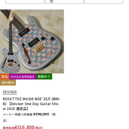
示
ベース
ウクレレ
ドラム
パーカッション
キーボード
電子ピアノ
管楽器
その他楽器
新品
動画あり
WEB注文店頭受取可
送料無料
アンプ
エフェクター
DEVISER
ROSETTEE WASHI WSE’25/E (IBM-
B) 【Deviser One Day Guitar Sho
w 2025 選定品】
DJ機器
DTM
¥396,000
メーカー希望小売価格
（税
込）
¥
316,800
販売価格
(税込)