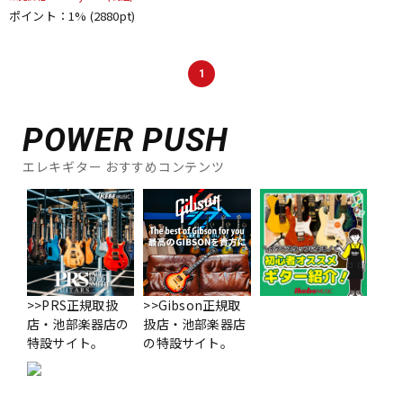
DTM オンライン納品
レコーディング機器
ポイント：1%
(2880pt)
1
配信/ライブ機器
楽器アクセサリ
POWER PUSH
中古
ヴィンテージ
エレキギター おすすめコンテンツ
>>PRS正規取扱
>>Gibson正規取
店・池部楽器店の
扱店・池部楽器店
特設サイト。
の特設サイト。