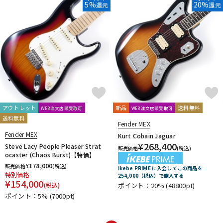
5%
20%
還元
還元
アウトレット
新品
送料無料
WEB注文店頭受取可
WEB注文店頭受取可
送料無料
Fender MEX
Fender MEX
Kurt Cobain Jaguar
¥
268,400
Steve Lacy People Pleaser Strat
販売価格
(税込)
ocaster (Chaos Burst)【特価】
¥
178,000
販売価格
(税込)
Ikebe PRIME に入会してこの商品を
特別価格
254,000（税込）で購入する
¥
154,000
ポイント：20%
(48800pt)
(税込)
ポイント：5%
(7000pt)