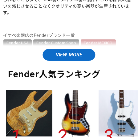
いを感じさせることなくクオリティの高い楽器が生産されていま
ベース
ウクレレ
す。
ドラム
パーカッション
イケベ楽器店のFenderブランド一覧
Fender USA
Fender Custom Shop
Fender MEXICO
Fender Made in Japan
Fender Standard Series
キーボード
電子ピアノ
Fender Acoustics
Fender Japan
Fender (Japan Exclusive Series)
その他Fender
Fender人気ランキング
Fender MEXICOのカテゴリ
管楽器
その他楽器
エレキギター
エレキギター/#Vintera/Vintera II
エレキギター/#Player/Player II
エレキギター/#Player Plus
ベース
アンプ
ベース/#Vintera/Vintera II
ベース/#Player/Player II
エフェクター
ユーズド
ヴィンテージ
ALL
DJ機器
DTM