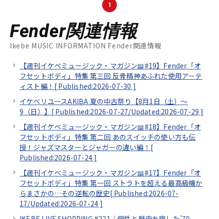
1
Fender関連情報
Ikebe MUSIC INFORMATION Fender関連情報
【週刊イケベミュージック・マガジン📖#19】Fender「オ
フセットボディ」特集 第三回 反骨精神あふれた使用アーテ
ィスト編！[
Published:2026-07-30
]
イケベリユースAKIBA 夏の中古祭り【8月1日（土）～
9（日）】[
Published:2026-07-27/
Updated:2026-07-29
]
【週刊イケベミュージック・マガジン📖#18】Fender「オ
フセットボディ」特集 第二回 あのスイッチの使い方も伝
授！ジャズマスターとジャガーの違い編！[
Published:2026-07-24
]
【週刊イケベミュージック・マガジン📖#17】Fender「オ
フセットボディ」特集 第一回 ストラトを超える最高級機か
らまさかの…その逆転の歴史[
Published:2026-07-
17/
Updated:2026-07-24
]
IKEBE LIVE SHOPPING #221｜個性と歴史を宿した’70