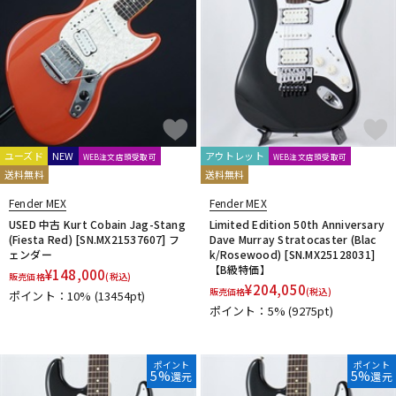
ユーズド
NEW
アウトレット
WEB注文店頭受取可
WEB注文店頭受取可
送料無料
送料無料
Fender MEX
Fender MEX
USED 中古 Kurt Cobain Jag-Stang
Limited Edition 50th Anniversary
(Fiesta Red) [SN.MX21537607] フ
Dave Murray Stratocaster (Blac
ェンダー
k/Rosewood) [SN.MX25128031]
【B級特価】
¥
148,000
販売価格
(税込)
¥
204,050
販売価格
(税込)
ポイント：10%
(13454pt)
ポイント：5%
(9275pt)
ポイント
ポイント
5%
5%
還元
還元