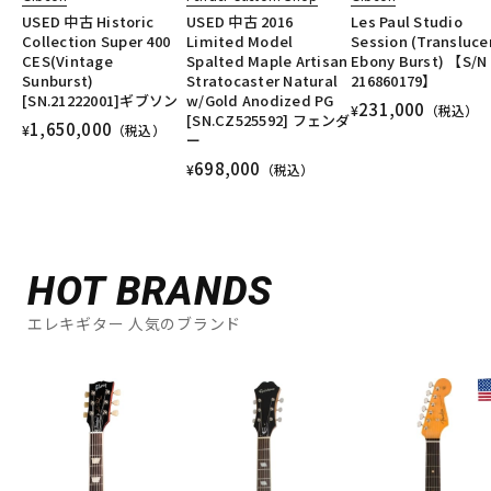
USED 中古 Historic
USED 中古 2016
Les Paul Studio
Collection Super 400
Limited Model
Session (Transluce
CES(Vintage
Spalted Maple Artisan
Ebony Burst) 【S/N
Sunburst)
Stratocaster Natural
216860179】
[SN.21222001]ギブソン
w/Gold Anodized PG
231,000
¥
（税込）
[SN.CZ525592] フェンダ
1,650,000
¥
（税込）
ー
698,000
¥
（税込）
HOT BRANDS
エレキギター 人気のブランド