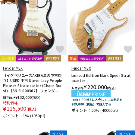
ユーズド
送料無料
新品
送料無料
WEB注文店頭受取可
WEB注文店頭受取可
Fender MEX
Fender MEX
【イケベリユースAKIBA夏の中古祭
Limited Edition Mark Speer Strat
り】USED 中古 Steve Lacy People
ocaster
Pleaser Stratocaster (Chaos Bur
¥
220,000
販売価格
(税込)
st) 【SN.SL000362】 フェンダ...
¥
132,000
販売価格
(税込)
Ikebe PRIME に入会してこの商品を
特別価格
209,000（税込）で購入する
¥
115,500
(税込)
ポイント：20%
(40000pt)
ポイント：1%
(1050pt)
ポイント
ポイント