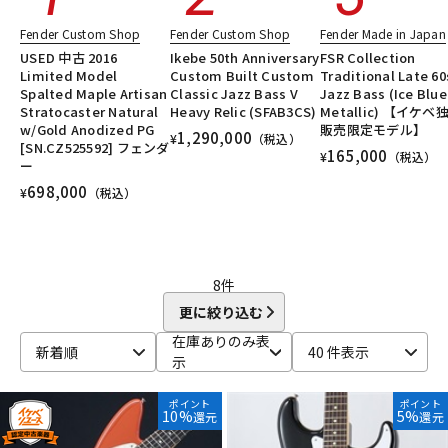
DTM オンライン納品
レコーディング機器
Fender Custom Shop
Fender Custom Shop
Fender Made in Japan
USED 中古 2016
Ikebe 50th Anniversary
FSR Collection
Limited Model
Custom Built Custom
Traditional Late 60
配信/ライブ機器
楽器アクセサリ
Spalted Maple Artisan
Classic Jazz Bass V
Jazz Bass (Ice Blue
Stratocaster Natural
Heavy Relic (SFAB3CS)
Metallic) 【イケベ
w/Gold Anodized PG
販売限定モデル】
1,290,000
¥
（税込）
[SN.CZ525592] フェンダ
165,000
¥
（税込）
中古
ヴィンテージ
ー
698,000
¥
（税込）
8
件
更に絞り込む
在庫ありのみ表
新着順
40 件表示
示
ポイント
ポイント
10%
5%
還元
還元