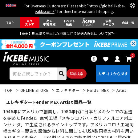
For Overseas Customers: Please visit "
https://global.ikebe-
gakki.com/
" for direct international shipping.
買う
売る
イベント
学割
TOP
店舗一覧
ストア
中古買取
動画
サービス
【重要】熊本県で発生した地震に伴う配送の遅延について(
07月29日
更新)
0
詳細検索
TOP
ONLINE STORE
エレキギター
Fender MEX
Artist
エレキギター Fender MEX Artist 商品一覧
1946年にアメリカで創業し、1980年代に日本とメキシコでの製造
を始めたFender。直営工場「メキシコ バハ・カリフォルニア州エ
ンセナダ」で生産されるラインナップです。アメリカコロナ工場同
エレキギター
アコギ/エレアコ
様のギター製造の設備から材料に関してもUSA製同様の材料を用い
られることも多く、 USA製とメキシコ製の製品における品質の違