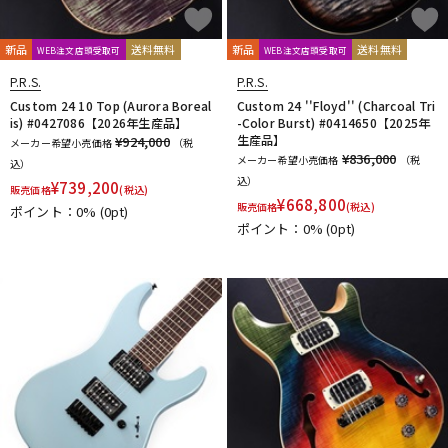
新品
送料無料
新品
送料無料
WEB注文店頭受取可
WEB注文店頭受取可
P.R.S.
P.R.S.
Custom 24 10 Top (Aurora Boreal
Custom 24 ''Floyd'' (Charcoal Tri
is) #0427086【2026年生産品】
-Color Burst) #0414650【2025年
生産品】
¥924,000
メーカー希望小売価格
（税
¥836,000
メーカー希望小売価格
（税
込）
込）
¥
739,200
販売価格
(税込)
¥
668,800
販売価格
(税込)
ポイント：0%
(0pt)
ポイント：0%
(0pt)