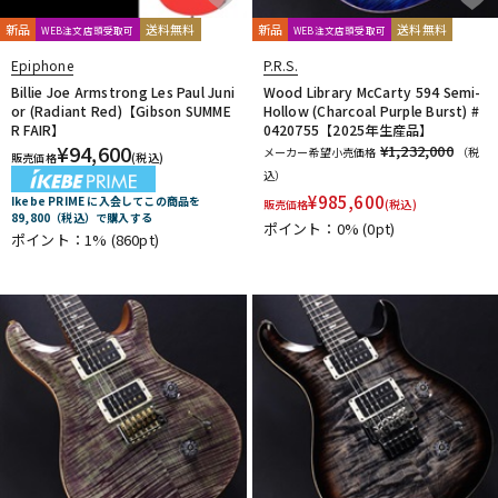
新品
送料無料
新品
送料無料
WEB注文店頭受取可
WEB注文店頭受取可
Epiphone
P.R.S.
Billie Joe Armstrong Les Paul Juni
Wood Library McCarty 594 Semi-
or (Radiant Red)【Gibson SUMME
Hollow (Charcoal Purple Burst) #
R FAIR】
0420755【2025年生産品】
¥
94,600
¥1,232,000
メーカー希望小売価格
（税
販売価格
(税込)
込）
¥
985,600
Ikebe PRIME に入会してこの商品を
販売価格
(税込)
89,800（税込）で購入する
ポイント：0%
(0pt)
ポイント：1%
(860pt)