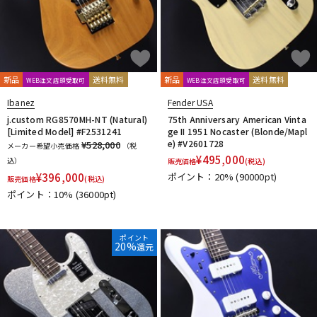
新品
送料無料
新品
送料無料
WEB注文店頭受取可
WEB注文店頭受取可
Ibanez
Fender USA
j.custom RG8570MH-NT (Natural)
75th Anniversary American Vinta
[Limited Model] #F2531241
ge II 1951 Nocaster (Blonde/Mapl
e) #V2601728
¥528,000
メーカー希望小売価格
（税
¥
495,000
込）
販売価格
(税込)
¥
396,000
ポイント：20%
(90000pt)
販売価格
(税込)
ポイント：10%
(36000pt)
ポイント
20%
還元