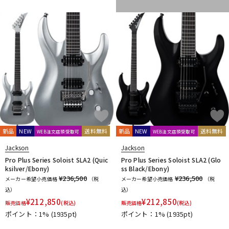
新品
NEW
送料無料
新品
NEW
送料無料
WEB注文店頭受取可
WEB注文店頭受取可
Jackson
Jackson
Pro Plus Series Soloist SLA2 (Quic
Pro Plus Series Soloist SLA2 (Glo
ksilver/Ebony)
ss Black/Ebony)
¥236,500
¥236,500
メーカー希望小売価格
（税
メーカー希望小売価格
（税
込）
込）
¥
212,850
¥
212,850
販売価格
(税込)
販売価格
(税込)
ポイント：1%
(1935pt)
ポイント：1%
(1935pt)