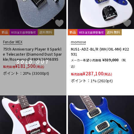
新品
送料無料
新品
送料無料
WEB注文店頭受取可
WEB注文店頭受取可
Fender MEX
momose
75th Anniversary Player II Sparkl
MJS1-ADZ-BL/R (WH/OIL-MH) #22
e Telecaster (Diamond Dust Spar
931
kle/Rosewood) #MXA26006895
¥319,000
メーカー希望小売価格
（税
SOLD OUT
¥
181,500
込）
販売価格
(税込)
ポイント：20%
(33000pt)
¥
287,100
販売価格
(税込)
ポイント：1%
(2610pt)