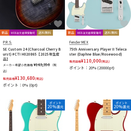
新品
送料無料
新品
送料無料
WEB注文店頭受取可
WEB注文店頭受取可
P.R.S.
Fender MEX
SE Custom 24 (Charcoal Cherry B
75th Anniversary Player II Teleca
urst) #CTI H020865【2025年生産
ster (Daphne Blue/Rosewood)
品】
¥
110,000
販売価格
(税込)
¥163,350
メーカー希望小売価格
（税
ポイント：20%
(20000pt)
込）
¥
130,680
販売価格
(税込)
ポイント：0%
(0pt)
ポイント
ポイント
20%
20%
還元
還元