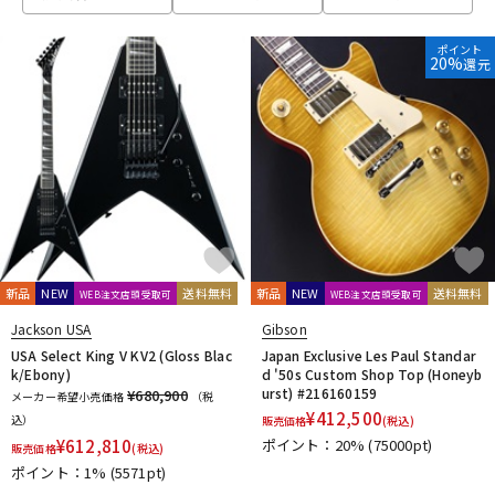
ベース
ウクレレ
ポイント
20%
還元
ドラム
パーカッション
キーボード
電子ピアノ
管楽器
その他楽器
新品
NEW
送料無料
新品
NEW
送料無料
WEB注文店頭受取可
WEB注文店頭受取可
Jackson USA
Gibson
アンプ
エフェクター
USA Select King V KV2 (Gloss Blac
Japan Exclusive Les Paul Standar
k/Ebony)
d '50s Custom Shop Top (Honeyb
urst) #216160159
¥680,900
メーカー希望小売価格
（税
¥
412,500
込）
販売価格
(税込)
DJ機器
DTM
¥
612,810
ポイント：20%
(75000pt)
販売価格
(税込)
ポイント：1%
(5571pt)