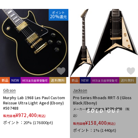
DTM オンライン納品
レコーディング機器
ポイント
20%
還元
配信/ライブ機器
楽器アクセサリ
中古
ヴィンテージ
新品
NEW
送料無料
新品
NEW
送料無料
WEB注文店頭受取可
WEB注文店頭受取可
Gibson
Jackson
Murphy Lab 1968 Les Paul Custom
Pro Series Rhoads RRT-5 (Gloss
Reissue Ultra Light Aged (Ebony)
Black/Ebony)
#507488
¥176,000
メーカー希望小売価格
（税
SOLD OUT
¥
972,400
込）
販売価格
(税込)
ポイント：20%
(176800pt)
¥
158,400
販売価格
(税込)
ポイント：1%
(1440pt)