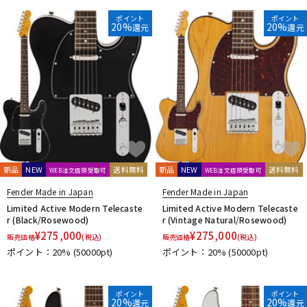
ポイント
ポイント
20%
20%
還元
還元
新品
NEW
送料無料
新品
NEW
送料無料
WEB注文店頭受取可
WEB注文店頭受取可
Fender Made in Japan
Fender Made in Japan
Limited Active Modern Telecaste
Limited Active Modern Telecaste
r (Black/Rosewood)
r (Vintage Natural/Rosewood)
¥
275,000
¥
275,000
販売価格
(税込)
販売価格
(税込)
ポイント：20%
(50000pt)
ポイント：20%
(50000pt)
ポイント
ポイント
20%
20%
還元
還元