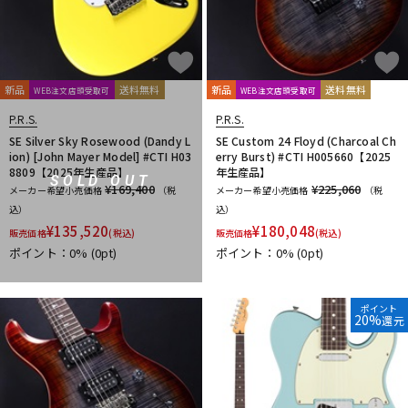
新品
送料無料
新品
送料無料
WEB注文店頭受取可
WEB注文店頭受取可
P.R.S.
P.R.S.
SE Silver Sky Rosewood (Dandy L
SE Custom 24 Floyd (Charcoal Ch
ion) [John Mayer Model] #CTI H03
erry Burst) #CTI H005660【2025
8809【2025年生産品】
年生産品】
SOLD OUT
¥169,400
¥225,060
メーカー希望小売価格
（税
メーカー希望小売価格
（税
込）
込）
¥
135,520
¥
180,048
販売価格
(税込)
販売価格
(税込)
ポイント：0%
(0pt)
ポイント：0%
(0pt)
ポイント
20%
還元