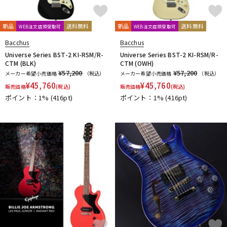
新品
送料無料
新品
送料無料
WEB注文店頭受取可
WEB注文店頭受取可
Bacchus
Bacchus
Universe Series BST-2 KI-RSM/R-
Universe Series BST-2 KI-RSM/R-
CTM (BLK)
CTM (OWH)
¥57,200
¥57,200
メーカー希望小売価格
（税込）
メーカー希望小売価格
（税込）
¥
45,760
¥
45,760
販売価格
(税込)
販売価格
(税込)
ポイント：1%
(416pt)
ポイント：1%
(416pt)