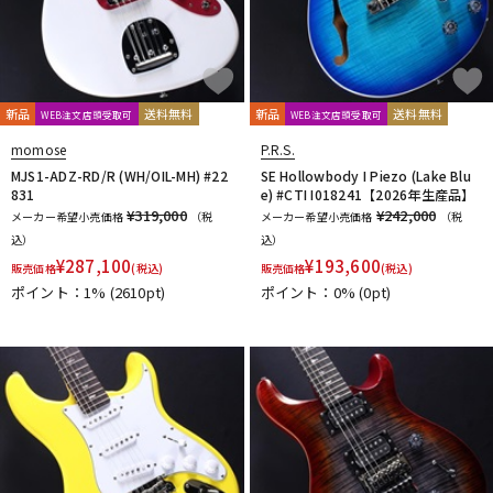
新品
送料無料
新品
送料無料
WEB注文店頭受取可
WEB注文店頭受取可
momose
P.R.S.
MJS1-ADZ-RD/R (WH/OIL-MH) #22
SE Hollowbody I Piezo (Lake Blu
831
e) #CTI I018241【2026年生産品】
¥319,000
¥242,000
メーカー希望小売価格
（税
メーカー希望小売価格
（税
込）
込）
¥
287,100
¥
193,600
販売価格
(税込)
販売価格
(税込)
ポイント：1%
(2610pt)
ポイント：0%
(0pt)