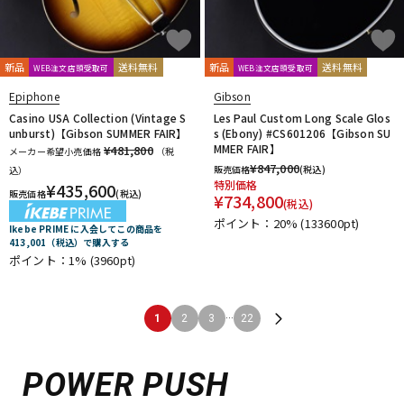
新品
送料無料
新品
送料無料
WEB注文店頭受取可
WEB注文店頭受取可
Epiphone
Gibson
Casino USA Collection (Vintage S
Les Paul Custom Long Scale Glos
unburst)【Gibson SUMMER FAIR】
s (Ebony) #CS601206【Gibson SU
MMER FAIR】
¥481,800
メーカー希望小売価格
（税
¥
847,000
販売価格
(税込)
込）
特別価格
¥
435,600
販売価格
(税込)
¥
734,800
(税込)
ポイント：20%
(133600pt)
Ikebe PRIME に入会してこの商品を
413,001（税込）で購入する
ポイント：1%
(3960pt)
...
1
2
3
22
POWER PUSH