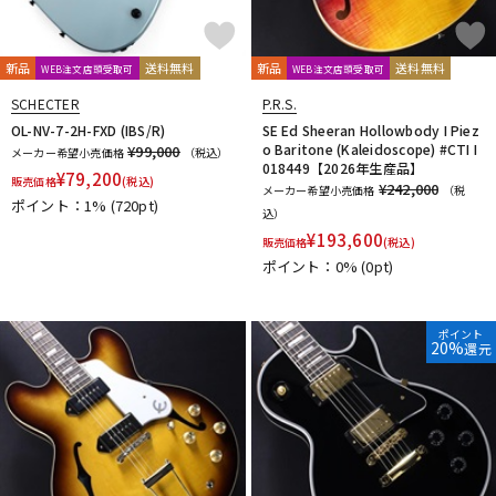
新品
送料無料
新品
送料無料
WEB注文店頭受取可
WEB注文店頭受取可
SCHECTER
P.R.S.
OL-NV-7-2H-FXD (IBS/R)
SE Ed Sheeran Hollowbody I Piez
o Baritone (Kaleidoscope) #CTI I
¥99,000
メーカー希望小売価格
（税込）
018449【2026年生産品】
¥
79,200
販売価格
(税込)
¥242,000
メーカー希望小売価格
（税
ポイント：1%
(720pt)
込）
¥
193,600
販売価格
(税込)
ポイント：0%
(0pt)
ポイント
20%
還元