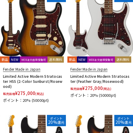
新品
NEW
送料無料
新品
NEW
送料無料
WEB注文店頭受取可
WEB注文店頭受取可
Fender Made in Japan
Fender Made in Japan
Limited Active Modern Stratocas
Limited Active Modern Stratocas
ter HSS (2-Color Sunburst/Rosew
ter (Feather Gray/Rosewood)
ood)
¥
275,000
販売価格
(税込)
¥
275,000
販売価格
(税込)
ポイント：20%
(50000pt)
ポイント：20%
(50000pt)
ポイント
ポイント
20%
20%
還元
還元