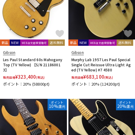
新品
NEW
送料無料
新品
NEW
送料無料
WEB注文店頭受取可
WEB注文店頭受取可
Gibson
Gibson
Les Paul Standard 60s Mahogany
Murphy Lab 1957 Les Paul Special
Top (TV Yellow) 【S/N 21186001
Single Cut Reissue Ultra Light Ag
3】
ed (TV Yellow) #7 4580
¥
323,400
¥
683,100
販売価格
(税込)
販売価格
(税込)
ポイント：20%
(58800pt)
ポイント：20%
(124200pt)
ポイント
ポイント
10%
20%
還元
還元