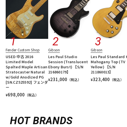
Fender Custom Shop
Gibson
Gibson
USED 中古 2016
Les Paul Studio
Les Paul Standard 
Limited Model
Session (Translucent
Mahogany Top (TV
Spalted Maple Artisan
Ebony Burst) 【S/N
Yellow) 【S/N
Stratocaster Natural
216860179】
211860013】
w/Gold Anodized PG
231,000
323,400
¥
（税込）
¥
（税込）
[SN.CZ525592] フェンダ
ー
698,000
¥
（税込）
HOT BRANDS