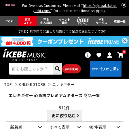
For Overseas Customers: Please visit "
https://global.ikebe-
gakki.com/
" for direct international shipping.
買う
売る
イベント
学割
TOP
店舗一覧
ストア
中古買取
動画
サービス
【重要】熊本県で発生した地震に伴う配送の遅延について(
07月29日
更新)
0
詳細検索
TOP
ONLINE STORE
エレキギター
エレキギター 心斎橋プレミアムギターズ 商品一覧
871
件
更に絞り込む
エレキギター
アコギ/エレアコ
新着順
すべて表示
40 件表示