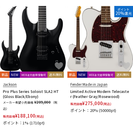
ポイント
20%
還元
新品
NEW
送料無料
新品
NEW
送料無料
WEB注文店頭受取可
WEB注文店頭受取可
Jackson
Fender Made in Japan
Pro Plus Series Soloist SLA2 HT
Limited Active Modern Telecaste
(Gloss Black/Ebony)
r (Feather Gray/Rosewood)
¥209,000
メーカー希望小売価格
（税
¥
275,000
販売価格
(税込)
込）
ポイント：20%
(50000pt)
¥
188,100
販売価格
(税込)
ポイント：1%
(1710pt)