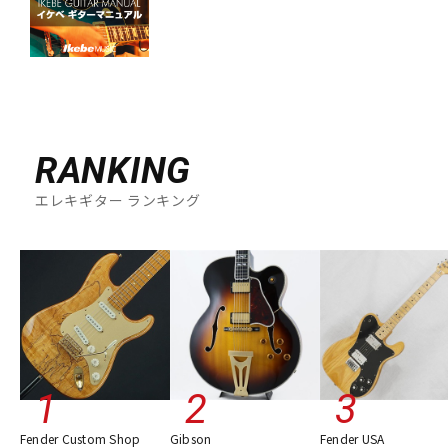
DTM オンライン納品
レコーディング機器
配信/ライブ機器
楽器アクセサリ
中古
ヴィンテージ
RANKING
エレキギター ランキング
Fender Custom Shop
Gibson
Fender USA