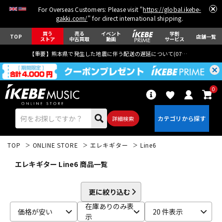
For Overseas Customers: Please visit "
https://global.ikebe-
gakki.com/
" for direct international shipping.
買う
売る
イベント
学割
TOP
店舗一覧
ストア
中古買取
動画
サービス
【重要】熊本県で発生した地震に伴う配送の遅延について(
07月29日
更新)
0
詳細検索
TOP
ONLINE STORE
エレキギター
Line6
エレキギター Line6 商品一覧
更に絞り込む
エレキギター
アコギ/エレアコ
在庫ありのみ表
価格が安い
20 件表示
示