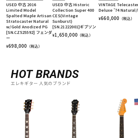
USED 中古 2016
USED 中古 Historic
VINTAGE Telecaste
Limited Model
Collection Super 400
Deluxe '74 Natural
Spalted Maple Artisan
CES(Vintage
660,000
¥
（税込）
Stratocaster Natural
Sunburst)
w/Gold Anodized PG
[SN.21222001]ギブソン
[SN.CZ525592] フェンダ
1,650,000
¥
（税込）
ー
698,000
¥
（税込）
HOT BRANDS
エレキギター 人気のブランド