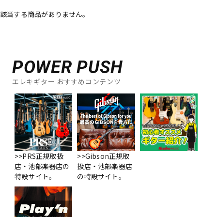
該当する商品がありません。
ベース
ウクレレ
ドラム
パーカッション
POWER PUSH
エレキギター おすすめコンテンツ
キーボード
電子ピアノ
管楽器
その他楽器
アンプ
エフェクター
>>PRS正規取扱
>>Gibson正規取
店・池部楽器店の
扱店・池部楽器店
特設サイト。
の特設サイト。
DJ機器
DTM