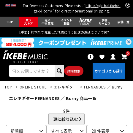
For Overseas Customers: Please visit "
https://global.ikebe-
gakki.com/
" for direct international shipping.
買う
売る
イベント
学割
TOP
店舗一覧
ストア
中古買取
動画
サービス
【重要】熊本県で発生した地震に伴う配送の遅延について(
07月29日
更新)
0
詳細検索
TOP
ONLINE STORE
エレキギター
FERNANDES ／ Burny
エレキギター FERNANDES ／ Burny 商品一覧
9
件
更に絞り込む
エレキギター
アコギ/エレアコ
新着順
すべて表示
20 件表示