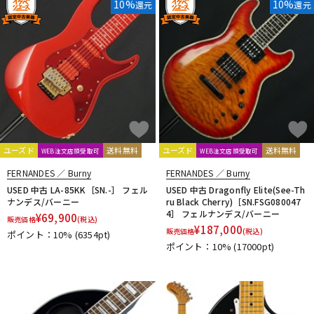
10%
10%
還元
還元
ユーズド
送料無料
ユーズド
送料無料
WEB注文店頭受取可
WEB注文店頭受取可
FERNANDES ／ Burny
FERNANDES ／ Burny
USED 中古 LA-85KK［SN.-］ フェル
USED 中古 Dragonfly Elite(See-Th
ナンデス/バーニー
ru Black Cherry)［SN.FSG080047
4］ フェルナンデス/バーニー
¥
69,900
販売価格
(税込)
¥
187,000
販売価格
(税込)
ポイント：10%
(6354pt)
ポイント：10%
(17000pt)