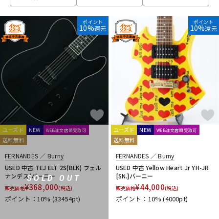
ベース
ウクレレ
ポイント
ポイント
10%
10%
還元
還元
ドラム
パーカッション
キーボード
電子ピアノ
管楽器
その他楽器
ユーズド
NEW
ユーズド
NEW
WEB注文店頭受取可
WEB注文店頭受取可
送料無料
送料無料
アンプ
エフェクター
FERNANDES ／ Burny
FERNANDES ／ Burny
USED 中古 TEJ ELT 2S(BLK) フェル
USED 中古 Yellow Heart Jr YH-JR
ナンデス/バーニー
[SN.]バーニー
SOLD OUT
¥
368,000
¥
44,000
販売価格
(税込)
販売価格
(税込)
DJ機器
DTM
ポイント：10%
(33454pt)
ポイント：10%
(4000pt)