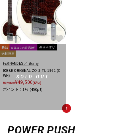
新品
弾きやすい
WEB注文店頭受取可
送料無料
FERNANDES ／ Burny
IKEBE ORIGINAL ZO-3 TL 1962 (C
WH)
SOLD OUT
¥
49,500
販売価格
(税込)
ポイント：1%
(450pt)
1
POWER PUSH