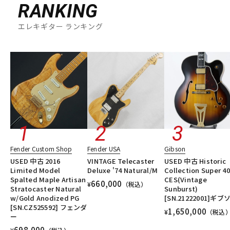
RANKING
エレキギター ランキング
Fender Custom Shop
Fender USA
Gibson
USED 中古 2016
VINTAGE Telecaster
USED 中古 Historic
Limited Model
Deluxe '74 Natural/M
Collection Super 4
Spalted Maple Artisan
CES(Vintage
660,000
¥
（税込）
Stratocaster Natural
Sunburst)
w/Gold Anodized PG
[SN.21222001]ギブ
[SN.CZ525592] フェンダ
1,650,000
¥
（税込
ー
698,000