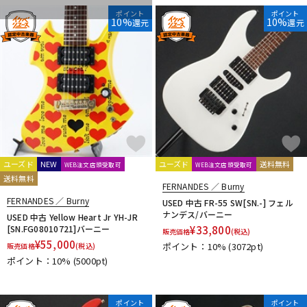
DTM オンライン納品
レコーディング機器
ポイント
ポイント
10%
10%
還元
還元
配信/ライブ機器
楽器アクセサリ
中古
ヴィンテージ
ユーズド
NEW
ユーズド
送料無料
WEB注文店頭受取可
WEB注文店頭受取可
送料無料
FERNANDES ／ Burny
FERNANDES ／ Burny
USED 中古 FR-55 SW[SN.-] フェル
ナンデス/バーニー
USED 中古 Yellow Heart Jr YH-JR
[SN.FG08010721]バーニー
¥
33,800
販売価格
(税込)
¥
55,000
ポイント：10%
(3072pt)
販売価格
(税込)
ポイント：10%
(5000pt)
ポイント
ポイント