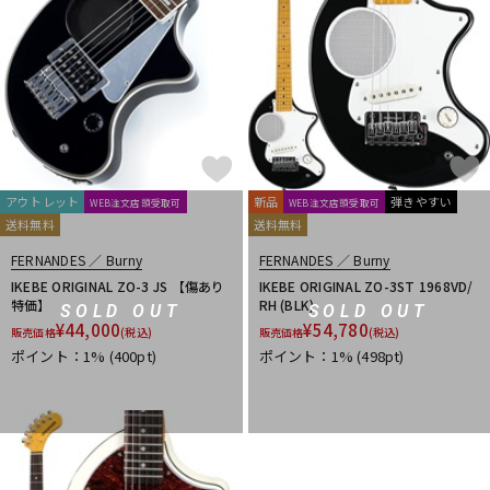
アウトレット
新品
弾きやすい
WEB注文店頭受取可
WEB注文店頭受取可
送料無料
送料無料
FERNANDES ／ Burny
FERNANDES ／ Burny
IKEBE ORIGINAL ZO-3 JS 【傷あり
IKEBE ORIGINAL ZO-3ST 1968VD/
特価】
RH (BLK)
SOLD OUT
SOLD OUT
¥
44,000
¥
54,780
販売価格
(税込)
販売価格
(税込)
ポイント：1%
(400pt)
ポイント：1%
(498pt)