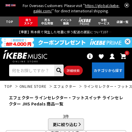
For Overseas Customers: Please visit "
https://global.ikebe-
gakki.com/
" for direct international shipping.
買う
売る
イベント
学割
TOP
店舗一覧
ストア
中古買取
動画
サービス
【重要】熊本県で発生した地震に伴う配送の遅延について(
07月29日
更新)
0
詳細検索
TOP
ONLINE STORE
エフェクター
ラインセレクター・フット
エフェクター ラインセレクター・フットスイッチ ラインセレ
クター JHS Pedals 商品一覧
3
件
エレキギター
アコギ/エレアコ
更に絞り込む