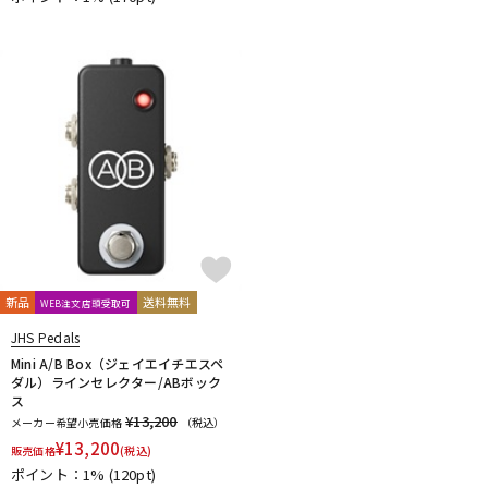
DTM オンライン納品
レコーディング機器
配信/ライブ機器
楽器アクセサリ
中古
ヴィンテージ
新品
送料無料
WEB注文店頭受取可
JHS Pedals
Mini A/B Box（ジェイエイチエスペ
ダル）ラインセレクター/ABボック
ス
¥13,200
メーカー希望小売価格
（税込）
¥
13,200
販売価格
(税込)
ポイント：1%
(120pt)