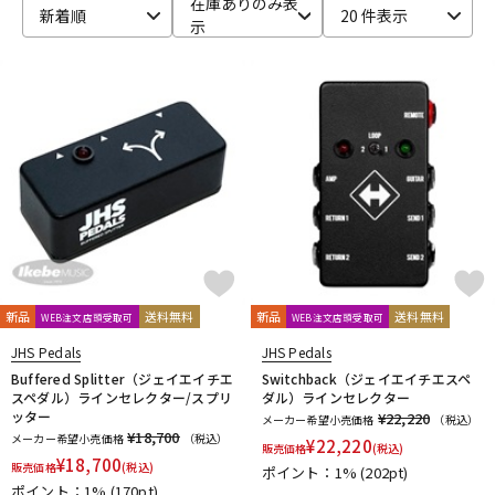
在庫ありのみ表
新着順
20 件表示
示
ベース
ウクレレ
ドラム
パーカッション
キーボード
電子ピアノ
管楽器
その他楽器
新品
送料無料
新品
送料無料
WEB注文店頭受取可
WEB注文店頭受取可
アンプ
エフェクター
JHS Pedals
JHS Pedals
Buffered Splitter（ジェイエイチエ
Switchback（ジェイエイチエスペ
スペダル）ラインセレクター/スプリ
ダル）ラインセレクター
ッター
¥22,220
メーカー希望小売価格
（税込）
DJ機器
DTM
¥18,700
メーカー希望小売価格
（税込）
¥
22,220
販売価格
(税込)
¥
18,700
販売価格
(税込)
ポイント：1%
(202pt)
ポイント：1%
(170pt)