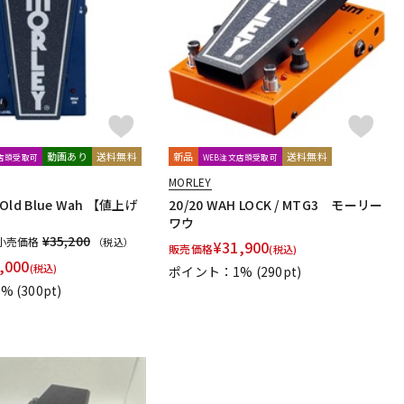
配信/ライブ
楽器アクセサ
機器
リ
動画あり
送料無料
新品
送料無料
文店頭受取可
WEB注文店頭受取可
MORLEY
 Old Blue Wah 【値上げ
20/20 WAH LOCK / MTG3 モーリー
】
ワウ
¥35,200
小売価格
（税込）
¥
31,900
販売価格
(税込)
,000
(税込)
ポイント：1%
(290pt)
1%
(300pt)