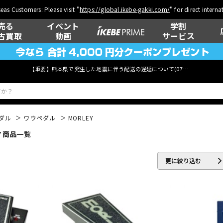
eas Customers: Please visit "
https://global.ikebe-gakki.com/
" for direct intern
売る
イベント
学割
古買取
動画
サービス
【重要】熊本県で発生した地震に伴う配送の遅延について(
07月29日
更新)
ダル
ワウペダル
MORLEY
Y 商品一覧
ベース
ウクレレ
更に絞り込む
管楽器
その他楽器