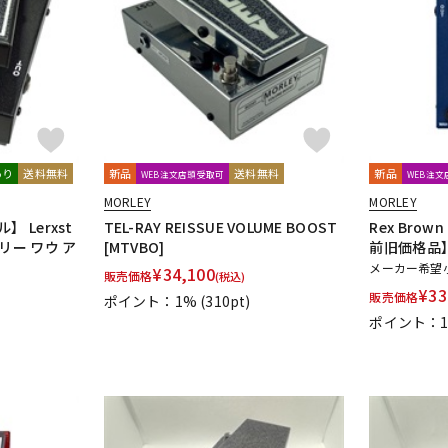
DTM オンラ
レコーディン
イン納品
グ機器
ジ
あり
送料無料
新品
送料無料
新品
WEB注文店頭受取可
WEB注
MORLEY
MORLEY
 Lerxst
TEL-RAY REISSUE VOLUME BOOST
Rex Brown
モーリー ワウ ア
[MTVBO]
前旧価格品
メーカー希望
¥
34,100
販売価格
(税込)
¥
33
販売価格
ポイント：1%
(310pt)
ポイント：