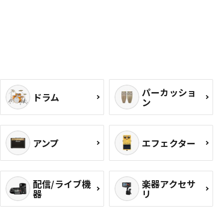
パーカッショ
ドラム
ン
アンプ
エフェクター
配信/ライブ機
楽器アクセサ
器
リ