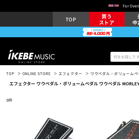
For Overs
買う
TOP
ストア
中
TOP
ONLINE STORE
エフェクター
ワウペダル・ボリュームペ
エフェクター ワウペダル・ボリュームペダル ワウペダル MORLE
アコギ/エレ
エレキギター
アコ
9
件
キーボード
電子ピアノ