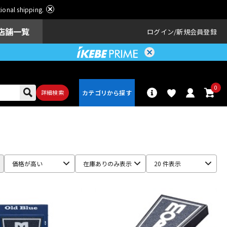
ational shipping.
店舗一覧
ログイン
新規会員登録
0
詳細検索
パーカッショ
ドラム
ン
価格が高い
在庫ありのみ表示
20 件表示
アンプ
エフェクター