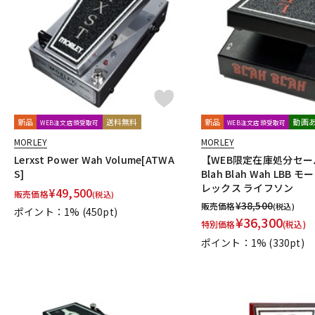
DJ機器
DTM
中古
ヴィンテー
新品
送料無料
新品
動画
WEB注文店頭受取可
WEB注文店頭受取可
MORLEY
MORLEY
Lerxst Power Wah Volume[ATWA
【WEB限定在庫処分セール】
S]
Blah Blah Wah LBB 
レックス ライフソン
¥
49,500
販売価格
(税込)
¥
38,500
販売価格
(税込)
ポイント：1%
(450pt)
¥
36,300
特別価格
(税込)
ポイント：1%
(330pt)