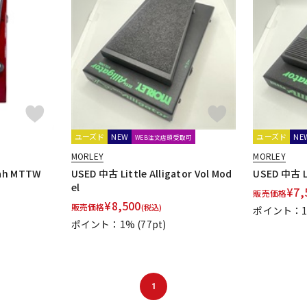
ユーズド
NEW
ユーズド
NE
WEB注文店頭受取可
MORLEY
MORLEY
Wah MTTW
USED 中古 Little Alligator Vol Mod
USED 中古 Li
el
¥
7,
販売価格
¥
8,500
販売価格
(税込)
ポイント：
ポイント：1%
(77pt)
1