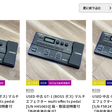
更に絞り込む
ユーズド
NEW
ユーズド
NE
取可
WEB注文店頭受取可
BOSS
BOSS
S ボス) マルチ
USED 中古 GT-1 (BOSS ボス) マルチ
USED 中古 
s pedal
エフェクター multi effects pedal
エフェクター mu
取扱説明書付
[S/N H4S0630] 箱・取扱説明書付
[S/N F5R
【外部倉庫在庫品】
【外部倉庫