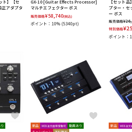
ット】【セ
GX-10 [Guitar Effects Processor]
【セット品】 
・純正アダプタ
マルチエフェクター ボス
プター・セ
ー ボス
¥
58,740
販売価格
(税込)
¥
26
販売価格
ポイント：10%
(5340pt)
¥
2
特別価格
)
ポイント：1
あり
新品
動画あり
新品
WEB注文店頭受取可
WEB注
キャンペーン
送料無料