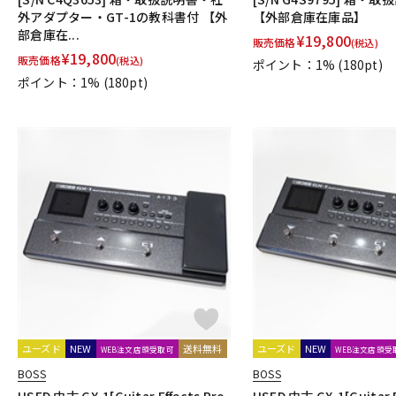
外アダプター・GT-1の教科書付 【外
【外部倉庫在庫品】
部倉庫在...
¥
19,800
販売価格
(税込)
¥
19,800
販売価格
(税込)
ポイント：1%
(180pt)
ポイント：1%
(180pt)
ユーズド
NEW
送料無料
ユーズド
NEW
WEB注文店頭受取可
WEB注文店頭受
BOSS
BOSS