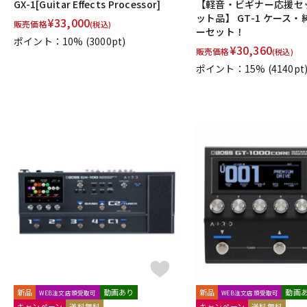
GX-1[Guitar Effects Processor]
【軽音・ビギナー応援セ
ット品】 GT-1 ケース
¥
33,000
販売価格
(税込)
ーセット！
ポイント：10%
(3000pt)
¥
30,360
販売価格
(税込)
ポイント：15%
(4140pt
新品
動画あり
新品
動画
WEB注文店頭受取可
WEB注文店頭受取可
キャンペーン
送料無料
キャンペーン
送料無料