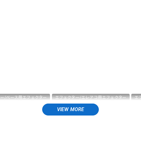
DTM オンラ
レコーディン
イン納品
グ機器
ジ
ー/ベース用エフェクター
エフェクター/エレアコ用エフェクター
エ
/ワイヤレスシステム
エフェクター/電源周辺機器
エフェクター/その
レコーディング
配信機器・ライブ機器
楽器アクセサリ
ユー