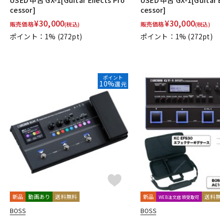
USED 中古 GX-1[Guitar Effects Pro
USED 中古 GX-1[Guitar E
cessor]
cessor]
¥
30,000
¥
30,000
販売価格
販売価格
(税込)
(税込)
ポイント：1%
(272pt)
ポイント：1%
(272pt)
ポイント
10%
還元
新品
動画あり
送料無料
新品
送料
WEB注文店頭受取可
BOSS
BOSS