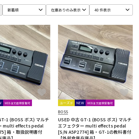
新着順
在庫ありのみ表示
40 件表示
W
ユーズド
NEW
WEB注文店頭受取可
WEB注文店頭受取可
BOSS
GT-1 (BOSS ボス) マルチ
USED 中古 GT-1 (BOSS ボス) マルチ
lti effects pedal
エフェクター multi effects pedal
2475] 箱・取扱説明書付
[S/N A5P2774] 箱・GT-1の教科書付
在庫品】
【外部倉庫在庫品】