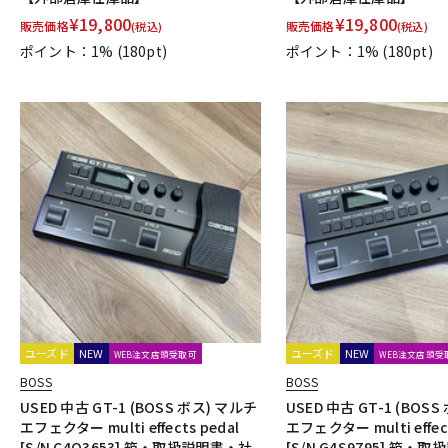
¥
19,800
¥
19,800
販売価格
販売価格
(税込)
(税込)
ポイント：1%
(180pt)
ポイント：1%
(180pt)
ユーズド
NEW
ユーズド
NEW
WEB注文店頭受取可
WEB注文店頭受
BOSS
BOSS
USED 中古 GT-1 (BOSS ボス) マルチ
USED 中古 GT-1 (BOS
エフェクター multi effects pedal
エフェクター multi effect
[S/N C4Q3653] 箱・取扱説明書・社
[S/N G4S9795] 箱・