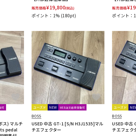
¥
19,800
¥
19
販売価格
販売価格
(税込)
ポイント：1%
(180pt)
ポイント：
ユーズド
NEW
ユーズド
NE
取可
WEB注文店頭受取可
BOSS
BOSS
S ボス) マルチ
USED 中古 GT-1 [S/N H3J1535]マル
USED 中古 G
s pedal
チエフェクター
チエフェク
取扱説明書付