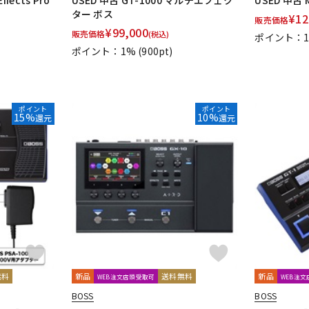
ffects Pro
USED 中古 GT-1000 マルチエフェク
USED 中古 M
ター ボス
¥
12
販売価格
¥
99,000
販売価格
(税込)
ポイント：
ポイント：1%
(900pt)
ポイント
ポイント
15%
10%
還元
還元
無料
新品
送料無料
新品
WEB注文店頭受取可
WEB注
BOSS
BOSS