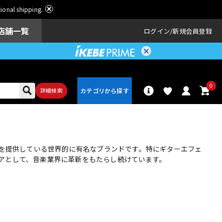
ational shipping.
店舗一覧
ログイン
新規会員登録
0
詳細検索
パーカッショ
ドラム
ン
スを提供している世界的に有名なブランドです。特にギターエフェ
アとして、音楽業界に革新をもたらし続けています。
アンプ
エフェクター