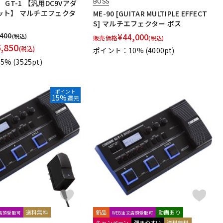
BOSS
GT-1 【汎用DC9Vアダ
ット】 マルチエフェクタ
ME-90 [GUITAR MULTIPLE EFFECT
S] マルチエフェクター ボス
,400
¥
44,000
(税込)
販売価格
(税込)
5,850
(税込)
ポイント：10%
(4000pt)
5%
(3525pt)
ポイント
15%
還元
送料無料
新品
動画あり
文店頭受取可
WEB注文店頭受取可
キャンペーン
弾きやすい
送料無料