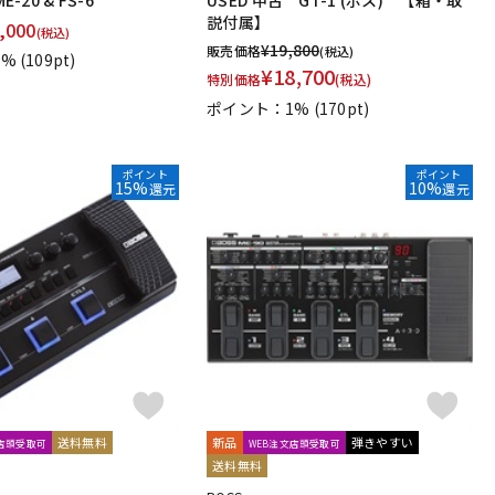
E-20 & FS-6
USED 中古 GT-1 (ボス) 【箱・取
説付属】
,000
(税込)
¥
19,800
販売価格
(税込)
1%
(109pt)
¥
18,700
特別価格
(税込)
ポイント：1%
(170pt)
ポイント
ポイント
15%
10%
還元
還元
送料無料
新品
弾きやすい
文店頭受取可
WEB注文店頭受取可
送料無料