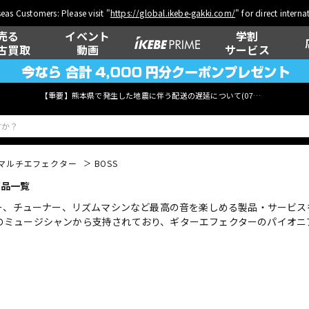
eas Customers: Please visit "
https://global.ikebe-gakki.com/
" for direct intern
売る
イベント
学割
古買取
動画
サービス
【重要】熊本県で発生した地震に伴う配送の遅延について(
07月29日
更新)
マルチエフェクター
BOSS
商品一覧
ベース
ウクレレ
ター、チューナー、リズムマシンなど最高の音を楽しめる製品・サービ
のミュージシャンから支持されており、ギターエフェクターのパイオニ
管楽器
その他楽器