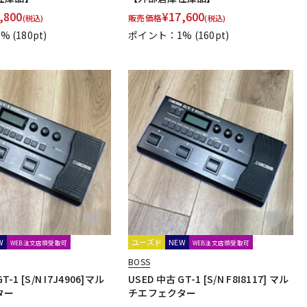
,800
¥
17,600
販売価格
(税込)
(税込)
1%
(180pt)
ポイント：1%
(160pt)
W
ユーズド
NEW
WEB注文店頭受取可
WEB注文店頭受取可
BOSS
T-1 [S/N I7J4906]マル
USED 中古 GT-1 [S/N F8I8117] マル
ター
チエフェクター