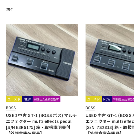
25
件
ユーズド
NEW
ユーズド
NEW
WEB注文店頭受取可
WEB注文店頭受
BOSS
BOSS
USED 中古 GT-1 (BOSS ボス) マルチ
USED 中古 GT-1 (BOS
エフェクター multi effects pedal
エフェクター multi effect
[S/N E3R6175] 箱・取扱説明書付
[S/N I7S2813] 箱・
【外部倉庫在庫品】
【外部倉庫在庫品】