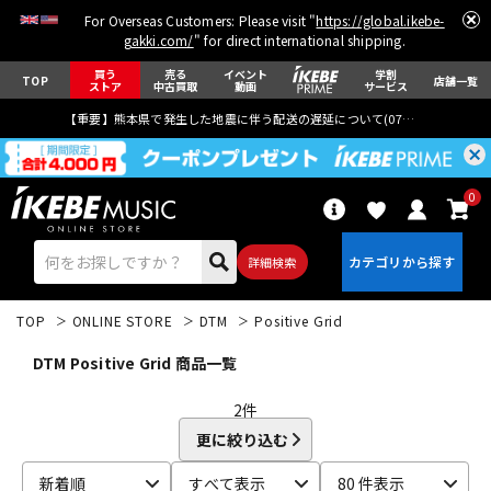
For Overseas Customers: Please visit "
https://global.ikebe-
gakki.com/
" for direct international shipping.
買う
売る
イベント
学割
TOP
店舗一覧
ストア
中古買取
動画
サービス
【重要】熊本県で発生した地震に伴う配送の遅延について(
07月29日
更新)
0
詳細検索
TOP
ONLINE STORE
DTM
Positive Grid
DTM Positive Grid 商品一覧
2
件
更に絞り込む
エレキギター
アコギ/エレアコ
新着順
すべて表示
80 件表示