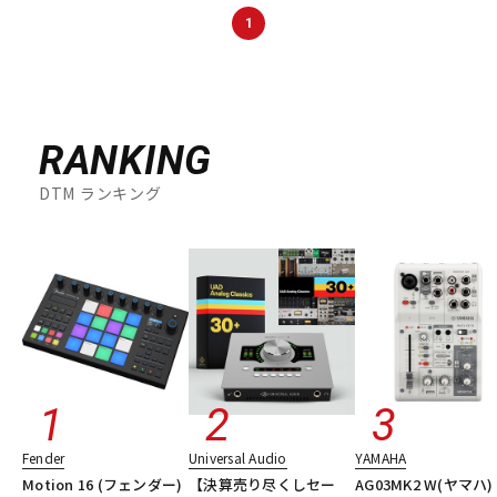
DTM オンライン納品
レコーディング機器
1
配信/ライブ機器
楽器アクセサリ
RANKING
中古
ヴィンテージ
DTM ランキング
Fender
Universal Audio
YAMAHA
Motion 16 (フェンダー)
【決算売り尽くしセー
AG03MK2 W(ヤマハ)