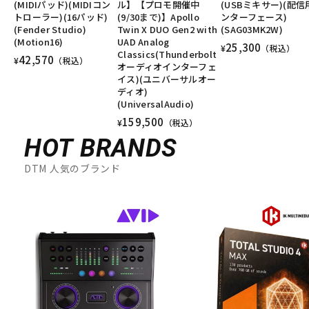
(MIDIパッド)(MIDIコン
ル】【プロモ開催中
(USBミキサー)(配信
トローラー)(16パッド)
(9/30まで)】Apollo
ンターフェース)
(Fender Studio)
Twin X DUO Gen2 with
(SAG03MK2W)
(Motion16)
UAD Analog
25,300
¥
（税込）
Classics(Thunderbolt
42,570
¥
（税込）
オーディオインターフェ
イス)(ユニバーサルオー
ディオ)
(UniversalAudio)
159,500
¥
（税込）
HOT BRANDS
DTM 人気のブランド