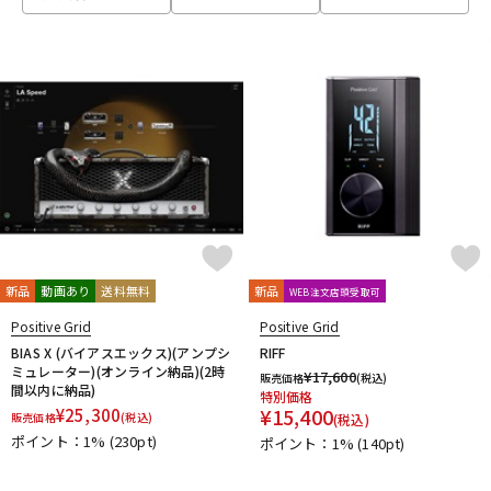
ベース
ウクレレ
ドラム
パーカッション
キーボード
電子ピアノ
管楽器
その他楽器
新品
動画あり
送料無料
新品
WEB注文店頭受取可
Positive Grid
Positive Grid
アンプ
エフェクター
BIAS X (バイアスエックス)(アンプシ
RIFF
ミュレーター)(オンライン納品)(2時
¥
17,600
販売価格
(税込)
間以内に納品)
特別価格
¥
15,400
¥
25,300
販売価格
(税込)
(税込)
DJ機器
DTM
ポイント：1%
(230pt)
ポイント：1%
(140pt)