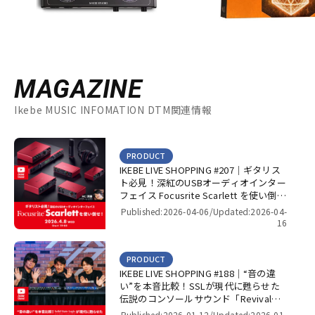
MAGAZINE
Ikebe MUSIC INFOMATION DTM関連情報
PRODUCT
IKEBE LIVE SHOPPING #207｜ギタリス
ト必見！深紅のUSBオーディオインター
フェイス Focusrite Scarlett を使い倒
せ！【presented by パワーレック】
Published:2026-04-06/
Updated:2026-04-
16
PRODUCT
IKEBE LIVE SHOPPING #188｜“音の違
い”を本音比較！SSLが現代に甦らせた
伝説のコンソールサウンド「Revival
4000」＆「Super 9000」【presented
Published:2026-01-12/
Updated:2026-01-