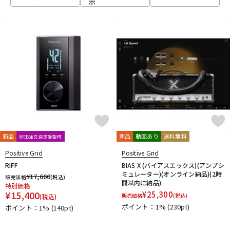
示
ベース
ウクレレ
ドラム
パーカッション
キーボード
電子ピアノ
管楽器
その他楽器
新品
新品
動画あり
送料無料
WEB注文店頭受取可
Positive Grid
Positive Grid
アンプ
エフェクター
RIFF
BIAS X (バイアスエックス)(アンプシ
ミュレーター)(オンライン納品)(2時
¥
17,600
販売価格
(税込)
間以内に納品)
特別価格
¥
15,400
¥
25,300
販売価格
(税込)
(税込)
DJ機器
DTM
ポイント：1%
(230pt)
ポイント：1%
(140pt)