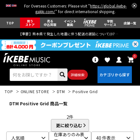
For Overseas Customers: Please visit "
https://global.ikebe-
gakki.com/
" for direct international shipping.
買う
売る
イベント
学割
TOP
店舗一覧
ストア
中古買取
動画
サービス
【重要】熊本県で発生した地震に伴う配送の遅延について(
07月29日
更新)
0
詳細検索
TOP
ONLINE STORE
DTM
Positive Grid
DTM Positive Grid 商品一覧
2
件
更に絞り込む
エレキギター
アコギ/エレアコ
在庫ありのみ表
人気順
40 件表示