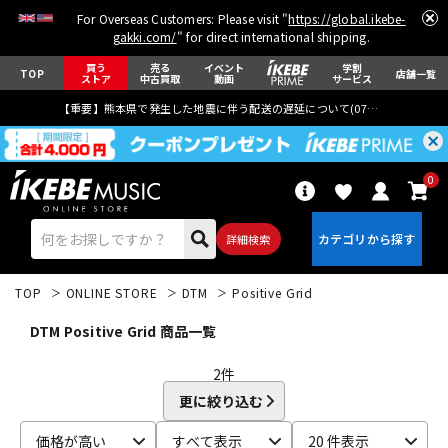
For Overseas Customers: Please visit "
https://global.ikebe-
gakki.com/
" for direct international shipping.
買う
売る
イベント
学割
TOP
店舗一覧
ストア
中古買取
動画
サービス
【重要】熊本県で発生した地震に伴う配送の遅延について(
07月29日
更新)
0
詳細検索
TOP
ONLINE STORE
DTM
Positive Grid
DTM Positive Grid 商品一覧
2
件
更に絞り込む
エレキギター
アコギ/エレアコ
価格が高い
すべて表示
20 件表示