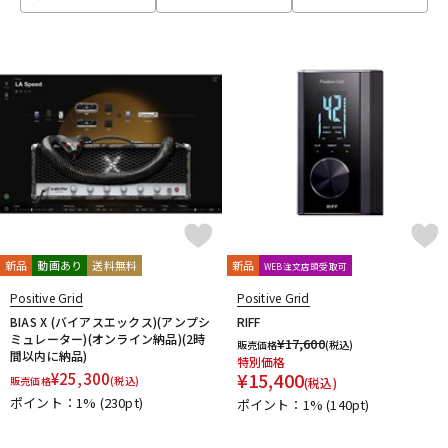
ベース
ウクレレ
ドラム
パーカッション
キーボード
電子ピアノ
管楽器
その他楽器
新品
動画あり
送料無料
新品
WEB注文店頭受取可
Positive Grid
Positive Grid
アンプ
エフェクター
BIAS X (バイアスエックス)(アンプシ
RIFF
ミュレーター)(オンライン納品)(2時
¥
17,600
販売価格
(税込)
間以内に納品)
特別価格
¥
15,400
¥
25,300
販売価格
(税込)
(税込)
DJ機器
DTM
ポイント：1%
(230pt)
ポイント：1%
(140pt)