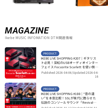
MAGAZINE
Ikebe MUSIC INFOMATION DTM関連情報
PRODUCT
IKEBE LIVE SHOPPING #207｜ギタリス
ト必見！深紅のUSBオーディオインター
フェイス Focusrite Scarlett を使い倒
せ！【presented by パワーレック】
Published:2026-04-06/
Updated:2026-04-
16
PRODUCT
IKEBE LIVE SHOPPING #188｜“音の違
い”を本音比較！SSLが現代に甦らせた
伝説のコンソールサウンド「Revival
4000」＆「Super 9000」【presented
Published:2026-01-12/
Updated:2026-01-