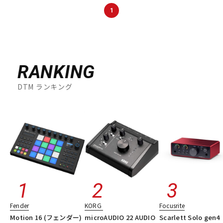
DTM オンライン納品
レコーディング機器
1
配信/ライブ機器
楽器アクセサリ
RANKING
中古
ヴィンテージ
DTM ランキング
Fender
KORG
Focusrite
Motion 16 (フェンダー)
microAUDIO 22 AUDIO
Scarlett Solo gen4