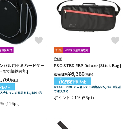
配信/ライブ
楽器アクセサ
機器
リ
新品
文店頭受取可
WEB注文店頭受取可
Pearl
 [シンバル用セミハードケー
PSC-STBD #BP Deluxe [Stick Bag]
ンチまで収納可能]
¥
6,380
販売価格
(税込)
2,760
(税込)
Ikebe PRIME に入会してこの商品を5,742（税込）
で購入する
E に入会してこの商品を11,484（税
ポイント：1%
(58pt)
1%
(116pt)