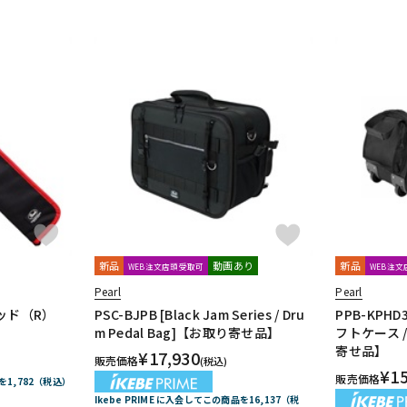
新品
動画あり
新品
WEB注文店頭受取可
WEB注
Pearl
Pearl
レッド（R）
PSC-BJPB [Black Jam Series / Dru
PPB-KPH
m Pedal Bag]【お取り寄せ品】
フトケース 
寄せ品】
¥
17,930
販売価格
(税込)
¥
1
販売価格
品を1,782（税込）
Ikebe PRIME に入会してこの商品を16,137（税