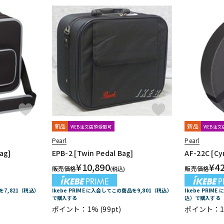
新品
新品
WEB注文店頭受取可
WEB注
Pearl
Pearl
ag]
EPB-2 [Twin Pedal Bag]
AF-22C [Cy
¥
10,890
¥
4
販売価格
販売価格
(税込)
品を7,821（税込）
Ikebe PRIME に入会してこの商品を9,801（税込）
Ikebe PRIM
で購入する
込）で購入する
ポイント：1%
(99pt)
ポイント：