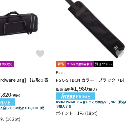
新品
弾きやすい
文店頭受取可
WEB注文店頭受取可
Pearl
Hardware Bag] 【お取り寄
PSC-STBCN カラー：ブラック（B）
¥
1,980
販売価格
(税込)
7,820
(税込)
Ikebe PRIME に入会してこの商品を1,782（税込）
で購入する
E に入会してこの商品を16,038（税
ポイント：1%
(18pt)
1%
(162pt)