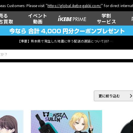
eas Customers: Please visit "
https://global.ikebe-gakki.com/
" for direct intern
売る
イベント
学割
古買取
動画
サービス
【重要】熊本県で発生した地震に伴う配送の遅延について(
07月29日
更新)
ベース
ウクレレ
更に絞り込む
管楽器
その他楽器