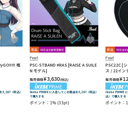
DTM オンラ
レコーディン
イン納品
グ機器
ジ
新品
新品
WEB注文店頭受取可
WEB注
Pearl
Pearl
GO!!!!! 椎
PSC-STBAND #RAS [RAISE A SUILE
PSC22C
N モデル]
ス / 22イ
¥
3,630
¥
1
販売価格
販売価格
(税込)
品を3,267（税込）
Ikebe PRIME に入会してこの商品を3,267（税込）
Ikebe PRIM
で購入する
込）で購入する
ポイント：1%
(33pt)
ポイント：