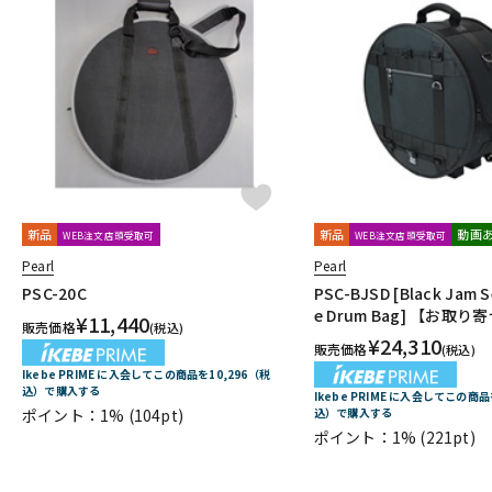
新品
新品
動画
WEB注文店頭受取可
WEB注文店頭受取可
Pearl
Pearl
PSC-20C
PSC-BJSD [Black Jam Se
e Drum Bag] 【お取り
¥
11,440
販売価格
(税込)
¥
24,310
販売価格
(税込)
Ikebe PRIME に入会してこの商品を10,296（税
込）で購入する
Ikebe PRIME に入会してこの商品
ポイント：1%
(104pt)
込）で購入する
ポイント：1%
(221pt)