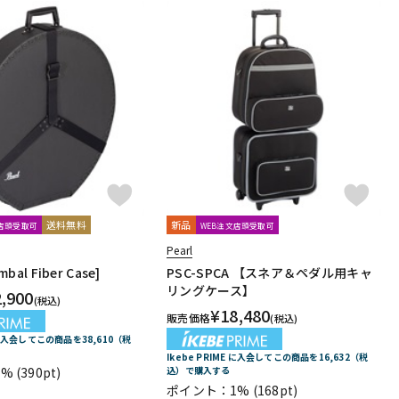
送料無料
新品
文店頭受取可
WEB注文店頭受取可
Pearl
mbal Fiber Case]
PSC-SPCA 【スネア＆ペダル用キャ
リングケース】
2,900
(税込)
¥
18,480
販売価格
(税込)
E に入会してこの商品を38,610（税
Ikebe PRIME に入会してこの商品を16,632（税
1%
(390pt)
込）で購入する
ポイント：1%
(168pt)