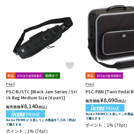
新品
動画あり
新品
WEB注文店頭受取可
WEB注文店頭受取可
Pearl
Pearl
PSC-BJSTC [Black Jam Series / Sri
PSC-PBN [Twin Pedal B
ck Bag Medium Size (6 pair)]
¥
8,690
販売価格
(税込)
¥
8,140
販売価格
(税込)
Ikebe PRIME に入会してこの商
で購入する
Ikebe PRIME に入会してこの商品を7,326（税込）
で購入する
ポイント：1%
(79pt)
ポイント：1%
(74pt)