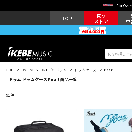
For Overs
買う
TOP
ストア
中
TOP
ONLINE STORE
ドラム
ドラムケース
Pearl
ドラム ドラムケース Pearl 商品一覧
アコギ/エレ
エレキギター
アコ
61
件
キーボード
電子ピアノ