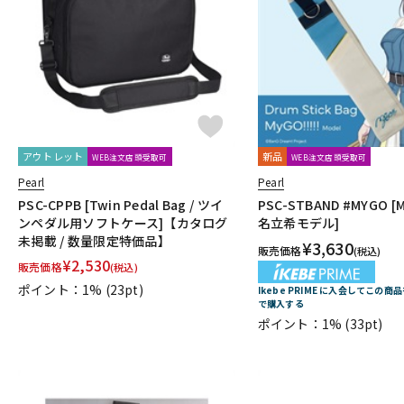
DJ機器
DTM
中古
ヴィンテー
アウトレット
新品
WEB注文店頭受取可
WEB注文店頭受取可
Pearl
Pearl
PSC-CPPB [Twin Pedal Bag / ツイ
PSC-STBAND #MYGO [My
ンペダル用ソフトケース]【カタログ
名立希モデル]
未掲載 / 数量限定特価品】
¥
3,630
販売価格
(税込)
¥
2,530
販売価格
(税込)
ポイント：1%
(23pt)
Ikebe PRIME に入会してこの商
で購入する
ポイント：1%
(33pt)