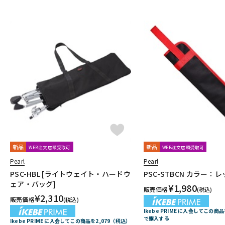
新品
新品
WEB注文店頭受取可
WEB注文店頭受取可
Pearl
Pearl
PSC-HBL [ライトウェイト・ハードウ
PSC-STBCN カラー：
ェア・バッグ]
¥
1,980
販売価格
(税込)
¥
2,310
販売価格
(税込)
Ikebe PRIME に入会してこの商
で購入する
Ikebe PRIME に入会してこの商品を2,079（税込）