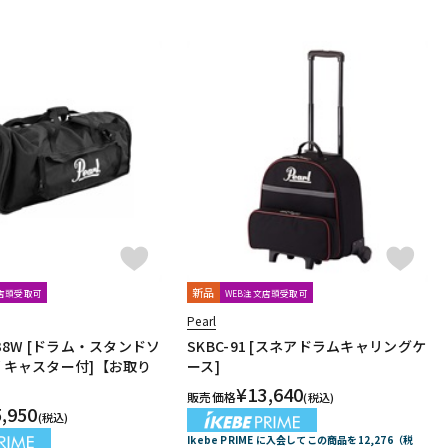
新品
文店頭受取可
WEB注文店頭受取可
Pearl
D38W [ドラム・スタンドソ
SKBC-91 [スネアドラムキャリングケ
/ キャスター付]【お取り
ース]
¥
13,640
販売価格
(税込)
5,950
(税込)
Ikebe PRIME に入会してこの商品を12,276（税