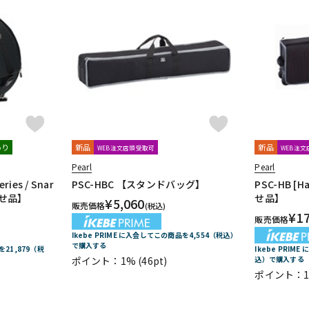
あり
新品
新品
WEB注文店頭受取可
WEB注
Pearl
Pearl
ries / Snar
PSC-HBC 【スタンドバッグ】
PSC-HB [
寄せ品】
せ品】
¥
5,060
販売価格
(税込)
¥
1
販売価格
Ikebe PRIME に入会してこの商品を4,554（税込）
で購入する
を21,879（税
Ikebe PRIM
ポイント：1%
(46pt)
込）で購入する
ポイント：