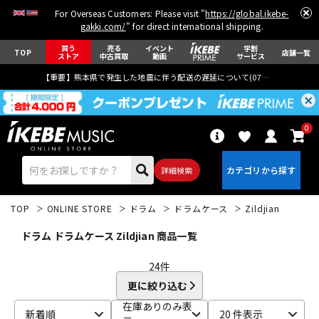
For Overseas Customers: Please visit "
https://global.ikebe-
gakki.com/
" for direct international shipping.
買う
売る
イベント
学割
TOP
店舗一覧
ストア
中古買取
動画
サービス
【重要】熊本県で発生した地震に伴う配送の遅延について(
07月29日
更新)
0
詳細検索
TOP
ONLINE STORE
ドラム
ドラムケース
Zildjian
ドラム ドラムケース Zildjian 商品一覧
24
件
更に絞り込む
エレキギター
アコギ/エレアコ
在庫ありのみ表
新着順
20 件表示