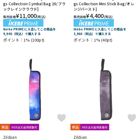
gs Collection Cymbal Bag 20/ブラ
gs Collection Mini Stick Bag/オレ
ックレインクラウド]
ンジバースト]
¥
11,000
¥
4,400
販売価格
(税込)
販売価格
(税込)
Ikebe PRIME に入会してこの商品を
Ikebe PRIME に入会してこの商品を
9,900（税込）で購入する
3,960（税込）で購入する
ポイント：1%
(100pt)
ポイント：1%
(40pt)
新品
新品
WEB注文店頭受取可
WEB注文店頭受取可
Zildjian
Zildjian