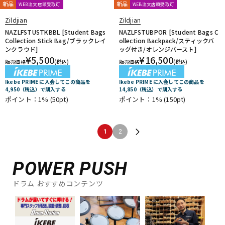
新品
新品
WEB注文店頭受取可
WEB注文店頭受取可
Zildjian
Zildjian
NAZLFSTUSTKBBL [Student Bags
NAZLFSTUBPOR [Student Bags C
Collection Stick Bag/ブラックレイ
ollection Backpack/スティックバ
ンクラウド]
ッグ付き/オレンジバースト]
¥
5,500
¥
16,500
販売価格
(税込)
販売価格
(税込)
Ikebe PRIME に入会してこの商品を
Ikebe PRIME に入会してこの商品を
4,950（税込）で購入する
14,850（税込）で購入する
ポイント：1%
(50pt)
ポイント：1%
(150pt)
1
2
POWER PUSH
ドラム おすすめコンテンツ