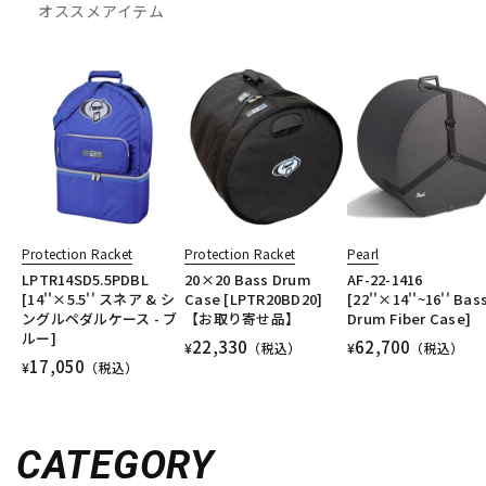
オススメアイテム
Protection Racket
Protection Racket
Pearl
LPTR14SD5.5PDBL
20×20 Bass Drum
AF-22-1416
[14''×5.5'' スネア & シ
Case [LPTR20BD20]
[22''×14''~16'' Bas
ングルペダルケース - ブ
【お取り寄せ品】
Drum Fiber Case]
ルー]
22,330
62,700
¥
（税込）
¥
（税込）
17,050
¥
（税込）
CATEGORY