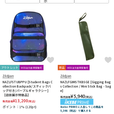
示
ベース
ウクレレ
ドラム
パーカッション
キーボード
電子ピアノ
管楽器
その他楽器
アウトレット
新品
WEB注文店頭受取可
WEB注文店頭受取可
Zildjian
Zildjian
アンプ
エフェクター
NAZLFSTUBPPU [Student Bags C
NAZLFGIMSTKBSGE [Gigging Bag
ollection Backpack/スティックバ
s Collection / Mini Stick Bag - Sag
ッグ付き/パープルギャラクシー]
e]
【店頭展示特価品】
¥
5,940
販売価格
(税込)
DJ機器
DTM
¥
13,200
販売価格
(税込)
ポイント：1%
(120pt)
Ikebe PRIME に入会してこの商品を
5,346（税込）で購入する