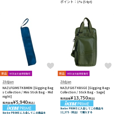
ポイント：1%
(54pt)
DTM オンライン納品
レコーディング機器
配信/ライブ機器
楽器アクセサリ
中古
ヴィンテージ
新品
新品
WEB注文店頭受取可
WEB注文店頭受取可
Zildjian
Zildjian
NAZLFGIMSTKBMDN [Gigging Bag
NAZLFGISTKBSGE [Gigging Bags
s Collection / Mini Stick Bag - Mid
Collection / Stick Bag - Sage]
night]
¥
13,750
販売価格
(税込)
¥
5,940
販売価格
(税込)
Ikebe PRIME に入会してこの商品を
12,375（税込）で購入する
Ikebe PRIME に入会してこの商品を