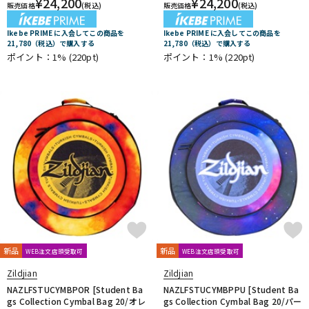
¥
24,200
¥
24,200
販売価格
(税込)
販売価格
(税込)
Ikebe PRIME に入会してこの商品を
Ikebe PRIME に入会してこの商品を
21,780（税込）で購入する
21,780（税込）で購入する
ポイント：1%
(220pt)
ポイント：1%
(220pt)
新品
新品
WEB注文店頭受取可
WEB注文店頭受取可
Zildjian
Zildjian
NAZLFSTUCYMBPOR [Student Ba
NAZLFSTUCYMBPPU [Student Ba
gs Collection Cymbal Bag 20/オレ
gs Collection Cymbal Bag 20/パー