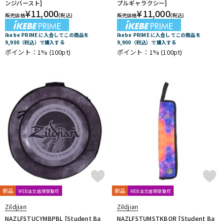
ンジバースト]
プルギャラクシー]
¥
11,000
¥
11,000
販売価格
(税込)
販売価格
(税込)
Ikebe PRIME に入会してこの商品を
Ikebe PRIME に入会してこの商品を
9,900（税込）で購入する
9,900（税込）で購入する
ポイント：1%
(100pt)
ポイント：1%
(100pt)
新品
新品
WEB注文店頭受取可
WEB注文店頭受取可
Zildjian
Zildjian
NAZLFSTUCYMBPBL [Student Ba
NAZLFSTUMSTKBOR [Student Ba