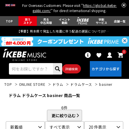
For Overseas Customers: Please visit "
https://global.ikebe-
gakki.com/
" for direct international shipping.
買う
売る
イベント
学割
TOP
店舗一覧
ストア
中古買取
動画
サービス
【重要】熊本県で発生した地震に伴う配送の遅延について(
07月29日
更新)
0
詳細検索
TOP
ONLINE STORE
ドラム
ドラムケース
basiner
ドラム ドラムケース basiner 商品一覧
6
件
更に絞り込む
エレキギター
アコギ/エレアコ
新着順
すべて表示
20 件表示