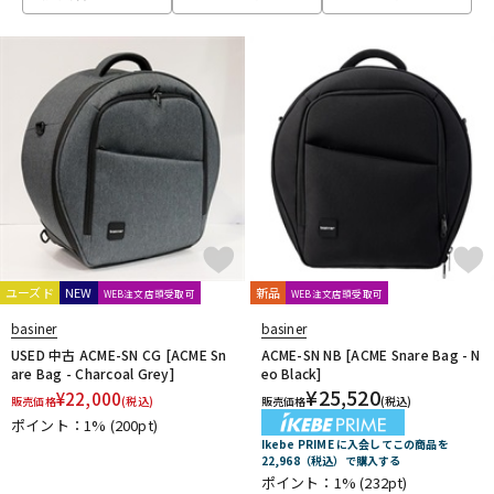
ベース
ウクレレ
ドラム
パーカッション
キーボード
電子ピアノ
管楽器
その他楽器
ユーズド
NEW
新品
WEB注文店頭受取可
WEB注文店頭受取可
basiner
basiner
アンプ
エフェクター
USED 中古 ACME-SN CG [ACME Sn
ACME-SN NB [ACME Snare Bag - N
are Bag - Charcoal Grey]
eo Black]
¥
25,520
¥
22,000
販売価格
(税込)
販売価格
(税込)
ポイント：1%
(200pt)
DJ機器
DTM
Ikebe PRIME に入会してこの商品を
22,968（税込）で購入する
ポイント：1%
(232pt)