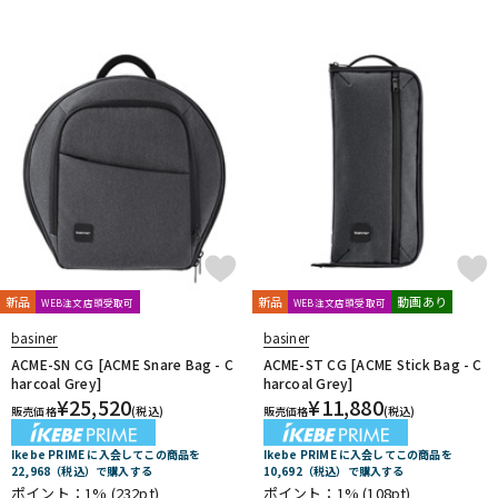
DTM オンライン納品
レコーディング機器
配信/ライブ機器
楽器アクセサリ
中古
ヴィンテージ
新品
新品
動画あり
WEB注文店頭受取可
WEB注文店頭受取可
basiner
basiner
ACME-SN CG [ACME Snare Bag - C
ACME-ST CG [ACME Stick Bag - C
harcoal Grey]
harcoal Grey]
¥
25,520
¥
11,880
販売価格
(税込)
販売価格
(税込)
Ikebe PRIME に入会してこの商品を
Ikebe PRIME に入会してこの商品を
22,968（税込）で購入する
10,692（税込）で購入する
ポイント：1%
(232pt)
ポイント：1%
(108pt)