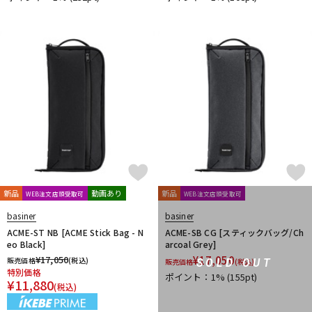
新品
動画あり
新品
WEB注文店頭受取可
WEB注文店頭受取可
basiner
basiner
ACME-ST NB [ACME Stick Bag - N
ACME-SB CG [スティックバッグ/Ch
eo Black]
arcoal Grey]
¥
17,050
¥
17,050
販売価格
(税込)
SOLD OUT
販売価格
(税込)
特別価格
ポイント：1%
(155pt)
¥
11,880
(税込)