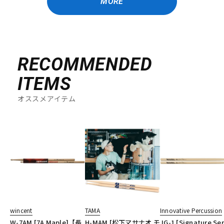
MORE
RECOMMENDED
ITEMS
オススメアイテム
wincent
TAMA
Innovative Percussion
W-7AM [7A Maple]【長
H-MAM [松下マサナオ モ
JG-1 [Signature Ser