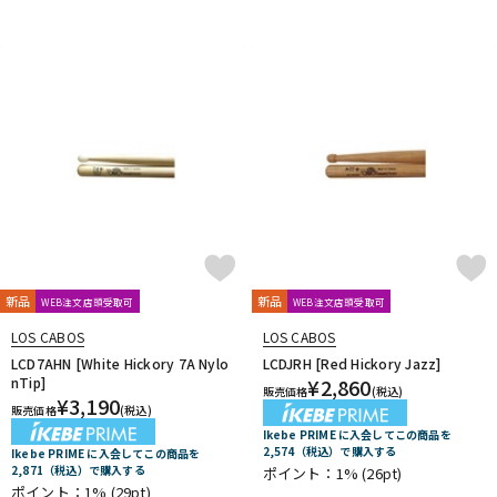
DTM オンライン納品
レコーディング機器
配信/ライブ機器
楽器アクセサリ
中古
ヴィンテージ
新品
新品
WEB注文店頭受取可
WEB注文店頭受取可
LOS CABOS
LOS CABOS
LCD7AHN [White Hickory 7A Nylo
LCDJRH [Red Hickory Jazz]
nTip]
¥
2,860
販売価格
(税込)
¥
3,190
販売価格
(税込)
Ikebe PRIME に入会してこの商品を
2,574（税込）で購入する
Ikebe PRIME に入会してこの商品を
2,871（税込）で購入する
ポイント：1%
(26pt)
ポイント：1%
(29pt)