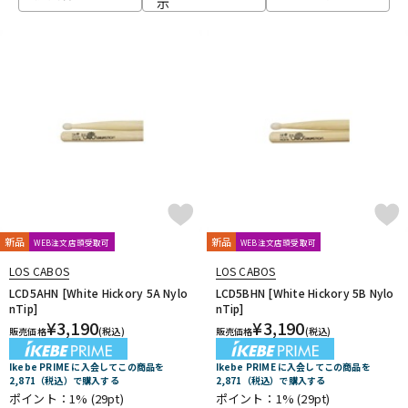
示
ベース
ウクレレ
ドラム
パーカッション
キーボード
電子ピアノ
管楽器
その他楽器
新品
新品
WEB注文店頭受取可
WEB注文店頭受取可
LOS CABOS
LOS CABOS
アンプ
エフェクター
LCD5AHN [White Hickory 5A Nylo
LCD5BHN [White Hickory 5B Nylo
nTip]
nTip]
¥
3,190
¥
3,190
販売価格
(税込)
販売価格
(税込)
DJ機器
DTM
Ikebe PRIME に入会してこの商品を
Ikebe PRIME に入会してこの商品を
2,871（税込）で購入する
2,871（税込）で購入する
ポイント：1%
(29pt)
ポイント：1%
(29pt)