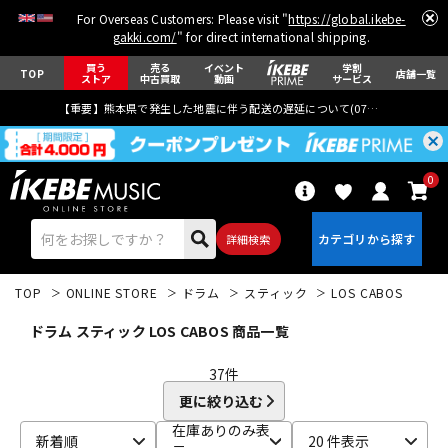
For Overseas Customers: Please visit "
https://global.ikebe-
gakki.com/
" for direct international shipping.
買う
売る
イベント
学割
TOP
店舗一覧
ストア
中古買取
動画
サービス
【重要】熊本県で発生した地震に伴う配送の遅延について(
07月29日
更新)
0
詳細検索
TOP
ONLINE STORE
ドラム
スティック
LOS CABOS
ドラム スティック LOS CABOS 商品一覧
37
件
更に絞り込む
エレキギター
アコギ/エレアコ
在庫ありのみ表
新着順
20 件表示