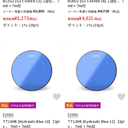
B12G2 [G2 Coated 12]【2ply ， 7
B16G2 [G2 Coated 16]【2ply ， 7
mil + 7mil】
mil + 7mil】
¥3,850
¥4,730
メーカー希望小売価格
（税込）
メーカー希望小売価格
（税込）
¥
3,273
¥
4,021
販売価格
(税込)
販売価格
(税込)
ポイント：1%
(29pt)
ポイント：1%
(36pt)
新品
新品
WEB注文店頭受取可
WEB注文店頭受取可
EVANS
EVANS
TT10HB [Hydraulic Blue 10] 【2pl
TT12HB [Hydraulic Blue 12] 【2pl
y ， 7mil + 7mil】
y ， 7mil + 7mil】