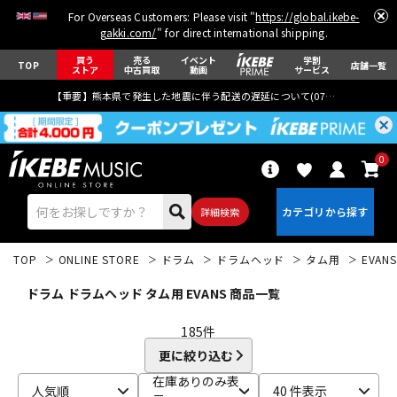
For Overseas Customers: Please visit "
https://global.ikebe-
gakki.com/
" for direct international shipping.
買う
売る
イベント
学割
TOP
店舗一覧
ストア
中古買取
動画
サービス
【重要】熊本県で発生した地震に伴う配送の遅延について(
07月29日
更新)
0
詳細検索
TOP
ONLINE STORE
ドラム
ドラムヘッド
タム用
EVANS
ドラム ドラムヘッド タム用 EVANS 商品一覧
185
件
更に絞り込む
エレキギター
アコギ/エレアコ
在庫ありのみ表
人気順
40 件表示