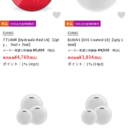
新品
新品
WEB注文店頭受取可
WEB注文店頭受取可
EVANS
EVANS
TT16HR [Hydraulic Red 16] 【2pl
B10UV1 [UV1 Coated 10]【1ply 1
y ， 7mil + 7mil】
0mil】
¥5,610
¥4,510
メーカー希望小売価格
（税込）
メーカー希望小売価格
（税込）
¥
4,769
¥
3,834
販売価格
(税込)
販売価格
(税込)
ポイント：1%
(43pt)
ポイント：1%
(34pt)