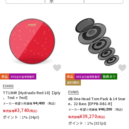
示
ベース
ウクレレ
ドラム
パーカッション
キーボード
電子ピアノ
管楽器
その他楽器
新品
新品
動画あり
WEB注文店頭受取可
WEB注文店頭受取可
送料無料
EVANS
アンプ
エフェクター
EVANS
TT10HR [Hydraulic Red 10]【2ply
， 7mil + 7mil】
dB One Head Tom Pack & 14 Snar
¥4,400
メーカー希望小売価格
（税込）
e，22 Bass [EPPB-DB1-R]
¥46,200
¥
3,740
メーカー希望小売価格
（税込）
販売価格
(税込)
DJ機器
DTM
¥
39,270
ポイント：1%
(34pt)
販売価格
(税込)
ポイント：1%
(357pt)