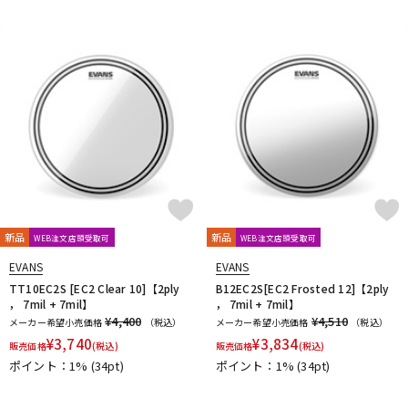
DTM オンライン納品
レコーディング機器
配信/ライブ機器
楽器アクセサリ
中古
ヴィンテージ
新品
新品
WEB注文店頭受取可
WEB注文店頭受取可
EVANS
EVANS
TT10EC2S [EC2 Clear 10]【2ply
B12EC2S[EC2 Frosted 12]【2ply
， 7mil + 7mil】
， 7mil + 7mil】
¥4,400
¥4,510
メーカー希望小売価格
（税込）
メーカー希望小売価格
（税込）
¥
3,740
¥
3,834
販売価格
(税込)
販売価格
(税込)
ポイント：1%
(34pt)
ポイント：1%
(34pt)