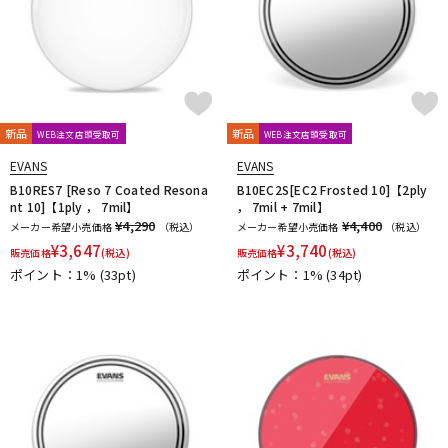
新品
新品
WEB注文店頭受取可
WEB注文店頭受取可
EVANS
EVANS
B10RES7 [Reso 7 Coated Resona
B10EC2S[EC2 Frosted 10]【2ply
nt 10]【1ply ， 7mil】
， 7mil + 7mil】
¥4,290
¥4,400
メーカー希望小売価格
（税込）
メーカー希望小売価格
（税込）
¥
3,647
¥
3,740
販売価格
(税込)
販売価格
(税込)
ポイント：1%
(33pt)
ポイント：1%
(34pt)