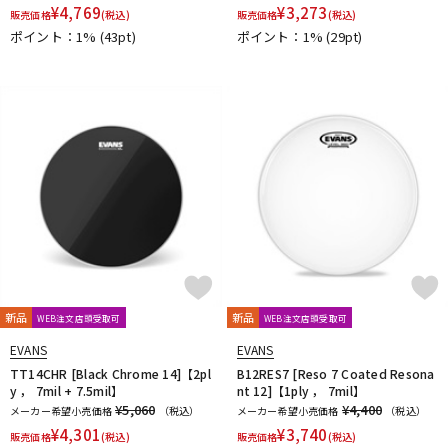
¥
4,769
¥
3,273
販売価格
(税込)
販売価格
(税込)
ポイント：1%
(43pt)
ポイント：1%
(29pt)
新品
新品
WEB注文店頭受取可
WEB注文店頭受取可
EVANS
EVANS
TT14CHR [Black Chrome 14]【2pl
B12RES7 [Reso 7 Coated Resona
y ， 7mil + 7.5mil】
nt 12]【1ply ， 7mil】
¥5,060
¥4,400
メーカー希望小売価格
（税込）
メーカー希望小売価格
（税込）
¥
4,301
¥
3,740
販売価格
(税込)
販売価格
(税込)