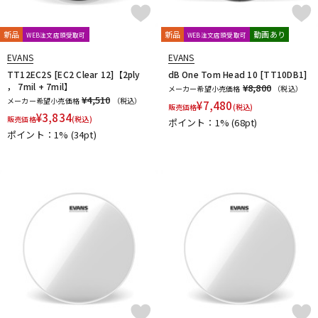
新品
新品
動画あり
WEB注文店頭受取可
WEB注文店頭受取可
EVANS
EVANS
TT12EC2S [EC2 Clear 12]【2ply
dB One Tom Head 10 [TT10DB1]
， 7mil + 7mil】
¥8,800
メーカー希望小売価格
（税込）
¥4,510
メーカー希望小売価格
（税込）
¥
7,480
販売価格
(税込)
¥
3,834
販売価格
(税込)
ポイント：1%
(68pt)
ポイント：1%
(34pt)