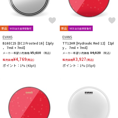
新品
新品
WEB注文店頭受取可
WEB注文店頭受取可
EVANS
EVANS
B16EC2S [EC2 Frosted 16]【2ply
TT12HR [Hydraulic Red 12] 【2pl
， 7mil + 7mil】
y ， 7mil + 7mil】
¥5,610
¥4,620
メーカー希望小売価格
（税込）
メーカー希望小売価格
（税込）
¥
4,769
¥
3,927
販売価格
(税込)
販売価格
(税込)
ポイント：1%
(43pt)
ポイント：1%
(35pt)