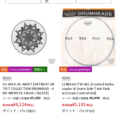
示
ベース
ウクレレ
ドラム
パーカッション
キーボード
電子ピアノ
管楽器
その他楽器
新品
動画あり
新品
WEB注文店頭受取可
WEB注文店頭受取可
REMO
REMO
アンプ
エフェクター
CS-0814-20-AB007 [ARTBEAT AR
114BASA/TW-GEL [Coated Amba
TIST COLLECTION DRUMHEAD - A
ssador & Snare Side Twin Pack
RIC IMPROTA 14inch / DILATE]
w/Crown Control Gel]
¥5,280
¥6,490
メーカー希望小売価格
（税込）
メーカー希望小売価格
（税込）
DJ機器
DTM
¥
4,224
¥
5,192
販売価格
(税込)
販売価格
(税込)
ポイント：1%
(38pt)
ポイント：1%
(47pt)