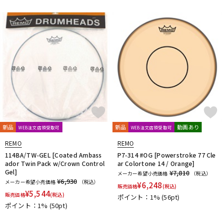
DTM オンライン納品
レコーディング機器
配信/ライブ機器
楽器アクセサリ
中古
ヴィンテージ
新品
新品
動画あり
WEB注文店頭受取可
WEB注文店頭受取可
REMO
REMO
114BA/TW-GEL [Coated Ambass
P7-314 #OG [Powerstroke 77 Cle
ador Twin Pack w/Crown Control
ar Colortone 14 / Orange]
Gel]
¥7,810
メーカー希望小売価格
（税込）
¥6,930
メーカー希望小売価格
（税込）
¥
6,248
販売価格
(税込)
¥
5,544
販売価格
(税込)
ポイント：1%
(56pt)
ポイント：1%
(50pt)