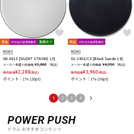
新品
動画あり
新品
WEB注文店頭受取可
WEB注文店頭受取可
REMO
REMO
SN-0013 [SILENT STROKE 13]
SU-14ES/CS [Black Suede 14]
¥2,860
¥4,950
メーカー希望小売価格
（税込）
メーカー希望小売価格
（税込）
¥
2,288
¥
3,960
販売価格
(税込)
販売価格
(税込)
ポイント：1%
(20pt)
ポイント：1%
(36pt)
1
2
3
4
POWER PUSH
ドラム おすすめコンテンツ