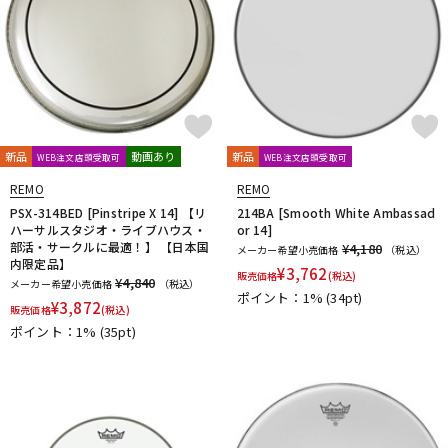
新品
動画あり
新品
WEB注文店頭受取可
WEB注文店頭受取可
REMO
REMO
PSX-314BED [Pinstripe X 14] 【リ
214BA [Smooth White Ambassad
ハーサルスタジオ・ライブハウス・
or 14]
部活・サークルに最適！】 【日本国
¥4,180
メーカー希望小売価格
（税込）
内限定品】
¥
3,762
販売価格
(税込)
¥4,840
メーカー希望小売価格
（税込）
ポイント：1%
(34pt)
¥
3,872
販売価格
(税込)
ポイント：1%
(35pt)