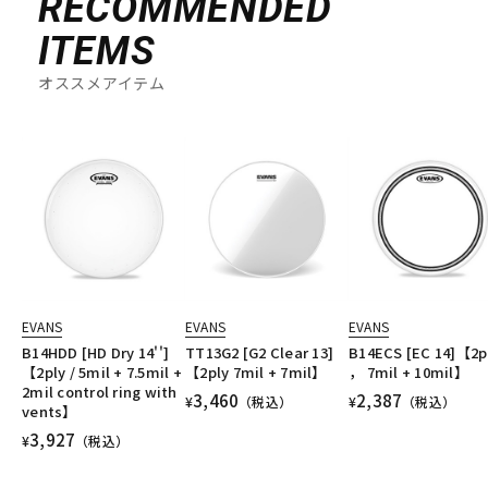
RECOMMENDED
ITEMS
オススメアイテム
EVANS
EVANS
EVANS
B14HDD [HD Dry 14'']
TT13G2 [G2 Clear 13]
B14ECS [EC 14]【2p
【2ply / 5mil + 7.5mil +
【2ply 7mil + 7mil】
， 7mil + 10mil】
2mil control ring with
3,460
2,387
¥
（税込）
¥
（税込）
vents】
3,927
¥
（税込）