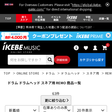
For Overseas Customers: Please visit "
https://global.ikebe-
gakki.com/
" for direct international shipping.
買う
売る
イベント
学割
TOP
店舗一覧
ストア
中古買取
動画
サービス
【重要】熊本県で発生した地震に伴う配送の遅延について(
07月29日
更新)
0
詳細検索
TOP
ONLINE STORE
ドラム
ドラムヘッド
スネア用
REM
ドラム ドラムヘッド スネア用 REMO 商品一覧
63
件
更に絞り込む
エレキギター
アコギ/エレアコ
在庫ありのみ表
新着順
20 件表示