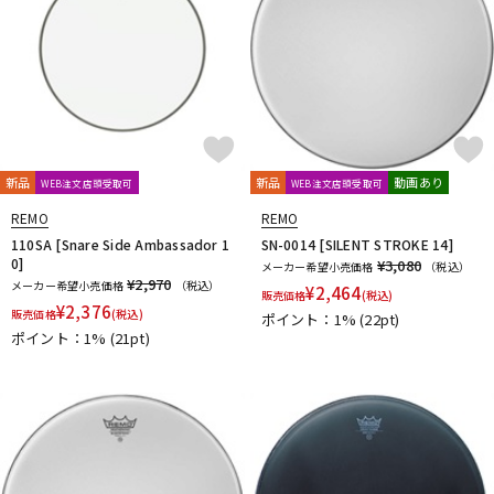
新品
新品
動画あり
WEB注文店頭受取可
WEB注文店頭受取可
REMO
REMO
110SA [Snare Side Ambassador 1
SN-0014 [SILENT STROKE 14]
0]
¥3,080
メーカー希望小売価格
（税込）
¥2,970
メーカー希望小売価格
（税込）
¥
2,464
販売価格
(税込)
¥
2,376
販売価格
(税込)
ポイント：1%
(22pt)
ポイント：1%
(21pt)