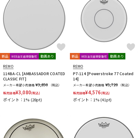
新品
動画あり
新品
動画あり
WEB注文店頭受取可
WEB注文店頭受取可
REMO
REMO
114BA-CL [AMBASSADOR COATED
P7-114 [Powerstroke 77 Coated
CLASSIC FIT]
14]
¥3,850
¥5,720
メーカー希望小売価格
（税込）
メーカー希望小売価格
（税込）
¥
3,080
¥
4,576
販売価格
(税込)
販売価格
(税込)
ポイント：1%
(28pt)
ポイント：1%
(41pt)