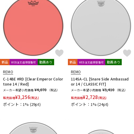
新品
動画あり
新品
動画あり
WEB注文店頭受取可
WEB注文店頭受取可
REMO
REMO
C-14BE #RD [Clear Emperor Color
114SA-CL [Snare Side Ambassad
tone 14 / Red]
or 14 / CLASSIC FIT]
¥4,070
¥3,410
メーカー希望小売価格
（税込）
メーカー希望小売価格
（税込）
¥
3,256
¥
2,728
販売価格
(税込)
販売価格
(税込)
ポイント：1%
(29pt)
ポイント：1%
(24pt)