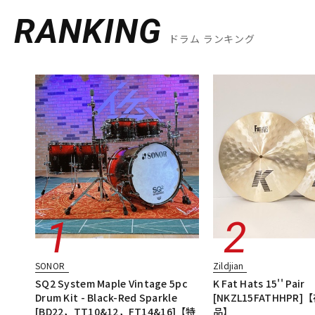
RANKING
ドラム ランキング
SONOR
Zildjian
SQ2 System Maple Vintage 5pc
K Fat Hats 15'' Pair
Drum Kit - Black-Red Sparkle
[NKZL15FATHHPR
[BD22，TT10&12，FT14&16]【特
品】