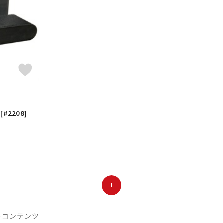
DTM オンラ
レコーディン
イン納品
グ機器
ジ
 [#2208]
1
めコンテンツ