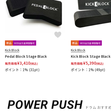
DJ機器
DTM
中古
ヴィンテー
新品
新品
WEB注文店頭受取可
WEB注文店頭受取可
Kick Block
Kick Block
Pedal Block Stage Black
Kick Block Stage Black
¥
3,410
¥
5,390
販売価格
販売価格
(税込)
(税込)
ポイント：1%
(31pt)
ポイント：1%
(49pt)
POWER PUSH
ドラム おすす