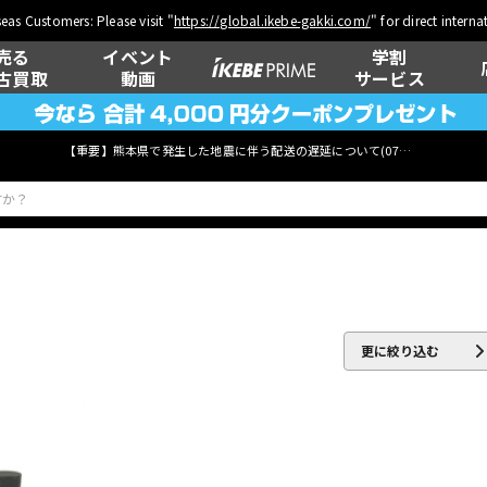
eas Customers: Please visit "
https://global.ikebe-gakki.com/
" for direct intern
売る
イベント
学割
古買取
動画
サービス
【重要】熊本県で発生した地震に伴う配送の遅延について(
07月29日
更新)
ベース
ウクレレ
更に絞り込む
管楽器
その他楽器