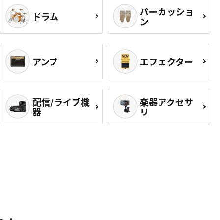
パーカッショ
ドラム
ン
アンプ
エフェクター
配信/ライブ機
楽器アクセサ
器
リ