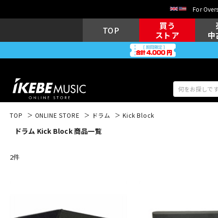
For Overs
買う
TOP
ストア
中
TOP
ONLINE STORE
ドラム
Kick Block
ドラム Kick Block 商品一覧
アコギ/エレ
エレキギター
アコ
2
件
キーボード
電子ピアノ