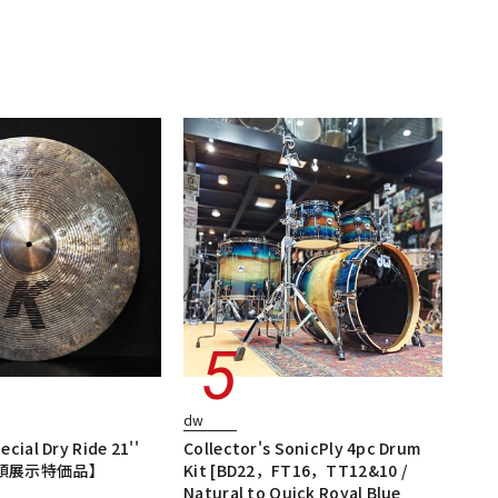
dw
cial Dry Ride 21''
Collector's SonicPly 4pc Drum
【店頭展示特価品】
Kit [BD22，FT16，TT12&10 /
Natural to Quick Royal Blue