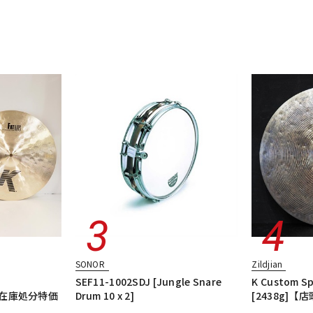
SONOR
Zildjian
SEF11-1002SDJ [Jungle Snare
K Custom Spe
]【在庫処分特価
Drum 10 x 2]
[2438g]