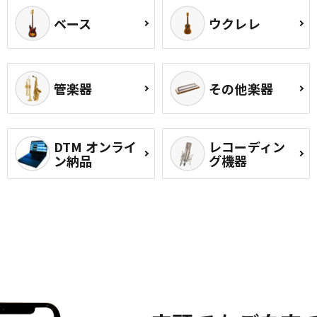
ベース
ウクレレ
管楽器
その他楽器
DTM オンライ
レコーディン
ン納品
グ機器