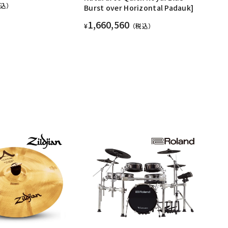
税込）
Burst over Horizontal Padauk]
1,660,560
¥
（税込）