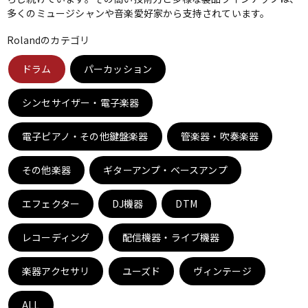
多くのミュージシャンや音楽愛好家から支持されています。
ベース
ウクレレ
Rolandのカテゴリ
ドラム
パーカッション
ドラム
パーカッション
シンセサイザー・電子楽器
キーボード
電子ピアノ
電子ピアノ・その他鍵盤楽器
管楽器・吹奏楽器
その他楽器
管楽器
ギターアンプ・ベースアンプ
その他楽器
エフェクター
DJ機器
DTM
アンプ
エフェクター
レコーディング
配信機器・ライブ機器
DJ機器
DTM
楽器アクセサリ
ユーズド
ヴィンテージ
ALL