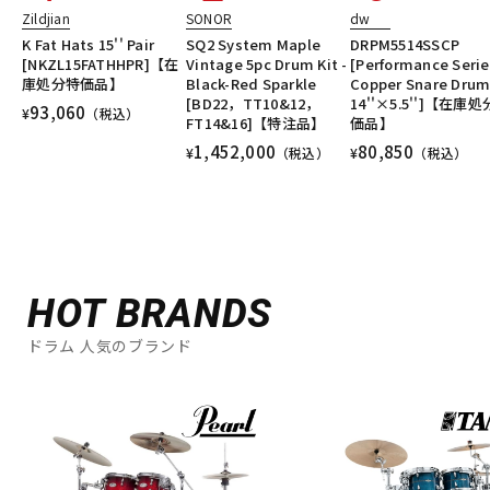
Zildjian
SONOR
dw
K Fat Hats 15'' Pair
SQ2 System Maple
DRPM5514SSCP
[NKZL15FATHHPR]【在
Vintage 5pc Drum Kit -
[Performance Serie
庫処分特価品】
Black-Red Sparkle
Copper Snare Dru
[BD22，TT10&12，
14''×5.5'']【在庫
93,060
¥
（税込）
FT14&16]【特注品】
価品】
1,452,000
80,850
¥
（税込）
¥
（税込）
HOT BRANDS
ドラム 人気のブランド