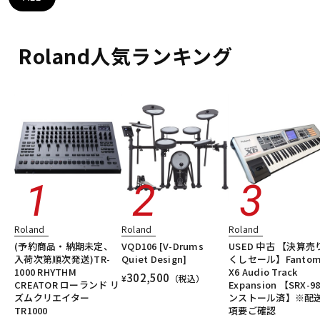
DTM オンライン納品
レコーディング機器
Roland人気ランキング
配信/ライブ機器
楽器アクセサリ
中古
ヴィンテージ
Roland
Roland
Roland
(予約商品・納期未定、
VQD106 [V-Drums
USED 中古 【決算売
入荷次第順次発送)TR-
Quiet Design]
くしセール】Fantom
1000 RHYTHM
X6 Audio Track
302,500
¥
（税込）
CREATOR ローランド リ
Expansion 【SRX-9
ズムクリエイター
ンストール済】※配
TR1000
項要ご確認