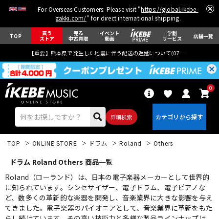
For Overseas Customers: Please visit "
https://global.ikebe-
gakki.com/
" for direct international shipping.
買う
売る
イベント
学割
TOP
店舗一覧
ストア
中古買取
動画
サービス
【重要】熊本県で発生した地震に伴う配送の遅延について(
07月29日
更新)
0
詳細検索
TOP
ONLINE STORE
ドラム
Roland
Others
ドラム Roland Others 商品一覧
Roland（ローランド）は、日本の電子楽器メーカーとして世界的
に知られています。シンセサイザー、電子ドラム、電子ピアノな
ど、数多くの革新的な楽器を開発し、音楽業界に大きな影響を与え
エレキギター
アコギ/エレアコ
てきました。電子楽器のパイオニアとして、音楽業界に革新をもた
らし続けています。その高い技術力と多様な製品ラインナップは、