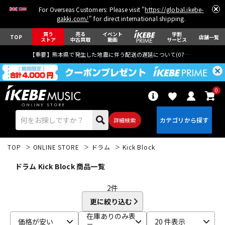
For Overseas Customers: Please visit "
https://global.ikebe-
gakki.com/
" for direct international shipping.
買う
売る
イベント
学割
TOP
店舗一覧
ストア
中古買取
動画
サービス
【重要】熊本県で発生した地震に伴う配送の遅延について(
07月29日
更新)
0
詳細検索
TOP
ONLINE STORE
ドラム
Kick Block
ドラム Kick Block 商品一覧
2
件
更に絞り込む
エレキギター
アコギ/エレアコ
在庫ありのみ表
価格が安い
20 件表示