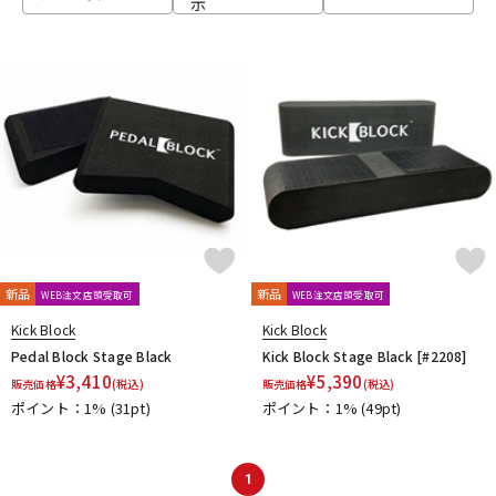
示
ベース
ウクレレ
ドラム
パーカッション
キーボード
電子ピアノ
管楽器
その他楽器
新品
新品
WEB注文店頭受取可
WEB注文店頭受取可
Kick Block
Kick Block
アンプ
エフェクター
Pedal Block Stage Black
Kick Block Stage Black [#2208]
¥
3,410
¥
5,390
販売価格
(税込)
販売価格
(税込)
ポイント：1%
(31pt)
ポイント：1%
(49pt)
DJ機器
DTM
1