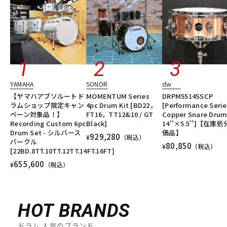
YAMAHA
SONOR
dw
【ヤマハアブソルートド
MOMENTUM Series
DRPM5514SSCP
ラムショップ限定キャン
4pc Drum Kit [BD22，
[Performance Serie
ペーン対象品！】
FT16，TT12&10 / GT
Copper Snare Dru
Recording Custom 6pc
Black]
14''×5.5'']【在庫
Drum Set - シルバース
価品】
929,280
¥
（税込）
パークル
80,850
¥
（税込）
[22BD.8TT.10TT.12TT.14FT.16FT]
655,600
¥
（税込）
HOT BRANDS
ドラム 人気のブランド