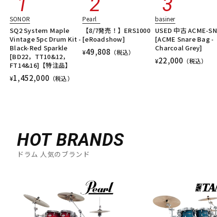
SONOR
Pearl
basiner
SQ2 System Maple
【8/7発売！】ERS1000
USED 中古 ACME-SN
Vintage 5pc Drum Kit -
[eRoadshow]
[ACME Snare Bag -
Black-Red Sparkle
Charcoal Grey]
49,808
¥
（税込）
[BD22，TT10&12，
22,000
¥
（税込）
FT14&16]【特注品】
1,452,000
¥
（税込）
HOT BRANDS
ドラム 人気のブランド