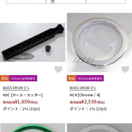
示
ベース
ウクレレ
ドラム
パーカッション
キーボード
電子ピアノ
管楽器
その他楽器
新品
新品
WEB注文店頭受取可
WEB注文店頭受取可
BASS DRUM O's
BASS DRUM O's
アンプ
エフェクター
HSC [ホール・カッター]
HC4 [Chrome / 4]
¥
1,650
¥
2,530
販売価格
(税込)
販売価格
(税込)
ポイント：1%
(15pt)
ポイント：1%
(23pt)
DJ機器
DTM