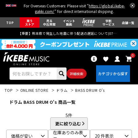
For Overseas Customers: Please visit "
https://global.ikebe-
gakki.com/
" for direct international shipping.
買う
売る
イベント
学割
TOP
店舗一覧
ストア
中古買取
動画
サービス
【重要】熊本県で発生した地震に伴う配送の遅延について(
07月29日
更新)
0
詳細検索
TOP
ONLINE STORE
ドラム
BASS DRUM O's
ドラム BASS DRUM O's 商品一覧
5
件
更に絞り込む
エレキギター
アコギ/エレアコ
在庫ありのみ表
価格が安い
20 件表示