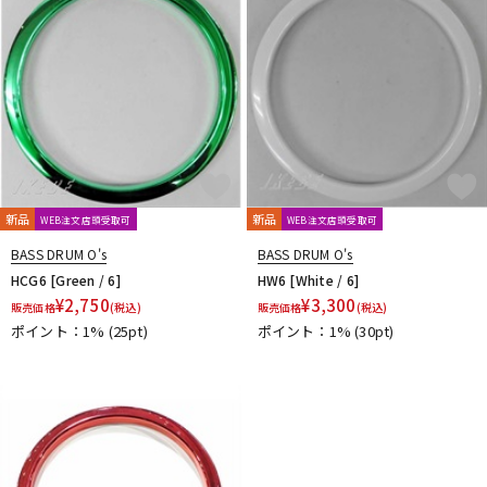
DTM オンライン納品
レコーディング機器
配信/ライブ機器
楽器アクセサリ
中古
ヴィンテージ
新品
新品
WEB注文店頭受取可
WEB注文店頭受取可
BASS DRUM O's
BASS DRUM O's
HCG6 [Green / 6]
HW6 [White / 6]
¥
2,750
¥
3,300
販売価格
(税込)
販売価格
(税込)
ポイント：1%
(25pt)
ポイント：1%
(30pt)