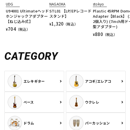
UDG
NAGAOKA
stokyo
U94001 Ultimateヘッド
STL01 【LP/EPレコード
Plastic 45RPM Dom
ホンジャックアダプター
スタンド】
Adapter【Black】 
【ねじ込み式】
2個入り) (7inch用
1,320
¥
（税込）
型アダプター)
704
¥
（税込）
880
¥
（税込）
CATEGORY
エレキギター
アコギ/エレアコ
ベース
ウクレレ
ドラム
パーカッション