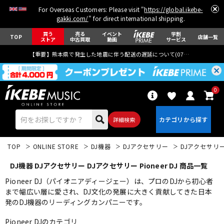
For Overseas Customers: Please visit "
https://global.ikebe-
gakki.com/
" for direct international shipping.
買う
売る
イベント
学割
TOP
店舗一覧
ストア
中古買取
動画
サービス
【重要】熊本県で発生した地震に伴う配送の遅延について(
07月29日
更新)
0
詳細検索
TOP
ONLINE STORE
DJ機器
DJアクセサリー
DJアクセサリ
DJ機器 DJアクセサリー DJアクセサリー Pioneer DJ 商品一覧
Pioneer DJ（パイオニアディージェー）は、プロのDJから初心者
まで幅広い層に愛され、DJ文化の発展に大きく貢献してきた日本
発のDJ機器のリーディングカンパニーです。
エレキギター
アコギ/エレアコ
Pioneer DJのカテゴリ