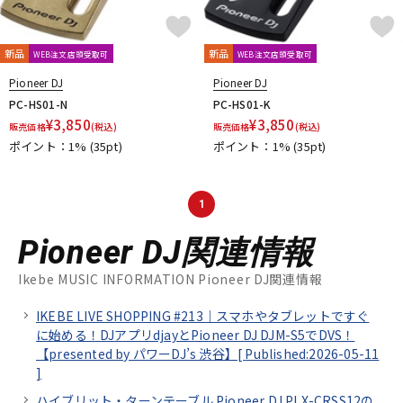
新品
新品
WEB注文店頭受取可
WEB注文店頭受取可
Pioneer DJ
Pioneer DJ
PC-HS01-N
PC-HS01-K
¥
3,850
¥
3,850
販売価格
(税込)
販売価格
(税込)
ポイント：1%
(35pt)
ポイント：1%
(35pt)
1
Pioneer DJ関連情報
Ikebe MUSIC INFORMATION Pioneer DJ関連情報
IKEBE LIVE SHOPPING #213｜スマホやタブレットですぐ
に始める！DJアプリdjayとPioneer DJ DJM-S5でDVS！
【presented by パワーDJ’s 渋谷】[
Published:2026-05-11
]
ハイブリット・ターンテーブル Pioneer DJ PLX-CRSS12の