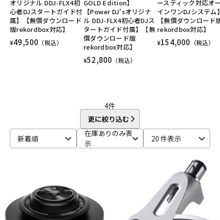
オリジナル DDJ-FLX4初
GOLD Edition】
ースティック対応オ
DTM オンライン納品
レコーディング機器
心者DJスタートガイド付
【Power DJ'sオリジナ
インワンDJシステム
属】【無償ダウンロード
ル DDJ-FLX4初心者DJス
【無償ダウンロード
版rekordbox対応】
タートガイド付属】【無
rekordbox対応】
償ダウンロード版
49,500
154,000
配信/ライブ機器
楽器アクセサリ
¥
（税込）
¥
（税込）
rekordbox対応】
52,800
¥
（税込）
中古
ヴィンテージ
4
件
更に絞り込む
在庫ありのみ表
新着順
20 件表示
示