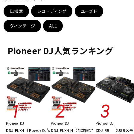
ベース
ウクレレ
DJ機器
レコーディング
ユーズド
ヴィンテージ
ALL
ドラム
パーカッション
Pioneer DJ人気ランキング
キーボード
電子ピアノ
管楽器
その他楽器
アンプ
エフェクター
DJ機器
DTM
Pioneer DJ
Pioneer DJ
Pioneer DJ
DDJ-FLX4 【Power DJ's
DDJ-FLX4-N【台数限定
XDJ-RR 【USBメ