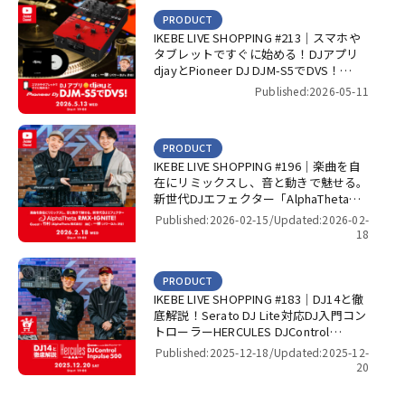
PRODUCT
IKEBE LIVE SHOPPING #213｜スマホや
タブレットですぐに始める！DJアプリ
djayとPioneer DJ DJM-S5でDVS！
【presented by パワーDJ’s 渋谷】
Published:2026-05-11
PRODUCT
IKEBE LIVE SHOPPING #196｜楽曲を自
在にリミックスし、音と動きで魅せる。
新世代DJエフェクター「AlphaTheta
RMX-IGNITE」！【presented by パワー
Published:2026-02-15/
Updated:2026-02-
DJ’s 渋谷】
18
PRODUCT
IKEBE LIVE SHOPPING #183｜DJ14と徹
底解説！Serato DJ Lite対応DJ入門コン
トローラーHERCULES DJControl
Inpulse 500！【presented by パワー
Published:2025-12-18/
Updated:2025-12-
DJ’s 渋谷】
20