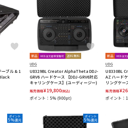
新品
送料無料
新品
WEB注文店頭受取可
WEB注
UDG
UDG
ンテーブル & 1
U8329BL Creator AlphaTheta DDJ-
U8330BL Cr
lack
GRV6 ハードケース 【DDJ-GRV6対応
AZ ハードケ
キャリングケース】(ユーディージー)
リングケース
¥
19,800
¥
26
販売価格
販売価格
(税込)
ポイント：5%
(900pt)
ポイント：
ポイント
ポイント
5%
5%
還元
還元