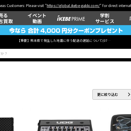
eas Customers: Please visit "
https://global.ikebe-gakki.com/
" for direct intern
売る
イベント
学割
古買取
動画
サービス
【重要】熊本県で発生した地震に伴う配送の遅延について(
07月29日
更新)
ベース
ウクレレ
更に絞り込む
管楽器
その他楽器