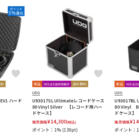
ポイント
5%
還元
無料
新品
送料無料
新品
WEB注文店頭受取可
WEB注
UDG
UDG
-REV1 ハード
U93017SL Ultimateレコードケース
U93017BL
80 Vinyl Silver 【レコード用ハー
80 Viny
ドケース】
ドケース】
¥
14,300
¥
14
販売価格
販売価格
(税込)
ポイント：1%
(130pt)
ポイント：