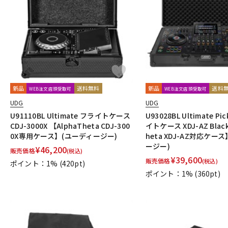
DJ機器
DTM
中古
ヴィンテー
新品
送料無料
新品
送料
WEB注文店頭受取可
WEB注文店頭受取可
UDG
UDG
U91110BL Ultimate フライトケース
U93028BL Ultimate Pi
CDJ-3000X 【AlphaTheta CDJ-300
イトケース XDJ-AZ Black
0X専用ケース】(ユーディージー)
heta XDJ-AZ対応ケー
ージー)
¥
46,200
販売価格
(税込)
¥
39,600
販売価格
(税込)
ポイント：1%
(420pt)
ポイント：1%
(360pt)