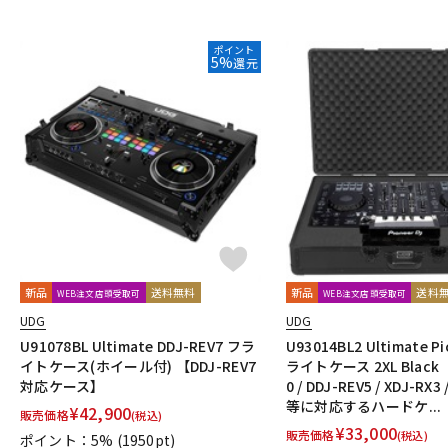
ポイント
5%
還元
新品
送料無料
新品
送料
WEB注文店頭受取可
WEB注文店頭受取可
UDG
UDG
U91078BL Ultimate DDJ-REV7 フラ
U93014BL2 Ultimate P
イトケース(ホイール付) 【DDJ-REV7
ライトケース 2XL Black 
対応ケース】
0 / DDJ-REV5 / XDJ-RX3
等に対応するハードケ...
¥
42,900
販売価格
(税込)
¥
33,000
販売価格
(税込)
ポイント：5%
(1950pt)