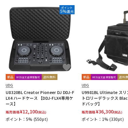
ポイント
5%
還元
新品
送料無料
新品
送料
WEB注文店頭受取可
WEB注文店頭受取可
UDG
UDG
U8320BL Creator Pioneer DJ DDJ-F
U9981BL Ultimate 
LX4 ハードケース 【DDJ-FLX4専用ケ
トロリーデラックス Blac
ース】
ドバッグ】
¥
12,100
¥
36,300
販売価格
販売価格
(税込)
(税込)
ポイント：5%
(550pt)
ポイント：1%
(330pt)