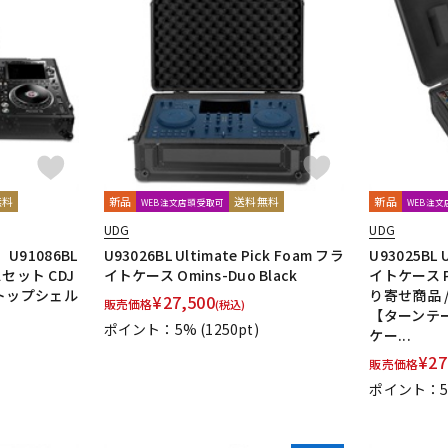
無料
新品
送料無料
新品
WEB注文店頭受取可
WEB注
UDG
UDG
91086BL
U93026BL Ultimate Pick Foam フラ
U93025BL 
スセット CDJ
イトケース Omins-Duo Black
イトケース PL
ラップトップシェル
り寄せ商品 
¥
27,500
販売価格
(税込)
【ターンテーブ
ポイント：5%
(1250pt)
ケー...
¥
27
販売価格
ポイント：