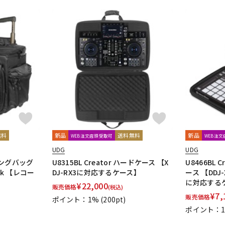
無料
新品
送料無料
新品
WEB注文店頭受取可
WEB注
UDG
UDG
スリングバッグ
U8315BL Creator ハードケース 【X
U8466BL C
k 【レコー
DJ-RX3に対応するケース】
ース 【DDJ-
に対応する
¥
22,000
販売価格
(税込)
¥
7,
販売価格
ポイント：1%
(200pt)
ポイント：