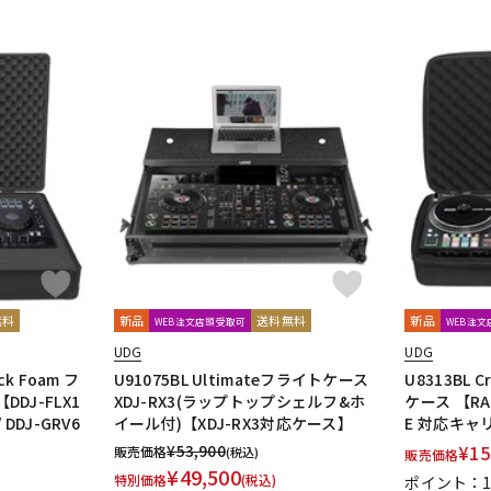
無料
新品
送料無料
新品
WEB注文店頭受取可
WEB注
UDG
UDG
ick Foam フ
U91075BL Ultimateフライトケース
U8313BL C
【DDJ-FLX1
XDJ-RX3(ラップトップシェルフ&ホ
ケース 【RANE
 / DDJ-GRV6
イール付)【XDJ-RX3対応ケース】
E 対応キャ
¥
53,900
¥
15
販売価格
(税込)
販売価格
¥
49,500
特別価格
(税込)
ポイント：