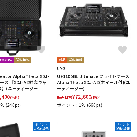
送料無料
新品
送料無料
文店頭受取可
UDG
eator AlphaTheta XDJ-
U91105BL Ultimate フライトケース
ース 【XDJ-AZ対応キャ
AlphaTheta XDJ-AZ(ホイール付)(ユ
】(ユーディージー)
ーディージー)
,400
¥
72,600
販売価格
(税込)
(税込)
1%
(240pt)
ポイント：1%
(660pt)
ポイント
ポイント
5%
5%
還元
還元