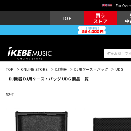
For Overs
買う
TOP
ストア
中
TOP
ONLINE STORE
DJ機器
DJ用ケース・バッグ
UDG
DJ機器 DJ用ケース・バッグ UDG 商品一覧
アコギ/エレ
エレキギター
アコ
52
件
キーボード
電子ピアノ