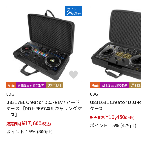
ポイント
5%
還元
新品
送料無料
新品
送料
WEB注文店頭受取可
WEB注文店頭受取可
UDG
UDG
U8317BL Creator DDJ-REV7 ハード
U8316BL Creator DDJ
ケース 【DDJ-REV7専用キャリングケ
ケース
ース】
¥
10,450
販売価格
(税込)
¥
17,600
販売価格
(税込)
ポイント：5%
(475pt)
ポイント：5%
(800pt)