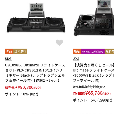
新品
送料無料
新品
送料
WEB注文店頭受取可
UDG
UDG
U91098BL Ultimate フライトケース
【決算売り尽くしセール】U
セット PLX-CRSS12 & 10/12インチ
Ultimate フライトケー
ミキサー Black (ラップトップシェル
-3000/A9 Black (
フ＆ホイール付)【納期2～3ヶ月】
フ＋ホイール付)
¥
80,300
¥
84,700
販売価格
(税込)
販売価格
(税込)
¥
65,780
特別価格
(税込)
ポイント：0%
(0pt)
ポイント：5%
(2990pt)