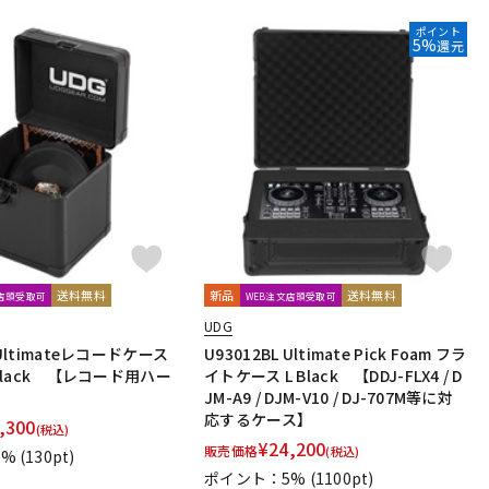
ポイント
5%
還元
送料無料
新品
送料無料
文店頭受取可
WEB注文店頭受取可
UDG
 Ultimateレコードケース
U93012BL Ultimate Pick Foam フラ
l Black 【レコード用ハー
イトケース L Black 【DDJ-FLX4 / D
JM-A9 / DJM-V10 / DJ-707M等に対
応するケース】
,300
(税込)
¥
24,200
販売価格
(税込)
1%
(130pt)
ポイント：5%
(1100pt)