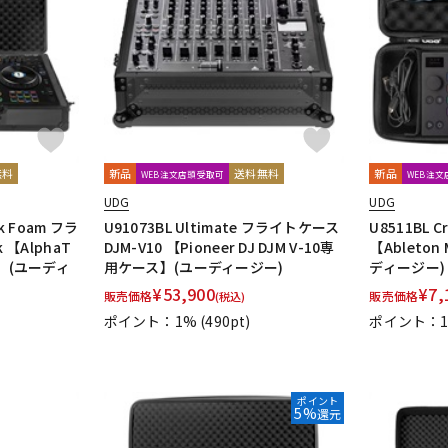
DTM オンラ
レコーディン
イン納品
グ機器
ジ
無料
新品
送料無料
新品
WEB注文店頭受取可
WEB注
UDG
UDG
ck Foam フラ
U91073BL Ultimate フライトケース
U8511BL Cr
 【AlphaT
DJM-V10 【Pioneer DJ DJM V-10専
【Ableto
ス】(ユーディ
用ケース】(ユーディージー)
ディージー)
¥
53,900
¥
7,
販売価格
販売価格
(税込)
ポイント：1%
(490pt)
ポイント：
ポイント
5%
還元