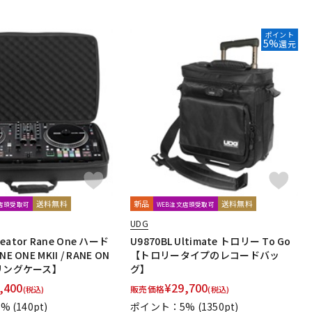
ポイント
5%
還元
送料無料
新品
送料無料
文店頭受取可
WEB注文店頭受取可
UDG
reator Rane One ハード
U9870BL Ultimate トロリー To Go
 ONE MKII / RANE ON
【トロリータイプのレコードバッ
リングケース】
グ】
,400
¥
29,700
販売価格
(税込)
(税込)
1%
(140pt)
ポイント：5%
(1350pt)