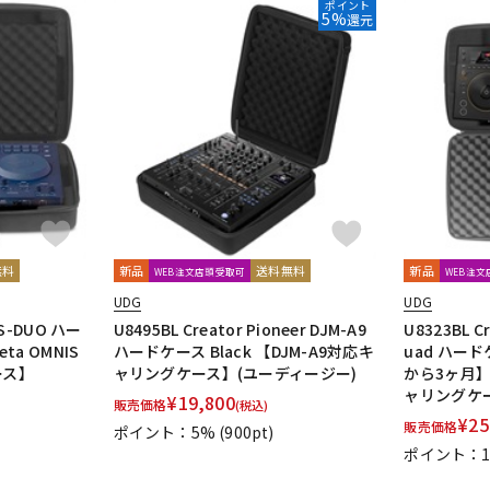
ポイント
5%
還元
無料
新品
送料無料
新品
WEB注文店頭受取可
WEB注
UDG
UDG
IS-DUO ハー
U8495BL Creator Pioneer DJM-A9
U8323BL Cr
eta OMNIS
ハードケース Black 【DJM-A9対応キ
uad ハード
ース】
ャリングケース】(ユーディージー)
から3ヶ月】
ャリングケ
¥
19,800
販売価格
(税込)
¥
25
販売価格
ポイント：5%
(900pt)
ポイント：