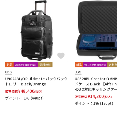
新品
送料無料
新品
送料
WEB注文店頭受取可
WEB注文店頭受取可
UDG
UDG
U9024BL/OR Ultimate バックパック
U8328BL Creator OMN
トロリー Black/Orange
ドケース Black 【AlfaTh
-DUO対応キャリングケ
¥
48,400
販売価格
(税込)
¥
14,300
販売価格
(税込)
ポイント：1%
(440pt)
ポイント：1%
(130pt)