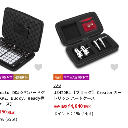
送料無料
新品
文店頭受取可
WEB注文店頭受取可
UDG
reator DDJ-XP2ハードケ
U8420BL 【ブラック】 Creator カー
XP2、Buddy、Ready等
トリッジ ハードケース
ケース】
¥
4,840
販売価格
(税込)
150
(税込)
ポイント：1%
(44pt)
1%
(65pt)