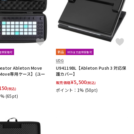
配信/ライブ
楽器アクセサ
機器
リ
新品
文店頭受取可
WEB注文店頭受取可
UDG
eator Ableton Move
U94119BL【Ableton Push 3 対応保
n Move専用ケース】(ユー
護カバー】
¥
5,500
販売価格
(税込)
150
(税込)
ポイント：1%
(50pt)
1%
(65pt)