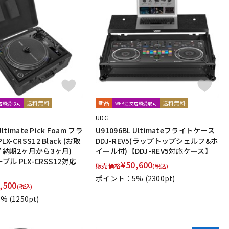
送料無料
新品
送料無料
文店頭受取可
WEB注文店頭受取可
UDG
Ultimate Pick Foam フラ
U91096BL Ultimateフライトケース
X-CRSS12 Black (お取
DDJ-REV5(ラップトップシェルフ&ホ
/ 納期2ヶ月から3ヶ月)
イール付)【DDJ-REV5対応ケース】
ル PLX-CRSS12対応
¥
50,600
販売価格
(税込)
ポイント：5%
(2300pt)
,500
(税込)
5%
(1250pt)