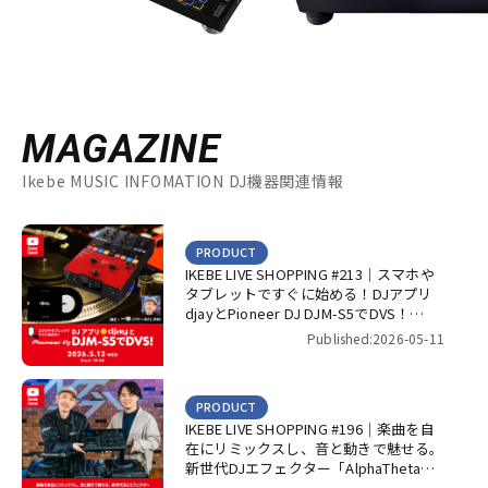
MAGAZINE
Ikebe MUSIC INFOMATION DJ機器関連情報
PRODUCT
IKEBE LIVE SHOPPING #213｜スマホや
タブレットですぐに始める！DJアプリ
djayとPioneer DJ DJM-S5でDVS！
【presented by パワーDJ’s 渋谷】
Published:2026-05-11
PRODUCT
IKEBE LIVE SHOPPING #196｜楽曲を自
在にリミックスし、音と動きで魅せる。
新世代DJエフェクター「AlphaTheta
RMX-IGNITE」！【presented by パワー