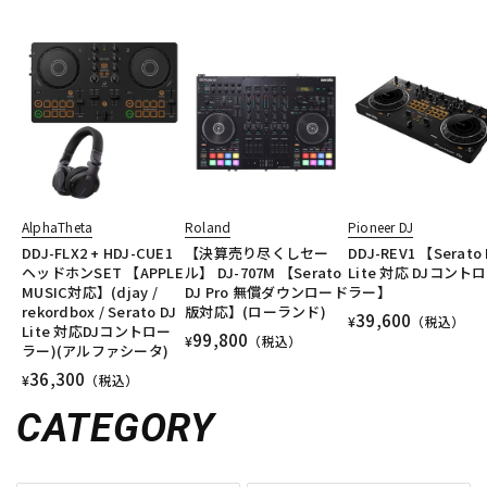
AlphaTheta
Roland
Pioneer DJ
DDJ-FLX2 + HDJ-CUE1
【決算売り尽くしセー
DDJ-REV1 【Serato 
ヘッドホンSET 【APPLE
ル】 DJ-707M 【Serato
Lite 対応 DJコント
MUSIC対応】(djay /
DJ Pro 無償ダウンロード
ラー】
rekordbox / Serato DJ
版対応】(ローランド)
39,600
¥
（税込）
Lite 対応DJコントロー
99,800
¥
（税込）
ラー)(アルファシータ)
36,300
¥
（税込）
CATEGORY