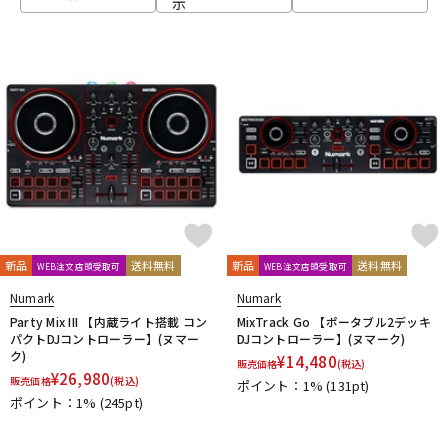
示
ベース
ウクレレ
ドラム
パーカッション
キーボード
電子ピアノ
管楽器
その他楽器
新品
送料無料
新品
送料無料
WEB注文店頭受取可
WEB注文店頭受取可
Numark
Numark
アンプ
エフェクター
Party Mix III 【内蔵ライト搭載 コン
MixTrack Go 【ポータブル2デッキ
パクトDJコントローラー】(ヌマー
DJコントローラー】(ヌマーク)
ク)
¥
14,480
販売価格
(税込)
¥
26,980
販売価格
(税込)
ポイント：1%
(131pt)
DJ機器
DTM
ポイント：1%
(245pt)