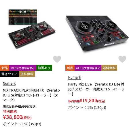
DTM オンライン納品
レコーディング機器
配信/ライブ機器
楽器アクセサリ
中古
ヴィンテージ
新品
動画あり
新品
送料無料
WEB注文店頭受取可
WEB注文店頭受取可
弾きやすい
送料無料
Numark
Numark
Party Mix Live 【Serato DJ Lite対
応 / スピーカー内蔵DJコントローラ
MIXTRACK PLATINUM FX 【Serato
ー】
DJ Lite対応DJコントローラー】(ヌ
マーク)
¥
19,800
販売価格
(税込)
¥
42,800
販売価格
(税込)
ポイント：1%
(180pt)
特別価格
¥
38,800
(税込)
ポイント：1%
(352pt)