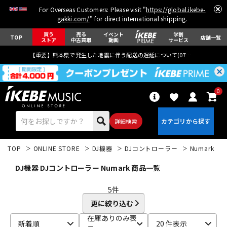
For Overseas Customers: Please visit "
https://global.ikebe-
gakki.com/
" for direct international shipping.
買う
売る
イベント
学割
TOP
店舗一覧
ストア
中古買取
動画
サービス
【重要】熊本県で発生した地震に伴う配送の遅延について(
07月29日
更新)
0
詳細検索
TOP
ONLINE STORE
DJ機器
DJコントローラー
Numark
DJ機器 DJコントローラー Numark 商品一覧
5
件
更に絞り込む
エレキギター
アコギ/エレアコ
在庫ありのみ表
新着順
20 件表示