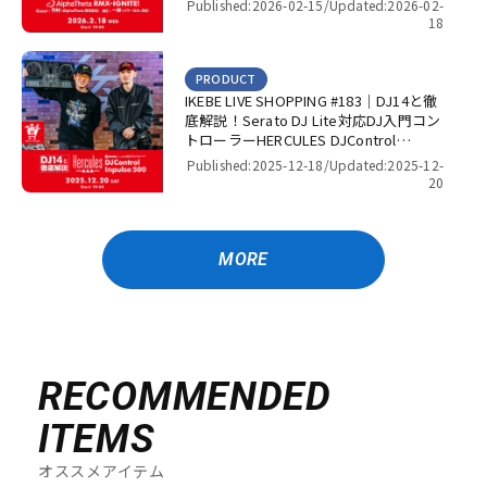
Published:2026-02-15/
Updated:2026-02-
DJ’s 渋谷】
18
PRODUCT
IKEBE LIVE SHOPPING #183｜DJ14と徹
底解説！Serato DJ Lite対応DJ入門コン
トローラーHERCULES DJControl
Inpulse 500！【presented by パワー
Published:2025-12-18/
Updated:2025-12-
DJ’s 渋谷】
20
MORE
RECOMMENDED
ITEMS
オススメアイテム