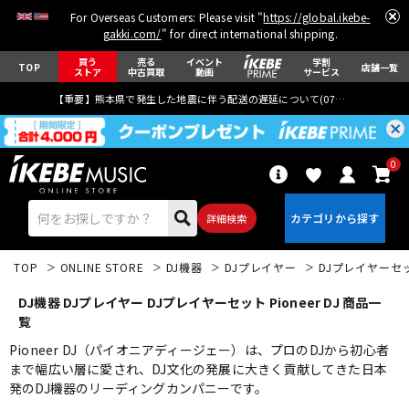
For Overseas Customers: Please visit "
https://global.ikebe-
gakki.com/
" for direct international shipping.
買う
売る
イベント
学割
TOP
店舗一覧
ストア
中古買取
動画
サービス
【重要】熊本県で発生した地震に伴う配送の遅延について(
07月29日
更新)
0
詳細検索
TOP
ONLINE STORE
DJ機器
DJプレイヤー
DJプレイヤーセ
DJ機器 DJプレイヤー DJプレイヤーセット Pioneer DJ 商品一
覧
Pioneer DJ（パイオニアディージェー）は、プロのDJから初心者
まで幅広い層に愛され、DJ文化の発展に大きく貢献してきた日本
エレキギター
アコギ/エレアコ
発のDJ機器のリーディングカンパニーです。