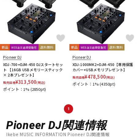
新品
送料無料
新品
送料無料
WEB注文店頭受取可
WEB注文店頭受取可
Pioneer DJ
Pioneer DJ
XDJ-700+DJM-450 DJスタートセッ
XDJ-1000MK2+DJM-450【専用保護
ト 【16GB USBメモリースティック
カバー+USBメモリプレゼント】
× 2本プレゼント】
¥
478,500
販売価格
(税込)
¥
313,500
販売価格
(税込)
ポイント：1%
(4350pt)
ポイント：1%
(2850pt)
1
Pioneer DJ関連情報
Ikebe MUSIC INFORMATION Pioneer DJ関連情報