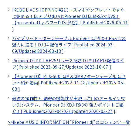
IKEBE LIVE SHOPPING #213｜スマホやタブレットですぐ
に始める！DJアプリdjayとPioneer DJ DJM-S5でDVS！
【presented by パワーDJ’s 渋谷】[
Published:2026-05-11
]
ハイブリット・ターンテーブル Pioneer DJ PLX-CRSS12の
魅力に迫る！DJ 14 配信ライブ[
Published:2024-03-
09/
Updated:2024-03-13
]
Pioneer DJ DDJ-REV5リリース記念 DJ YUTARO 配信ライ
ブ[
Published:2023-09-27/
Updated:2023-10-07
]
【Pioneer DJ】PLX-500 DJM250MK2 ターンテーブルDJセ
ット紹介動画[
Published:2022-11-18/
Updated:2025-05-
08
]
最強の操作性と 納得の機能性が実現！注目のオールインワ
ンDJシステム、Pioneer DJ XDJ-RX3の 強力ポイントご紹
介！[
Published:2022-04-03/
Updated:2026-03-27
]
>>Ikebe MUSIC INFORMATION "Pioneer dj"のコンテンツ一覧