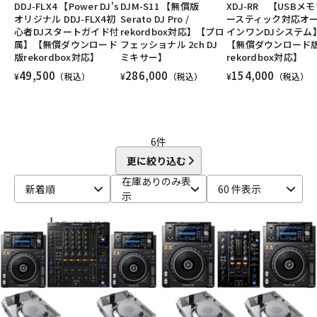
DDJ-FLX4 【Power DJ's
DJM-S11 【無償版
XDJ-RR 【USBメ
DTM オンライン納品
レコーディング機器
オリジナル DDJ-FLX4初
Serato DJ Pro /
ースティック対応オ
心者DJスタートガイド付
rekordbox対応】【プロ
インワンDJシステム
属】【無償ダウンロード
フェッショナル 2ch DJ
【無償ダウンロード
版rekordbox対応】
ミキサー】
rekordbox対応】
配信/ライブ機器
楽器アクセサリ
49,500
286,000
154,000
¥
（税込）
¥
（税込）
¥
（税込）
中古
ヴィンテージ
6
件
更に絞り込む
在庫ありのみ表
新着順
60 件表示
示