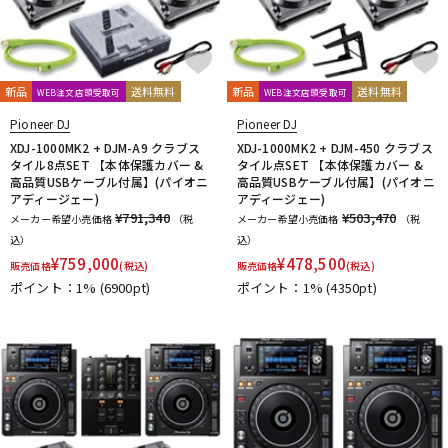
新品
送料無料
新品
送料無料
WEB注文店頭受取可
WEB注文店頭受取可
Pioneer DJ
Pioneer DJ
XDJ-1000MK2 + DJM-A9 クラブス
XDJ-1000MK2 + DJM-450 クラブス
タイル8点SET 【本体保護カバー &
タイル点SET 【本体保護カバー &
高品質USBケーブル付属】(パイオニ
高品質USBケーブル付属】(パイオニ
アディージェー)
アディージェー)
¥791,340
¥503,470
メーカー希望小売価格
（税
メーカー希望小売価格
（税
込）
込）
¥
759,000
¥
478,500
販売価格
(税込)
販売価格
(税込)
ポイント：1%
(6900pt)
ポイント：1%
(4350pt)