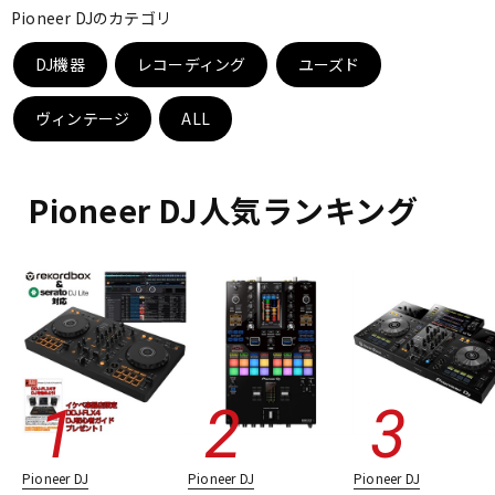
Pioneer DJのカテゴリ
ベース
ウクレレ
DJ機器
レコーディング
ユーズド
ドラム
パーカッション
ヴィンテージ
ALL
キーボード
電子ピアノ
Pioneer DJ人気ランキング
管楽器
その他楽器
アンプ
エフェクター
DJ機器
DTM
Pioneer DJ
Pioneer DJ
Pioneer DJ