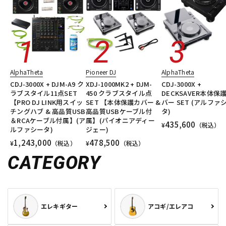
AlphaTheta
Pioneer DJ
AlphaTheta
CDJ-3000X + DJM-A9 ク
XDJ-1000MK2 + DJM-
CDJ-3000X +
ラブスタイル11点SET
450 クラブスタイル点
DECKSAVER本体保
【PRO DJ LINK用スイッ
SET 【本体保護カバー &
バー SET (アルファ
チングハブ & 高品質USB
高品質USBケーブル付
タ)
＆RCAケーブル付属】(ア
属】(パイオニアディー
435,600
¥
（税込）
ルファシータ)
ジェー)
1,243,000
478,500
¥
（税込）
¥
（税込）
CATEGORY
エレキギター
アコギ/エレアコ