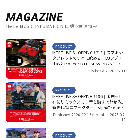
MAGAZINE
Ikebe MUSIC INFOMATION DJ機器関連情報
PRODUCT
IKEBE LIVE SHOPPING #213｜スマホや
タブレットですぐに始める！DJアプリ
djayとPioneer DJ DJM-S5でDVS！
【presented by パワーDJ’s 渋谷】
Published:2026-05-11
PRODUCT
IKEBE LIVE SHOPPING #196｜楽曲を自
在にリミックスし、音と動きで魅せる。
新世代DJエフェクター「AlphaTheta
RMX-IGNITE」！【presented by パワー
Published:2026-02-15/
Updated:2026-02-
DJ’s 渋谷】
18
PRODUCT