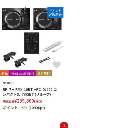
DTM オンライン納品
レコーディング機器
ポイント
5%
還元
配信/ライブ機器
楽器アクセサリ
中古
ヴィンテージ
新品
送料無料
WEB注文店頭受取可
reloop
RP-7 + RMX-10BT +RC-DJ100 コ
ンパクトDJ 7点SET (リループ)
¥
239,800
販売価格
(税込)
ポイント：5%
(10900pt)
1