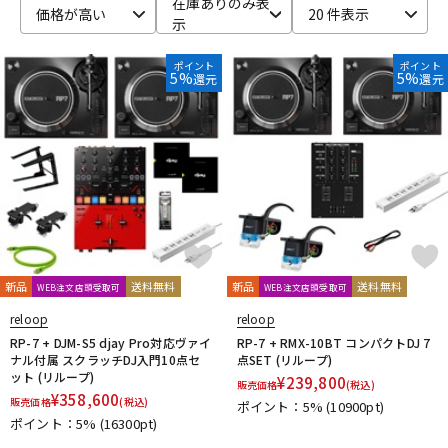
在庫ありのみ表
価格が高い
20 件表示
示
ベース
ウクレレ
ポイント
ポイント
5%
5%
還元
還元
ドラム
パーカッション
キーボード
電子ピアノ
管楽器
その他楽器
新品
送料無料
新品
送料無料
WEB注文店頭受取可
WEB注文店頭受取可
アンプ
エフェクター
reloop
reloop
RP-7 + DJM-S5 djay Pro対応ヴァイ
RP-7 + RMX-10BT コンパクトDJ 7
ナル付属 スクラッチDJ入門10点セ
点SET (リループ)
ット (リループ)
¥
239,800
販売価格
(税込)
DJ機器
DTM
¥
358,600
販売価格
(税込)
ポイント：5%
(10900pt)
ポイント：5%
(16300pt)