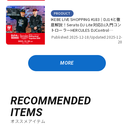
PRODUCT
IKEBE LIVE SHOPPING #183｜DJ14と徹
底解説！Serato DJ Lite対応DJ入門コン
トローラーHERCULES DJControl
Inpulse 500！【presented by パワー
Published:2025-12-18/
Updated:2025-12-
DJ’s 渋谷】
20
MORE
RECOMMENDED
ITEMS
オススメアイテム