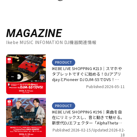
MAGAZINE
Ikebe MUSIC INFOMATION DJ機器関連情報
PRODUCT
IKEBE LIVE SHOPPING #213｜スマホや
タブレットですぐに始める！DJアプリ
djayとPioneer DJ DJM-S5でDVS！
【presented by パワーDJ’s 渋谷】
Published:2026-05-11
PRODUCT
IKEBE LIVE SHOPPING #196｜楽曲を自
在にリミックスし、音と動きで魅せる。
新世代DJエフェクター「AlphaTheta
RMX-IGNITE」！【presented by パワー
Published:2026-02-15/
Updated:2026-02-
DJ’s 渋谷】
18