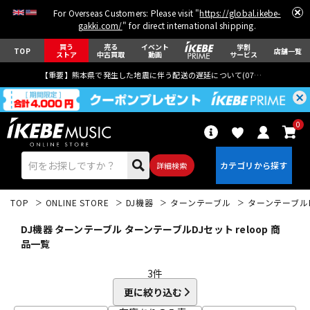
For Overseas Customers: Please visit "
https://global.ikebe-
gakki.com/
" for direct international shipping.
買う
売る
イベント
学割
TOP
店舗一覧
ストア
中古買取
動画
サービス
【重要】熊本県で発生した地震に伴う配送の遅延について(
07月29日
更新)
0
詳細検索
TOP
ONLINE STORE
DJ機器
ターンテーブル
ターンテーブル
DJ機器 ターンテーブル ターンテーブルDJセット reloop 商
品一覧
3
件
エレキギター
アコギ/エレアコ
更に絞り込む