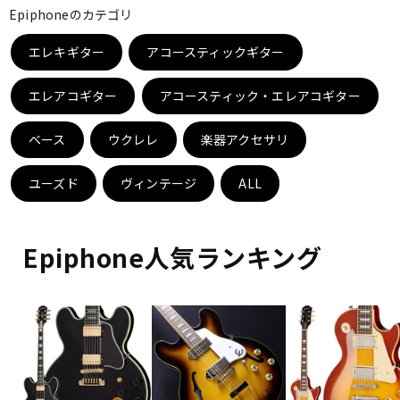
Epiphoneのカテゴリ
ベース
ウクレレ
エレキギター
アコースティックギター
ドラム
パーカッション
エレアコギター
アコースティック・エレアコギター
ベース
ウクレレ
楽器アクセサリ
キーボード
電子ピアノ
ユーズド
ヴィンテージ
ALL
管楽器
その他楽器
Epiphone人気ランキング
アンプ
エフェクター
DJ機器
DTM