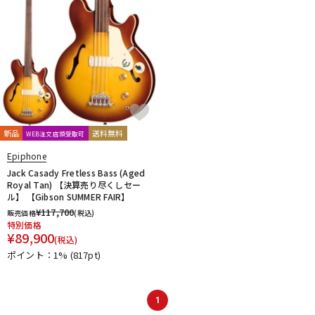
新品
送料無料
WEB注文店頭受取可
Epiphone
Jack Casady Fretless Bass (Aged
Royal Tan) 【決算売り尽くしセー
ル】 【Gibson SUMMER FAIR】
¥
117,700
販売価格
(税込)
特別価格
¥
89,900
(税込)
ポイント：1%
(817pt)
1