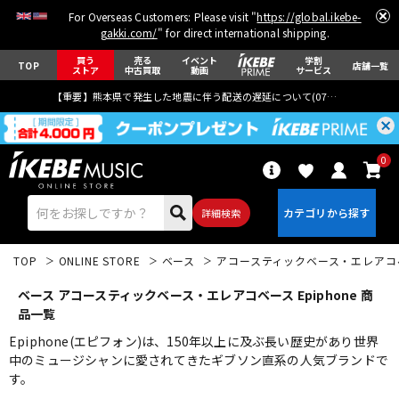
For Overseas Customers: Please visit "
https://global.ikebe-
gakki.com/
" for direct international shipping.
買う
売る
イベント
学割
TOP
店舗一覧
ストア
中古買取
動画
サービス
【重要】熊本県で発生した地震に伴う配送の遅延について(
07月29日
更新)
0
詳細検索
TOP
ONLINE STORE
ベース
アコースティックベース・エレアコ
ベース アコースティックベース・エレアコベース Epiphone 商
品一覧
Epiphone(エピフォン)は、150年以上に及ぶ長い歴史があり世界
中のミュージシャンに愛されてきたギブソン直系の人気ブランドで
エレキギター
アコギ/エレアコ
す。