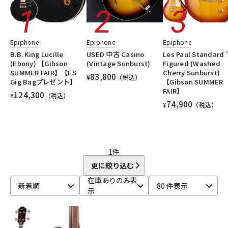
DTM オンライン納品
レコーディング機器
Epiphone
Epiphone
Epiphone
配信/ライブ機器
楽器アクセサリ
B.B. King Lucille
USED 中古 Casino
Les Paul Standard 
(Ebony) 【Gibson
(Vintage Sunburst)
Figured (Washed
SUMMER FAIR】【ES
Cherry Sunburst)
83,800
¥
（税込）
中古
ヴィンテージ
Gig Bagプレゼント】
【Gibson SUMMER
FAIR】
124,300
¥
（税込）
74,900
¥
（税込）
1
件
更に絞り込む
在庫ありのみ表
新着順
80 件表示
示