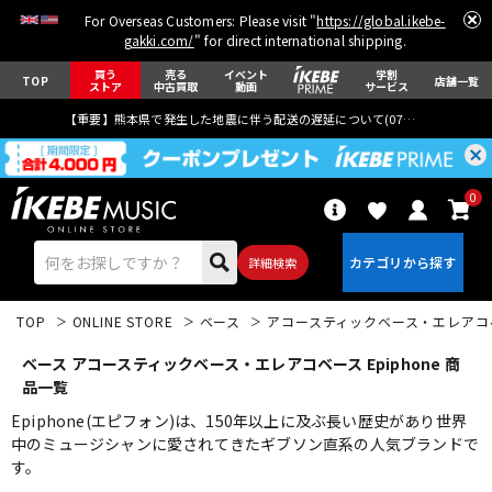
For Overseas Customers: Please visit "
https://global.ikebe-
gakki.com/
" for direct international shipping.
買う
売る
イベント
学割
TOP
店舗一覧
ストア
中古買取
動画
サービス
【重要】熊本県で発生した地震に伴う配送の遅延について(
07月29日
更新)
0
詳細検索
TOP
ONLINE STORE
ベース
アコースティックベース・エレアコ
ベース アコースティックベース・エレアコベース Epiphone 商
品一覧
Epiphone(エピフォン)は、150年以上に及ぶ長い歴史があり世界
中のミュージシャンに愛されてきたギブソン直系の人気ブランドで
エレキギター
アコギ/エレアコ
す。