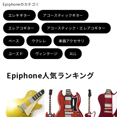
Epiphoneのカテゴリ
ベース
ウクレレ
エレキギター
アコースティックギター
ドラム
パーカッション
エレアコギター
アコースティック・エレアコギター
ベース
ウクレレ
楽器アクセサリ
キーボード
電子ピアノ
ユーズド
ヴィンテージ
ALL
管楽器
その他楽器
Epiphone人気ランキング
アンプ
エフェクター
DJ機器
DTM