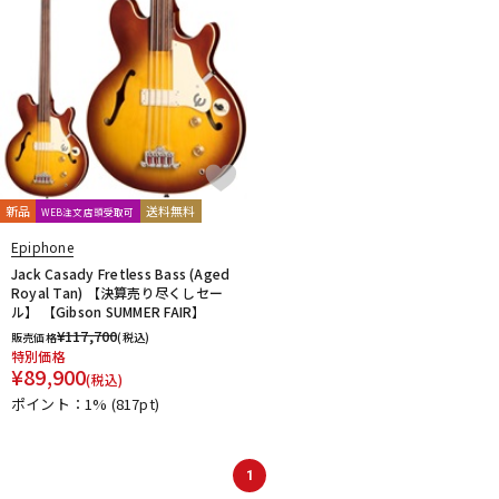
新品
送料無料
WEB注文店頭受取可
Epiphone
Jack Casady Fretless Bass (Aged
Royal Tan) 【決算売り尽くしセー
ル】 【Gibson SUMMER FAIR】
¥
117,700
販売価格
(税込)
特別価格
¥
89,900
(税込)
ポイント：1%
(817pt)
1