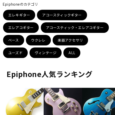
Epiphoneのカテゴリ
ベース
ウクレレ
エレキギター
アコースティックギター
ドラム
パーカッション
エレアコギター
アコースティック・エレアコギター
ベース
ウクレレ
楽器アクセサリ
キーボード
電子ピアノ
ユーズド
ヴィンテージ
ALL
管楽器
その他楽器
Epiphone人気ランキング
アンプ
エフェクター
DJ機器
DTM