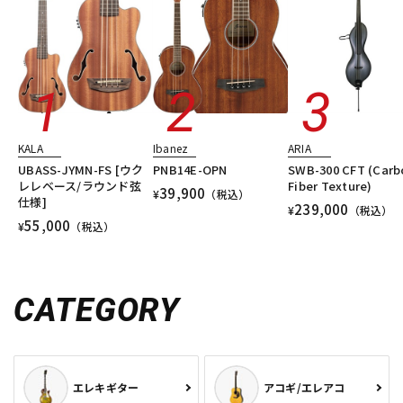
KALA
Ibanez
ARIA
UBASS-JYMN-FS [ウク
PNB14E-OPN
SWB-300 CFT (Carb
レレベース/ラウンド弦
Fiber Texture)
39,900
¥
（税込）
仕様]
239,000
¥
（税込）
55,000
¥
（税込）
CATEGORY
エレキギター
アコギ/エレアコ