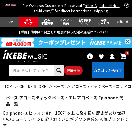
For Overseas Customers: Please visit "
https://global.ikebe-
gakki.com/
" for direct international shipping.
買う
売る
イベント
学割
TOP
店舗一覧
ストア
中古買取
動画
サービス
【重要】熊本県で発生した地震に伴う配送の遅延について(
07月29日
更新)
0
詳細検索
TOP
ONLINE STORE
ベース
アコースティックベース・エレアコ
ベース アコースティックベース・エレアコベース Epiphone 商
品一覧
Epiphone(エピフォン)は、150年以上に及ぶ長い歴史があり世界
中のミュージシャンに愛されてきたギブソン直系の人気ブランドで
エレキギター
アコギ/エレアコ
す。