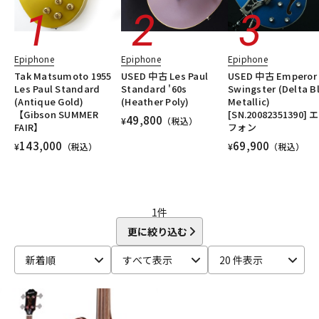
DTM オンライン納品
レコーディング機器
Epiphone
Epiphone
Epiphone
配信/ライブ機器
楽器アクセサリ
Tak Matsumoto 1955
USED 中古 Les Paul
USED 中古 Emperor
Les Paul Standard
Standard '60s
Swingster (Delta B
(Antique Gold)
(Heather Poly)
Metallic)
中古
ヴィンテージ
【Gibson SUMMER
[SN.20082351390] 
49,800
¥
（税込）
FAIR】
フォン
143,000
69,900
¥
（税込）
¥
（税込）
1
件
更に絞り込む
新着順
すべて表示
20 件表示