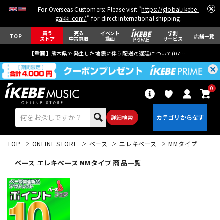
For Overseas Customers: Please visit "
https://global.ikebe-
gakki.com/
" for direct international shipping.
買う
売る
イベント
学割
TOP
店舗一覧
ストア
中古買取
動画
サービス
【重要】熊本県で発生した地震に伴う配送の遅延について(
07月29日
更新)
0
詳細検索
TOP
ONLINE STORE
ベース
エレキベース
MMタイプ
ベース エレキベース MMタイプ 商品一覧
エレキギター
アコギ/エレアコ