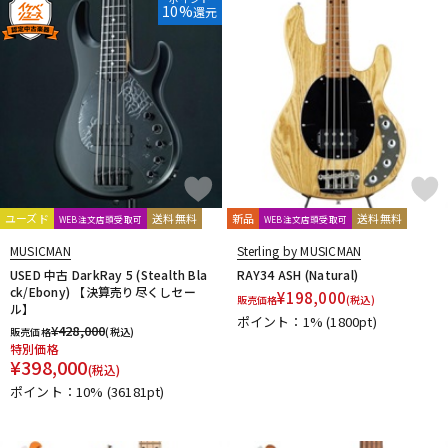
10%
還元
ユーズド
送料無料
新品
送料無料
WEB注文店頭受取可
WEB注文店頭受取可
MUSICMAN
Sterling by MUSICMAN
USED 中古 DarkRay 5 (Stealth Bla
RAY34 ASH (Natural)
ck/Ebony) 【決算売り尽くしセー
¥
198,000
販売価格
(税込)
ル】
ポイント：1%
(1800pt)
¥
428,000
販売価格
(税込)
特別価格
¥
398,000
(税込)
ポイント：10%
(36181pt)