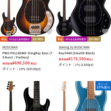
新品
送料無料
新品
送料無料
WEB注文店頭受取可
WEB注文店頭受取可
MUSICMAN
Sterling by MUSICMAN
PINO PALLADINO StingRay Bass (7
Ray34HH (Stealth Black)
9 Burst / Fretless)
¥
179,300
販売価格
(税込)
¥
698,500
販売価格
(税込)
ポイント：1%
(1630pt)
ポイント：10%
(63500pt)
ポイント
10%
還元