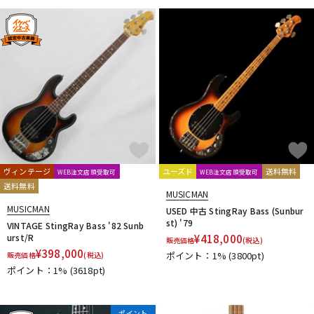
ヴィンテージ
ユーズド
送料無料
WEB注文店頭受取可
WEB注文店頭受取可
送料無料
MUSICMAN
MUSICMAN
USED 中古 StingRay Bass (Sunbur
st) '79
VINTAGE StingRay Bass '82 Sunb
urst/R
¥
418,000
販売価格
(税込)
¥
398,000
ポイント：1%
(3800pt)
販売価格
(税込)
ポイント：1%
(3618pt)
ポイント