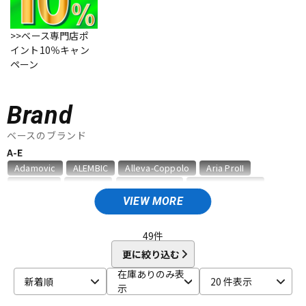
ベース
ウクレレ
>>ベース専門店ポ
イント10％キャン
ペーン
ドラム
パーカッション
Brand
キーボード
電子ピアノ
ベースのブランド
A-E
Adamovic
ALEMBIC
Alleva-Coppolo
Aria ProII
管楽器
その他楽器
ATELIER Z
Bacchus
BanG Dream!
BLACK SMOKER
Charvel
Danelectro
DINGWALL
Edwards
Epiphone
VIEW MORE
ESP
EVO
アンプ
エフェクター
F
49
件
F-bass
Fender (Japan Exclusive Series)
Fender Acoustics
更に絞り込む
DJ機器
DTM
Fender Custom Shop
Fender Japan
Fender Made in Japan
在庫ありのみ表
新着順
20 件表示
Fender MEX
Fender USA
Fender Standard Series
示
FERNANDES ／ Burny
Fodera