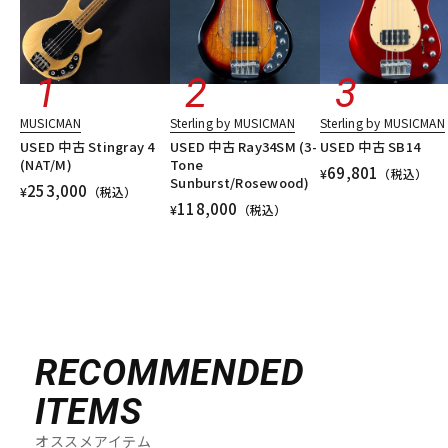
MUSICMAN
Sterling by MUSICMAN
Sterling by MUSICMAN
USED 中古 Stingray 4
USED 中古 Ray34SM (3-
USED 中古 SB14
(NAT/M)
Tone
69,801
¥
（税込）
Sunburst/Rosewood)
253,000
¥
（税込）
118,000
¥
（税込）
RECOMMENDED
ITEMS
オススメアイテム