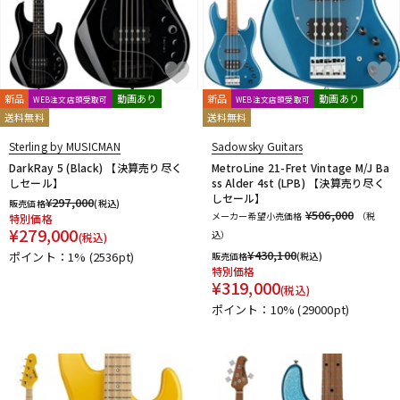
新品
動画あり
新品
動画あり
WEB注文店頭受取可
WEB注文店頭受取可
送料無料
送料無料
Sterling by MUSICMAN
Sadowsky Guitars
DarkRay 5 (Black) 【決算売り尽く
MetroLine 21-Fret Vintage M/J Ba
しセール】
ss Alder 4st (LPB) 【決算売り尽く
しセール】
¥
297,000
販売価格
(税込)
¥506,000
メーカー希望小売価格
（税
特別価格
¥
279,000
込）
(税込)
¥
430,100
ポイント：1%
(2536pt)
販売価格
(税込)
特別価格
¥
319,000
(税込)
ポイント：10%
(29000pt)