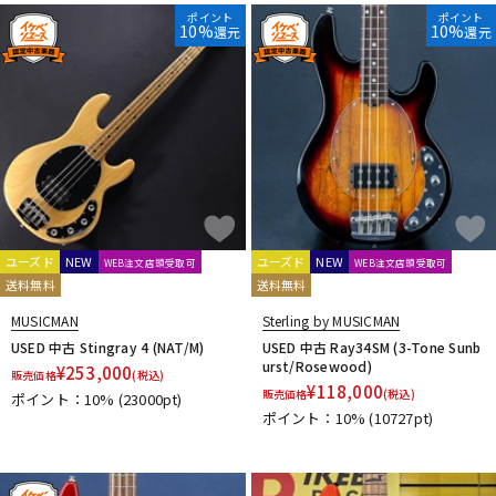
DTM オンライン納品
レコーディング機器
Freedom Custom Guitar Research
FUJIGEN
ポイント
ポイント
10%
10%
還元
還元
Fullertone Guitars
G-K
配信/ライブ機器
楽器アクセサリ
G&L
Gibson
Godin
Grass Roots
GRECO
GRETSCH
Hallstatt
Heartfield
Hofner
Ibanez
Ikebe Original
Infinite
Jackson
K.Yairi
KALA
KAWAI
中古
ヴィンテージ
Kenneth Lawrence Instruments
Killer
L-R
L.E.H. Guitars
LAG
LAKLAND
Landscape
Mark Bass
MARTIN
MAYONES
Miura Guitars U.S.A.
momose
ユーズド
NEW
ユーズド
NEW
WEB注文店頭受取可
WEB注文店頭受取可
送料無料
送料無料
Moon
MTD
MUSICMAN
Nordstrand
NS Design
Orange
Orville by Gibson
P.R.S.
Phoenix
Provision
MUSICMAN
Sterling by MUSICMAN
Rickenbacker
Ritter
RS GUITARWORKS
USED 中古 Stingray 4 (NAT/M)
USED 中古 Ray34SM (3-Tone Sunb
urst/Rosewood)
S-T
¥
253,000
販売価格
(税込)
¥
118,000
販売価格
(税込)
Sadowsky Guitars
Sago
SAITO Guitars
SCHECTER
ポイント：10%
(23000pt)
ポイント：10%
(10727pt)
Sire
SPECTOR
SPIRIT by Steinberger
Squier by Fender
STEINBERGER
Stem
Sterling by MUSICMAN
STR GUITARS
Strandberg
Sugi
Suhr Guitars
TEISCO