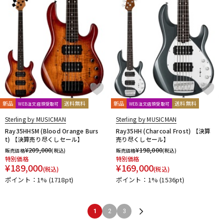
新品
送料無料
新品
送料無料
WEB注文店頭受取可
WEB注文店頭受取可
Sterling by MUSICMAN
Sterling by MUSICMAN
Ray35HHSM (Blood Orange Burs
Ray35HH (Charcoal Frost) 【決算
t) 【決算売り尽くしセール】
売り尽くしセール】
¥
209,000
¥
198,000
販売価格
(税込)
販売価格
(税込)
特別価格
特別価格
¥
189,000
¥
169,000
(税込)
(税込)
ポイント：1%
(1718pt)
ポイント：1%
(1536pt)
1
2
3