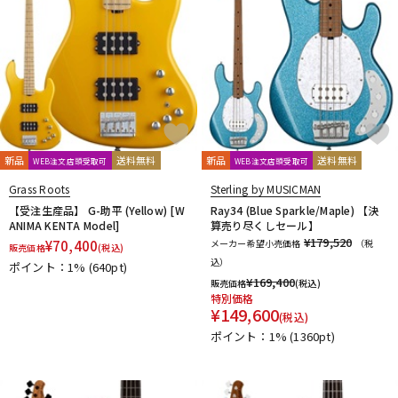
新品
送料無料
新品
送料無料
WEB注文店頭受取可
WEB注文店頭受取可
Grass Roots
Sterling by MUSICMAN
【受注生産品】 G-助平 (Yellow) [W
Ray34 (Blue Sparkle/Maple) 【決
ANIMA KENTA Model]
算売り尽くしセール】
¥179,520
¥
70,400
メーカー希望小売価格
（税
販売価格
(税込)
込）
ポイント：1%
(640pt)
¥
169,400
販売価格
(税込)
特別価格
¥
149,600
(税込)
ポイント：1%
(1360pt)