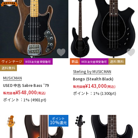
ヴィンテージ
新品
送料無料
WEB注文店頭受取可
WEB注文店頭受取可
送料無料
Sterling by MUSICMAN
MUSICMAN
Bongo (Stealth Black)
USED 中古 Sabre Bass '79
¥
143,000
販売価格
(税込)
¥
548,000
ポイント：1%
(1300pt)
販売価格
(税込)
ポイント：1%
(4981pt)
ポイント
10%
還元