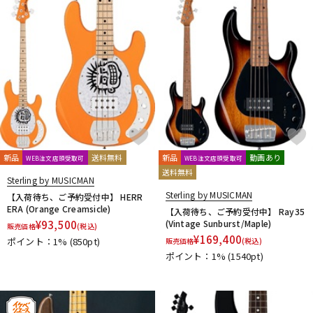
新品
送料無料
新品
動画あり
WEB注文店頭受取可
WEB注文店頭受取可
送料無料
Sterling by MUSICMAN
Sterling by MUSICMAN
【入荷待ち、ご予約受付中】 HERR
ERA (Orange Creamsicle)
【入荷待ち、ご予約受付中】 Ray35
¥
93,500
(Vintage Sunburst/Maple)
販売価格
(税込)
¥
169,400
ポイント：1%
(850pt)
販売価格
(税込)
ポイント：1%
(1540pt)