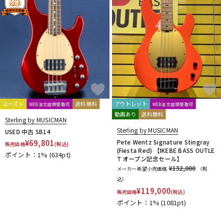
Three Dots Guitars
TINYBOY
TOKAI
TUNE
U-Y
unknown
VanZandt
Veillette Guitars
VELLMOR
VOX
Wal
Warwick
Ximera
Xotic
YAMAHA
他
Minamo Guitars
Kikuchi Guitars
STELLA GEAR
Flight
NATASHA
L's TRUST
ユーズド
送料無料
アウトレット
WEB注文店頭受取可
WEB注文店頭受取可
動画あり
送料無料
Sterling by MUSICMAN
Sterling by MUSICMAN
USED 中古 SB14
¥
69,801
Pete Wentz Signature Stingray
販売価格
(税込)
(Fiesta Red) 【IKEBE BASS OUTLE
ポイント：1%
(634pt)
T オープン記念セール】
¥132,000
メーカー希望小売価格
（税
込）
¥
119,000
販売価格
(税込)
ポイント：1%
(1081pt)