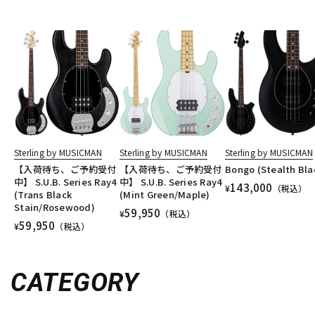
Sterling by MUSICMAN
Sterling by MUSICMAN
Sterling by MUSICMAN
【入荷待ち、ご予約受付
【入荷待ち、ご予約受付
Bongo (Stealth Bla
中】 S.U.B. Series Ray4
中】 S.U.B. Series Ray4
143,000
¥
（税込）
(Trans Black
(Mint Green/Maple)
Stain/Rosewood)
59,950
¥
（税込）
59,950
¥
（税込）
CATEGORY